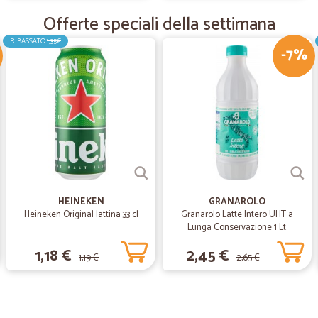
Tempi di consegna rispettati miglio
Offerte speciali della settimana
sbriciolare. Grazie
RIBASSATO
1,35€
-7%
—
Edoardo Q.
Ottima esperienza di acquis
Ottima esperienza di acquisto, con
—
Trustpilot
CICALIA: efficienza e comodi
La qualità e la quantità dei prodott
HEINEKEN
GRANAROLO
Cicalia un’ottima alternativa ai s
Heineken Original lattina 33 cl
Granarolo Latte Intero UHT a
intelligente diventata per me una ve
Lunga Conservazione 1 Lt.
1,18 €
2,45 €
1,19 €
2,65 €