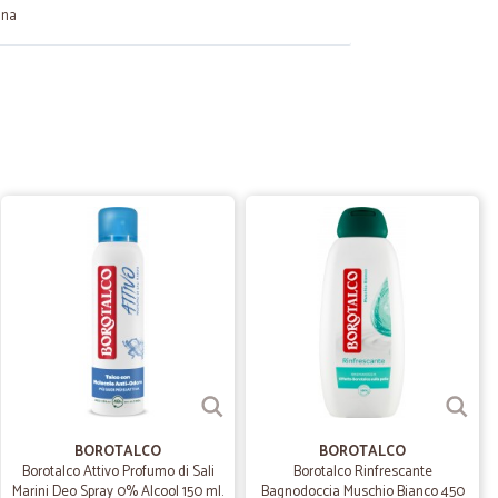
gna
31/08/2023
cevuta senza danni. Ottimo servizio, grazie
14/01/2022
ta però sono…
 sono contenta con risultato. Non devo pensare più da
ato a casa mia. Ho fatto ordine 08.01.2022, dovevano
erò purtroppo io non ho potuto accettare ordine quel
egna per oggi. Ho ordinato la roba che poteva fare
ovvio io ho trovato tutto in buon condizione.
30/07/2021
BOROTALCO
BOROTALCO
Borotalco Attivo Profumo di Sali
Borotalco Rinfrescante
Marini Deo Spray 0% Alcool 150 ml.
Bagnodoccia Muschio Bianco 450