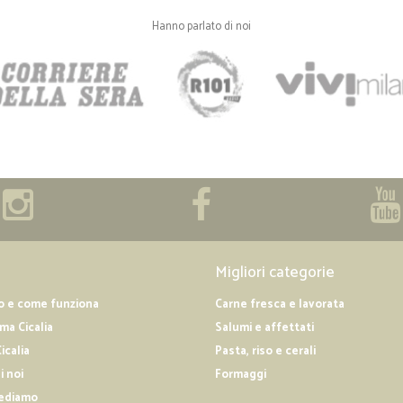
Hanno parlato di noi
Migliori categorie
o e come funziona
Carne fresca e lavorata
a Cicalia
Salumi e affettati
icalia
Pasta, riso e cerali
i noi
Formaggi
ediamo