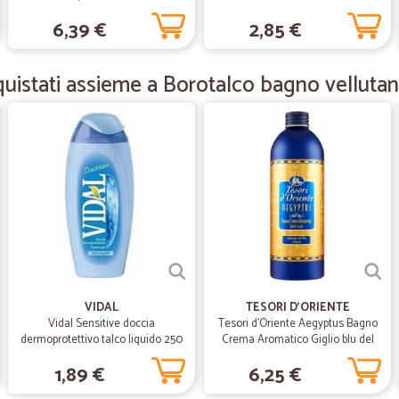
Ordine ok, consegna perfetta, unico
ml.
6,39 €
2,85 €
dell’ordine…
uistati assieme a Borotalco bagno vellutan
—
Giovanni M.
Tutto ok, nessun problema
Prodotto pervenuto in tempi decent
viaggio (14 chili dei pacchi da Nord
prossimo ! Giovanni
—
Dina L.
ottimi prodotti,gentilezza e
ottimi prodotti,gentilezza e cordia
se ordine ricevuto,grazie Cicalia,g
VIDAL
TESORI D'ORIENTE
Vidal Sensitive doccia
Tesori d'Oriente Aegyptus Bagno
dermoprotettivo talco liquido 250
Crema Aromatico Giglio blu del
—
Roberta G.
ml
Nilo e Papiro 500 ml.
1,89 €
6,25 €
Tempi di consegna rispettat