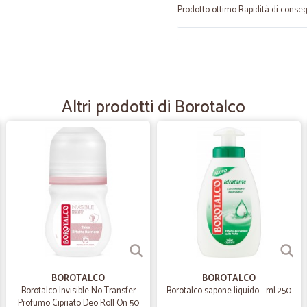
Prodotto ottimo Rapidità di conse
—
Giovanni S.
Come previsto
Puntuali nella consegna e merce ri
Altri prodotti di Borotalco
—
Trustpilot
Ho ordinato da loro una vol
Ho ordinato da loro una volta però
portare roba pesante da supermerc
consegnarla con STEF 12.01.2022 p
giorno e hanno riprogrammato cons
schifo: frutta fresca e verdura, ma 
—
Viktoria D.
BOROTALCO
BOROTALCO
Borotalco Invisible No Transfer
Borotalco sapone liquido - ml.250
Ordine ok
Profumo Cipriato Deo Roll On 50