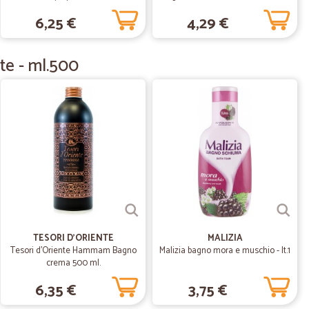
 neo. Le date di scadenza dei freschi, a ridosso
ml
6,25 €
4,29 €
te - ml.500
02/07/2020
i, imballato molto bene per resistere agli scossoni del
 a Centro Italia). Primo acquisto sul sito con voto pieno. Al
30/07/2019
…
lità,perfetto imballaggio,sollecito invio e interessamento
razie Larese Dina.
TESORI D'ORIENTE
MALIZIA
Tesori d'Oriente Hammam Bagno
Malizia bagno mora e muschio - lt.1
crema 500 ml.
21/05/2019
6,35 €
3,75 €
i…