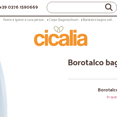
+39 0376 1590669
Home
Igiene e cura personale
Corpo (bagnoschiuma, crema corpo)
Borotalco bagno vellutante - ml.500
Borotalco ba
Borotalco
In que