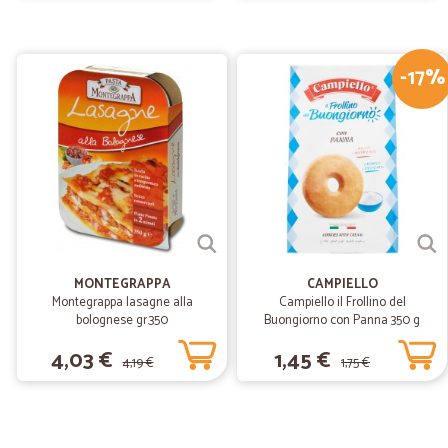
-17%
MONTEGRAPPA
CAMPIELLO
Montegrappa lasagne alla
Campiello il Frollino del
bolognese gr.350
Buongiorno con Panna 350 g
4,03 €
1,45 €
4,19 €
1,75 €