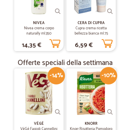
NIVEA
CERA DI CUPRA
Nivea crema corpo
Cupra crema ricetta
naturally ml.350
bellezza bianca ml.75
14,35 €
6,59 €
Offerte speciali della settimana
-14%
-10%
VÉGÉ
KNORR
VéGé Fagioli Cannellini
Knorr Risotteria Pomodoro