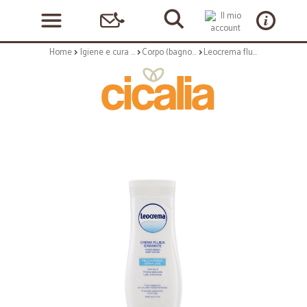
Home
Igiene e cura personale
Corpo (bagnoschiuma, crema corpo)
Leocrema fluida idratante - ml.250