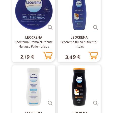
—
Michele M.
08/07/2020
Veloce preciso e affidabile
Consegna veloce e puntuale anche di merci refrigerante, impeccabile
LEOCREMA
LEOCREMA
—
Maria teresa P.
Leocrema Crema Nutriente
Leocrema fluida nutriente -
02/07/2020
Multiuso Pellemorbida
ml.250
Molto veloci
Germe di Grano e
2,19 €
3,49 €
Vitamina E 150 ml
Molto veloci
—
Anna C.
14/06/2020
Spedizione veloce,imballaggio…
Spedizione veloce,imballaggio perfetto,ottimi prodotti.Consegna con
camioncino refrigerato.Ottimo veramente
—
Lino P.
08/04/2020