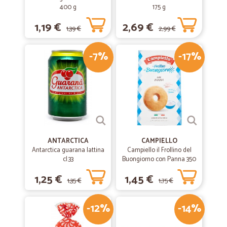
400 g
175 g
1,19 €
2,69 €
1,39 €
2,99 €
-7%
-17%
ANTARCTICA
CAMPIELLO
Antarctica guarana lattina
Campiello il Frollino del
cl.33
Buongiorno con Panna 350
g
1,25 €
1,45 €
1,35 €
1,75 €
-12%
-14%