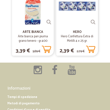
ARTE BIANCA
HERO
Arte bianca pan piuma
Hero Confettura Extra di
grano tenero - gr.400
Mirtilli 4 x 25 gr.
3,39 €
2,39 €
3,89 €
2,79 €
Informazioni
Tempi di spedizione
Metodi di pagamento
Condizioni d'uso e di vendita