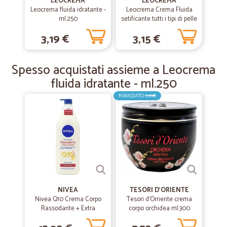
LEOCREMA
LEOCREMA
Tutto OK!
Leocrema fluida idratante -
Leocrema Crema Fluida
ml.250
setificante tutti i tipi di pelle
Tutto bene !!
all'Olio di Argan 250 ml.
3,19 €
3,15 €
—
Laura G.
15/12/2019
Spesso acquistati assieme a Leocrema
Molto veloci ed efficienti consiglio a…
fluida idratante - ml.250
Molto veloci ed efficienti consiglio a tutti
RIBASSATO
7,99€
—
Lucilla D.
08/02/2019
Tutto ok
i prodotti corrispondono alla descrizione, l'imballo è accurato, la
spedizione secondo i tempi dichiarati. L'acquisto è risultato
soddisfacente.
NIVEA
TESORI D'ORIENTE
—
Isabella M.
Nivea Q10 Crema Corpo
Tesori d'Orriente crema
22/12/2018
Rassodante + Extra
corpo orchidea ml.300
organizzazione ottima
nutriente Pelle matura e
molto secca 400 ml