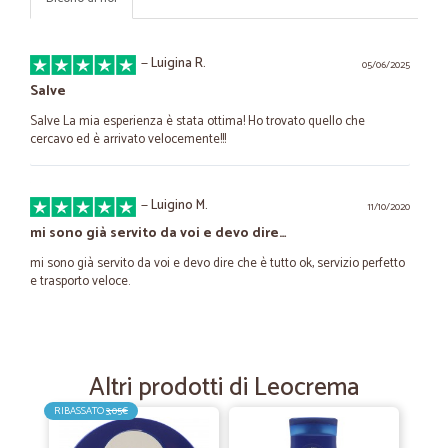
—
Luigina R.
05/06/2025
Salve
Salve La mia esperienza è stata ottima! Ho trovato quello che
cercavo ed è arrivato velocemente!!!
—
Luigino M.
11/10/2020
mi sono già servito da voi e devo dire…
mi sono già servito da voi e devo dire che è tutto ok, servizio perfetto
e trasporto veloce.
—
Francesco G.
02/10/2020
Spedizione veloce in 24h molto veloci…
Altri prodotti di Leocrema
Spedizione veloce in 24h molto veloci numeri 1 Consiglio di
RIBASSATO
3,05€
acquistare da loro sono il top