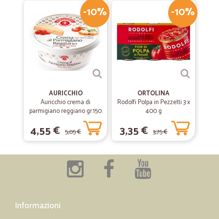
-10%
-10%
AURICCHIO
ORTOLINA
Auricchio crema di
Rodolfi Polpa in Pezzetti 3 x
parmigiano reggiano gr.150
400 g
4,55 €
3,35 €
5,05 €
3,75 €
Informazioni