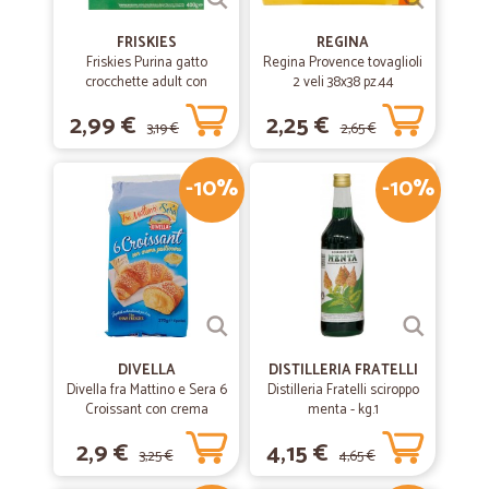
FRISKIES
REGINA
Friskies Purina gatto
Regina Provence tovaglioli
crocchette adult con
2 veli 38x38 pz.44
coniglio, pollo e verdure
2,99 €
2,25 €
scatola gr.400
3,19 €
2,65 €
-10%
-10%
DIVELLA
DISTILLERIA FRATELLI
Divella fra Mattino e Sera 6
Distilleria Fratelli sciroppo
Croissant con crema
menta - kg.1
pasticcera 270 gr.
2,9 €
4,15 €
3,25 €
4,65 €