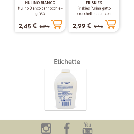
MULINO BIANCO
FRISKIES
Mulino Bianco pannocchie -
Friskies Purina gatto
gr.350
crocchette adult con
coniglio, pollo e verdure
2,45 €
2,99 €
scatola gr.400
2,85 €
3,19 €
Etichette