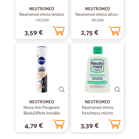
Consegna in tempi normali
NEUTROMED
NEUTROMED
Consegna in tempi normali, pacco ben assemblato, merce intatta
Neutromed intimo lenitivo
Neutromed intimo attivo -
corrispondente a quanto ordinato. Soddisfatta. Grazie.
- ml.200
ml.200
3,59 €
2,75 €
—
Anna D.
15/09/2020
Fare la spesa è facile e veloce
Fare la spesa è facile e veloce , te la consegnano in poco tempo e con
la cella frigorifera il prodotto arriva fresco . Veramente un buon
servizio , l unica cosa è che i prezzi della roba fresca sono il doppio
del normale
—
Raffaella N.
06/04/2020
Bravi
NEUTROMED
NEUTROMED
Nivea Anti-Perspirant
Neutromed intimo
Bravi. Puntuali, precisi.
Black&White Invisible
freschezza ml200
Ultimate Impact 150 ml.
4,79 €
3,39 €
—
Antonio V.
19/01/2019
Azienda impeccabile