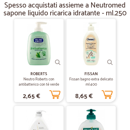
Spesso acquistati assieme a Neutromed
servizio rapido e preciso
sapone liquido ricarica idratante - ml.250
ROBERTS
FISSAN
Neutro Roberts con
Fissan bagno extra delicato
antibatterico con tè verde
ml.400
Sapone Liquido
2,65 €
8,65 €
Dermotestato 200 ml.