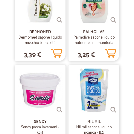
DERMOMED
PALMOLIVE
Dermomed sapone liquido
Palmolive sapone liquido
muschio bianco lt.1
nutriente alla mandorla
ml.300
3,39 €
3,25 €
SENDY
MIL MIL
Sendy pasta lavamani -
Mil mil sapone liquido
kg.4
ricarica - lt.2