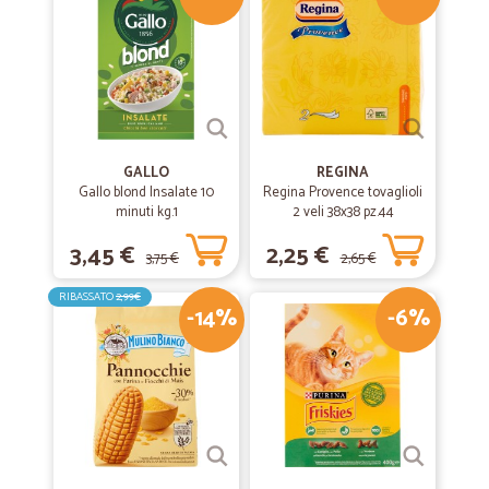
GALLO
REGINA
Gallo blond Insalate 10
Regina Provence tovaglioli
minuti kg.1
2 veli 38x38 pz.44
3,45 €
2,25 €
3,75 €
2,65 €
RIBASSATO
2,99€
-14%
-6%