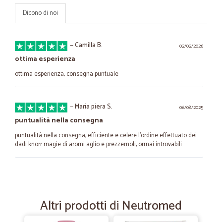
Dicono di noi
—
Camilla B.
02/02/2026
ottima esperienza
ottima esperienza, consegna puntuale
—
Maria piera S.
06/08/2025
puntualità nella consegna
puntualità nella consegna, efficiente e celere l'ordine effettuato dei
dadi knorr magie di aromi aglio e prezzemoli, ormai introvabili
—
Rosario T.
25/03/2025
Il buon gisto
Altri prodotti di Neutromed
Prodotto veramente ottimo è quello che cercavo da tempo, ho
provato e non me ne separo più bravi!!