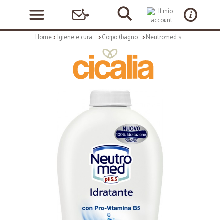
Home
Igiene e cura personale
Corpo (bagnoschiuma, crema corpo)
Neutromed sapone liquido ricarica idratante - ml.250