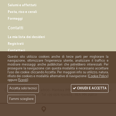
Salumi e affettati
Pasta, riso e cerali
Formaggi
Contatti
La mia lista dei desideri
Registrati
Contattaci
Questo sito utilizza cookies anche di terze parti per migliorare la
navigazione, ottimizzare l'esperienza utente, analizzare il traffico e
mostrare messaggi anche pubblicitari che potrebbero interessati. Per
proseguire la navigazione con questa modalità è necessario accettare
l'uso dei cookie cliccando Accetta. Per maggiori info su utilizzo, natura,
rifiuto dei cookies e modalità alternative di navigazione: [
Cookie Policy
]
oppure [
Scegli
]
Accetta solo tecnici
CHIUDI E ACCETTA
Cicalia srl - via Acerbi 35 - 46100 - Mantova (MN) - P.iva 02508120207 - C.Fisc
02508120207 - Tel. +39 0376 1590669 - REA: MN 258721
Fammi sciegliere