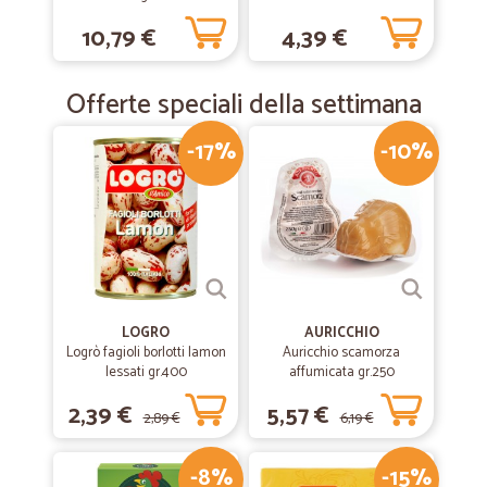
10,79 €
4,39 €
Offerte speciali della settimana
-17%
-10%
LOGRO
AURICCHIO
Logrò fagioli borlotti lamon
Auricchio scamorza
lessati gr.400
affumicata gr.250
2,39 €
5,57 €
2,89 €
6,19 €
-8%
-15%