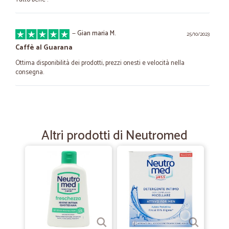
—
Gian maria M.
25/10/2023
Caffè al Guarana
Ottima disponibilità dei prodotti, prezzi onesti e velocità nella
consegna.
—
Maria teresa S.
03/03/2023
Consegna perfetta
Altri prodotti di Neutromed
Consegna perfetta
—
Serena Z.
22/02/2023
Affidabili
Molto veloci ed affidabili,precisi.... assolutamente da
provare,consiglio....