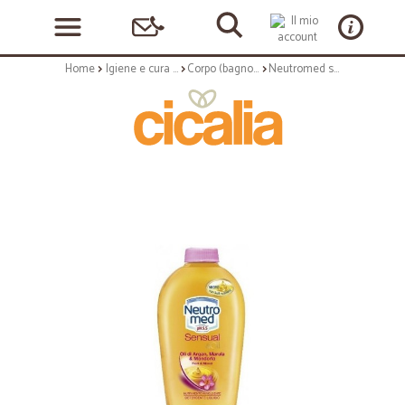
Home
Igiene e cura personale
Corpo (bagnoschiuma, crema corpo)
Neutromed sapone liquido ricarica sensual oil - ml.250