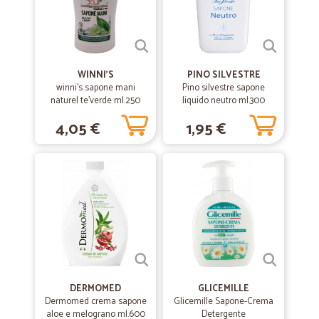
WINNI'S
PINO SILVESTRE
winni's sapone mani
Pino silvestre sapone
naturel te'verde ml.250
liquido neutro ml.300
4,05 €
1,95 €
DERMOMED
GLICEMILLE
Dermomed crema sapone
Glicemille Sapone-Crema
aloe e melograno ml.600
Detergente