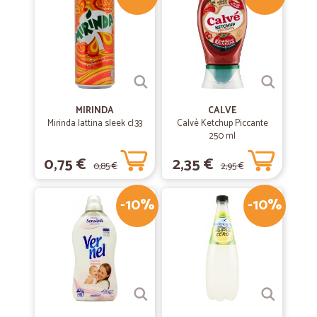
MIRINDA
CALVE
Mirinda lattina sleek cl.33
Calvè Ketchup Piccante
250 ml
0,75 €
2,35 €
0,85 €
2,95 €
-10%
-10%