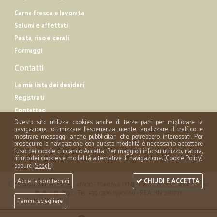
Carne fresca e lavorata
Salumi e affettati
Pasta, riso e cerali
Formaggi
Contatti
La mia lista dei desideri
Registrati
Contattaci
Questo sito utilizza cookies anche di terze parti per migliorare la
navigazione, ottimizzare l'esperienza utente, analizzare il traffico e
mostrare messaggi anche pubblicitari che potrebbero interessati. Per
proseguire la navigazione con questa modalità è necessario accettare
l'uso dei cookie cliccando Accetta. Per maggiori info su utilizzo, natura,
rifiuto dei cookies e modalità alternative di navigazione: [
Cookie Policy
]
oppure [
Scegli
]
Accetta solo tecnici
CHIUDI E ACCETTA
Cicalia srl - via Acerbi 35 - 46100 - Mantova (MN) - P.iva 02508120207 - C.Fisc
02508120207 - Tel. +39 0376 1590669 - REA: MN 258721
Fammi sciegliere