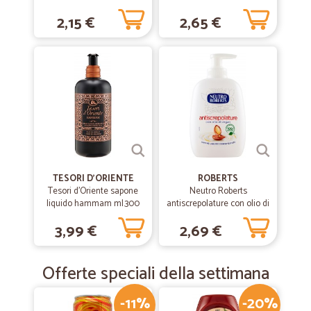
Antiscrepolature -
2,15 €
2,65 €
Antisecchezza 300 mL
TESORI D'ORIENTE
ROBERTS
Tesori d'Oriente sapone
Neutro Roberts
liquido hammam ml.300
antiscrepolature con olio di
argan Sapone Liquido
3,99 €
2,69 €
Dermotestato 200 ml.
Offerte speciali della settimana
-11%
-20%