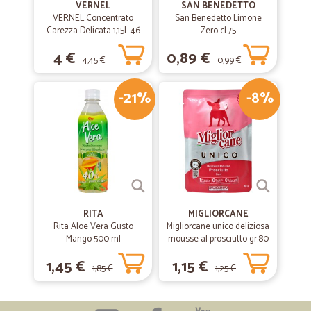
VERNEL
SAN BENEDETTO
VERNEL Concentrato
San Benedetto Limone
Carezza Delicata 1,15L 46
Zero cl.75
lavaggi
4 €
0,89 €
4,45 €
0,99 €
-21%
-8%
RITA
MIGLIORCANE
Rita Aloe Vera Gusto
Migliorcane unico deliziosa
Mango 500 ml
mousse al prosciutto gr.80
1,45 €
1,15 €
1,85 €
1,25 €