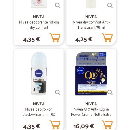
preciso.
NIVEA
NIVEA
—
Gianpiero S.
Nivea deodorante roll-on
Nivea dry comfort Anti-
15/08/2021
dry comfort
Transpirant 75 ml
Sciroppi per granite
4,35 €
4,25 €
Ottimo prodotto prezzo contenuto e molto veloci nella consegna.
—
Matteo G.
30/03/2020
Preciso e puntuale
Preciso e puntuale
—
Giuseppina L.
15/11/2019
Cercavo da tanto queste caramelle
NIVEA
NIVEA
Nivea deo roll-on
Nivea Q10 Anti-Rughe
Cercavo da tanto queste caramelle. I prezzi sono ottimi, forse le
black/white f. - ml.50
Power Crema Notte Extra
spese di spedizione sono un pò alte, ma tutto sommato ok.
Rigenerante Tutti i Tipi di
4,35 €
16,09 €
Pelle 50 ml