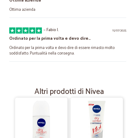
Ottima azienda
Ottima azienda
—
Fabio I.
15/07/2025
Ordinato per la prima volta e devo dire…
Ordinato per la prima volta e devo dire di essere rimasto molto
soddisfatto. Puntualità nella consegna.
—
Alessandra C.
05/02/2025
Prodotti arrivati velocemente e perfetti
Altri prodotti di Nivea
Prodotti arrivati velocemente e perfetti
—
Elena G.
29/01/2024
Merce imballata con cura non si è rotto…
Merce imballata con cura non si è rotto nulla delle bottiglie di olio ed
aceto ordinate. Chi ha preparato la spedizione è stato attento e molto