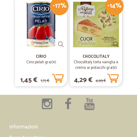
-17%
-14%
CIRIO
CHOCOLITALY
Cirio pelati gr.400
Chocolitaly torta vaniglia e
crema ai pistacchi gr.450
1,45 €
4,29 €
1,75 €
4,99 €
Informazioni