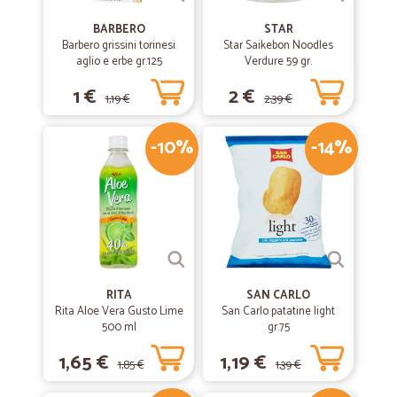
spedizione veloce e ottimi prodotti e servizio
BARBERO
STAR
Barbero grissini torinesi
Star Saikebon Noodles
aglio e erbe gr.125
Verdure 59 gr.
1 €
2 €
1,19 €
2,39 €
-10%
-14%
RITA
SAN CARLO
Rita Aloe Vera Gusto Lime
San Carlo patatine light
500 ml
gr.75
1,65 €
1,19 €
1,85 €
1,39 €