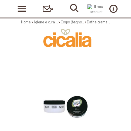
Home
Igiene e cura personale
Corpo (bagnoschiuma, crema corpo)
Dafne crema idratante n.5 mani corpo - ml.200