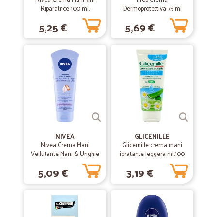
Nivea Crema Mani 3in1
Prep Crema
PRODOTTI REFRIGERATI.
Riparatrice 100 ml.
Dermoprotettiva 75 ml
5,25 €
5,69 €
—
Mariarosa R.
30/08/2020
buona cicalia valida
buona cicalia valida
—
Dina L.
22/02/2020
chiama CICALIA E CICALIA risponde…
chiama CICALIA E CICALIA risponde gentilmenre e sollecitamenre
prepara il tuo ordine,ben confezionato ti arriva a casa,prodotti buoni la
NIVEA
GLICEMILLE
carne ottima così tutti gli altri prodotti. .sono molto soddisfatta anche
Nivea Crema Mani
Glicemille crema mani
per la la premura dell'inviare la spesa e seguire la . consegna sino a
Vellutante Mani & Unghie
idratante leggera ml.100
casa, grazie CICALIA rimani sempre così cordiale e nostra amica.
100 ml
Dina ciao.
5,09 €
3,19 €
—
Giuseppe T.
29/08/2019
Molto puntuali