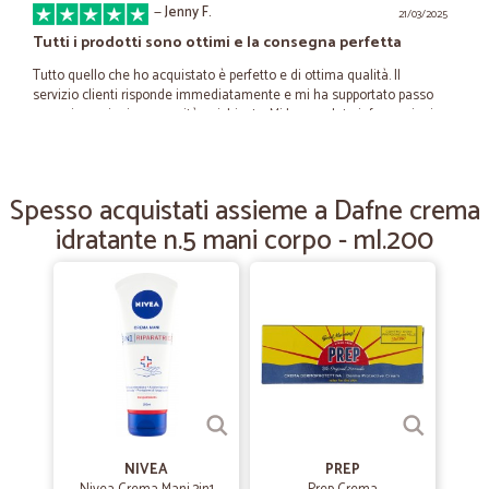
—
Jenny F.
21/03/2025
Tutti i prodotti sono ottimi e la consegna perfetta
Tutto quello che ho acquistato è perfetto e di ottima qualità. Il
servizio clienti risponde immediatamente e mi ha supportato passo
passo in ogni mia necessità e richiesta. Mi hanno dato informazioni
chiare e vere. La consegna è stata super veloce ed è avvenuta nei
termini che mi avevano indicato. Anche il corriere scelto è ottimo sia
per il rispetto dei tempi di consegna sia per la gentilezza e sia per
l'attenzione al rispetto delle richieste che ho fatto inserire all'
Spesso acquistati assieme a Dafne crema
acquisto.
idratante n.5 mani corpo - ml.200
—
Paola N.
19/02/2022
Ottimo
Ottimo, preciso, veloce, economico
—
Francesco D.
29/10/2020
PRECISIONE
NIVEA
PREP
PRECISIONE, E SERVIZIO IMPECCABILE, SPECIALMENTE NEL