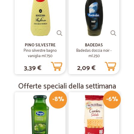
PINO SILVESTRE
BADEDAS
Pino silvestre bagno
Badedas doccia noir -
vaniglia ml.750
ml.250
3,39 €
2,09 €
Offerte speciali della settimana
-8%
-6%