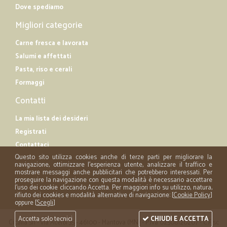
Dove spediamo
Migliori categorie
Carne fresca e lavorata
Salumi e affettati
Pasta, riso e cerali
Formaggi
Contatti
La mia lista dei desideri
Registrati
Contattaci
Questo sito utilizza cookies anche di terze parti per migliorare la
navigazione, ottimizzare l'esperienza utente, analizzare il traffico e
mostrare messaggi anche pubblicitari che potrebbero interessati. Per
proseguire la navigazione con questa modalità è necessario accettare
l'uso dei cookie cliccando Accetta. Per maggiori info su utilizzo, natura,
rifiuto dei cookies e modalità alternative di navigazione: [
Cookie Policy
]
oppure [
Scegli
]
Accetta solo tecnici
CHIUDI E ACCETTA
Cicalia srl - via Acerbi 35 - 46100 - Mantova (MN) - P.iva 02508120207 - C.Fisc