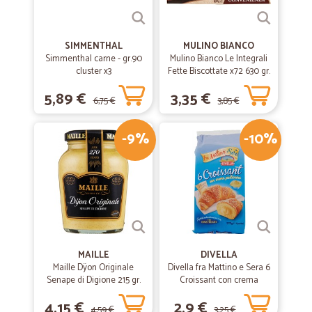
SIMMENTHAL
MULINO BIANCO
Simmenthal carne - gr.90
Mulino Bianco Le Integrali
cluster x3
Fette Biscottate x72 630 gr.
5,89 €
3,35 €
6,75 €
3,85 €
-9%
-10%
MAILLE
DIVELLA
Maille Dÿon Originale
Divella fra Mattino e Sera 6
Senape di Digione 215 gr.
Croissant con crema
pasticcera 270 gr.
4,15 €
2,9 €
4,59 €
3,25 €