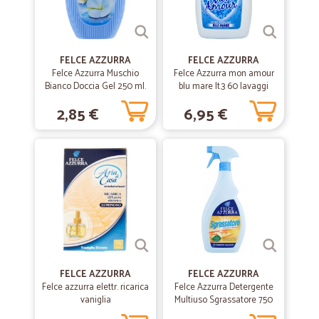
—
Daniela san carlo I.
06/05/2021
FELCE AZZURRA
FELCE AZZURRA
Ottima esperienza
Felce Azzurra Muschio
Felce Azzurra mon amour
Bianco Doccia Gel 250 ml.
blu mare lt.3 60 lavaggi
Ottima esperienza, consegna veloce in ottimo imballo; liquidi e fragili
arrivati in perfette condizioni.
2,85 €
6,95 €
—
.
23/02/2021
Ottima
Ottima azienda. Materiale ben imballato e trasporto ottimo
—
Vincenzo C.
03/02/2021
Cicalia affidabile veramente
FELCE AZZURRA
FELCE AZZURRA
sono rimasto sorpreso per l'accuratezza del servizio, sicuramente
Felce azzurra elettr. ricarica
Felce Azzurra Detergente
farò ancora ordini.
vaniglia
Multiuso Sgrassatore 750
ml