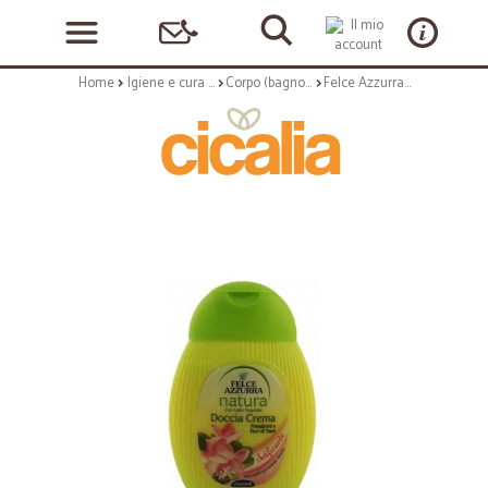
Home
Igiene e cura personale
Corpo (bagnoschiuma, crema corpo)
Felce Azzurra doccia setificante ml250+50 x 2