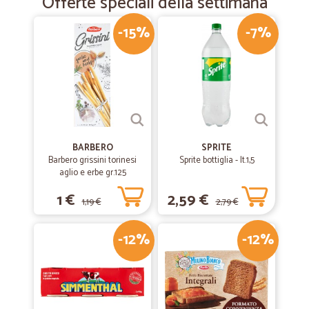
Offerte speciali della settimana
-15%
-7%
BARBERO
SPRITE
Barbero grissini torinesi
Sprite bottiglia - lt.1,5
aglio e erbe gr.125
1 €
2,59 €
1,19 €
2,79 €
-12%
-12%