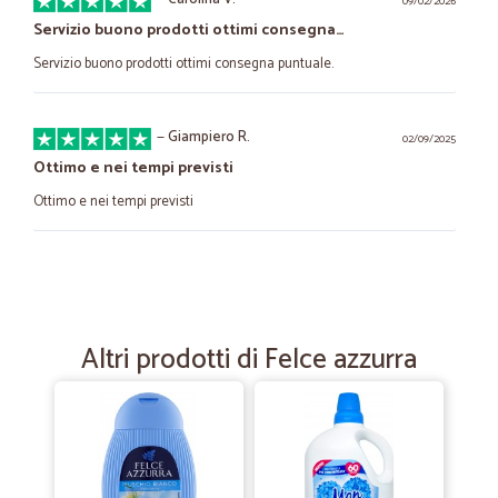
09/02/2026
Servizio buono prodotti ottimi consegna…
Servizio buono prodotti ottimi consegna puntuale.
—
Giampiero R.
02/09/2025
Ottimo e nei tempi previsti
Ottimo e nei tempi previsti
—
Federica B.
09/04/2025
Ottimo
Tutto bene 10lode
Altri prodotti di Felce azzurra
—
Maddalena G.
23/04/2022
Mi sono stupita consegna ultra veloce
Mi sono stupita consegna ultra veloce. Ho comprato delle calze sono
bellissime ottimo materiale. Belle morbide Grazie