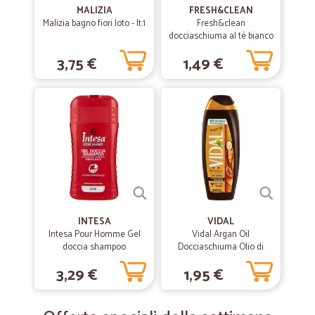
MALIZIA
FRESH&CLEAN
Malizia bagno fiori loto - lt.1
Fresh&clean
docciaschiuma al tè bianco
e bambù - ml.250
3,75 €
1,49 €
INTESA
VIDAL
Intesa Pour Homme Gel
Vidal Argan Oil
doccia shampoo
Docciaschiuma Olio di
tonificante aloe 250 ml.
Argan Biologico 250 ml
3,29 €
1,95 €