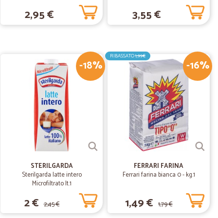
Nilo e Latte di Papiro 250 ml.
2,95 €
3,55 €
01/12/2019
RIBASSATO
1,99€
-18%
-16%
02/10/2019
ra
me offerte. Unica pecca le spese di spedizione troppo
al piano
STERILGARDA
FERRARI FARINA
Sterilgarda latte intero
Ferrari farina bianca 0 - kg.1
Microfiltrato lt.1
2 €
1,49 €
2,45 €
1,79 €