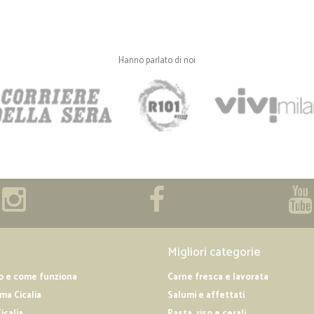
Hanno parlato di noi
Migliori categorie
o e come funziona
Carne fresca e lavorata
a Cicalia
Salumi e affettati
icalia
Pasta, riso e cerali