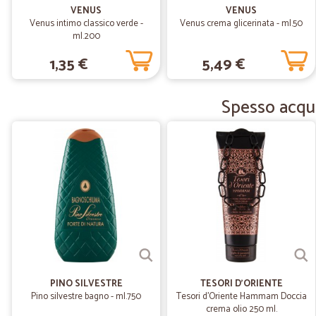
VENUS
VENUS
Venus intimo classico verde -
Venus crema glicerinata - ml.50
ml.200
1,35 €
5,49 €
Spesso acqui
PINO SILVESTRE
TESORI D'ORIENTE
Pino silvestre bagno - ml.750
Tesori d'Oriente Hammam Doccia
crema olio 250 ml.