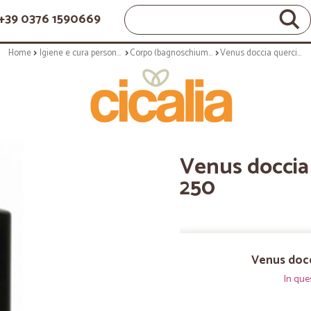
+39 0376 1590669
Home
Igiene e cura personale
Corpo (bagnoschiuma, crema corpo)
Venus doccia quercia &te nero - ml. 250
Venus doccia 
250
Venus docc
In que