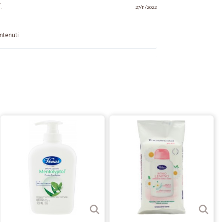
.
27/11/2022
ntenuti
08/12/2021
buono ammorbidente MAGIA lascia un profumo che resta
02/06/2021
ccetto la…
a scarsa scelta di prodotti per Diabetici o almeno cosi' mi
18/02/2021