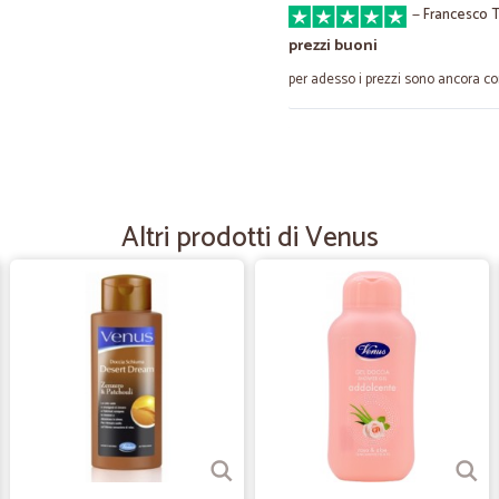
—
Francesco T
prezzi buoni
per adesso i prezzi sono ancora co
—
Mario B.
ammorbidente buono
ammorbidente buono, ancora più 
Altri prodotti di Venus
sulla biancheria per giorni.
—
Nicola D.
Trovo tutto soddisfacente e
Trovo tutto soddisfacente eccetto l
sembra.GrazieNicola Di Giacomo
—
Donato G.