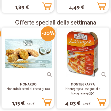
ml
—
Maurizio M.
1,89 €
4,49 €
Ottimo
Ottimo. Puntuali e precisi.
Offerte speciali della settimana
-20%
—
Gianluca P.
Spesa online di ottima fattu
Prodotti in ottime condizioni. Otti
elevate se si sceglie la consegna 
MONARDO
MONTEGRAPPA
Monardo biscotti al cocco gr.100
Montegrappa lasagne alla
bolognese gr.350
1,15 €
4,03 €
1,45 €
4,19 €