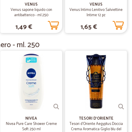
VENUS
VENUS
 riordinero'
Venus sapone liquido con
Venus Intimo Lenitivo Salviettine
antibatterico - ml.250
Intime 12 pz
1,49 €
1,65 €
31/10/2020
ero - ml. 250
 mi tempi richiesti e senza nessun problema
iuseppe G.
17/06/2020
08/06/2020
NIVEA
TESORI D'ORIENTE
Nivea Pure Care Shower Creme
Tesori d'Oriente Aegyptus Doccia
Soft 250 ml
Crema Aromatica Giglio blu del