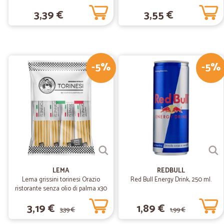
3,39 €
3,55 €
-5%
-5%
LEMA
REDBULL
Lema grissini torinesi Orazio
Red Bull Energy Drink, 250 ml.
ristorante senza olio di palma x30
gr.450
3,19 €
1,89 €
3,39 €
1,99 €