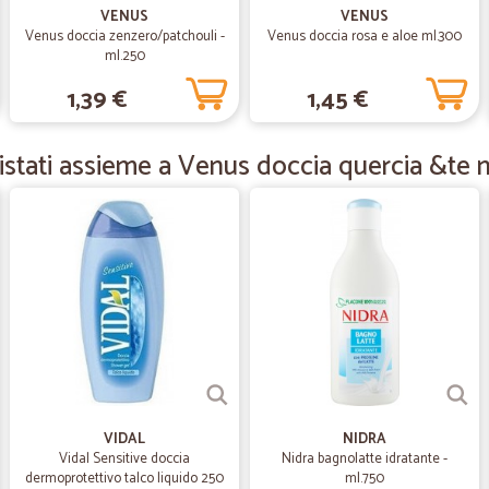
Ottimo
VENUS
VENUS
Tutto perfetto e veloci sicuramente
Venus doccia zenzero/patchouli -
Venus doccia rosa e aloe ml.300
ml.250
1,39 €
1,45 €
—
Barbara R.
Soddisfatta
stati assieme a Venus doccia quercia &te n
Soddisfatta! Il prodotto è arrivato
—
Antonio e g
Ottimo
Ottimo, veloce e cortese
—
Serena B.
Ottimo servizio
VIDAL
NIDRA
Ottimo servizio
Vidal Sensitive doccia
Nidra bagnolatte idratante -
dermoprotettivo talco liquido 250
ml.750