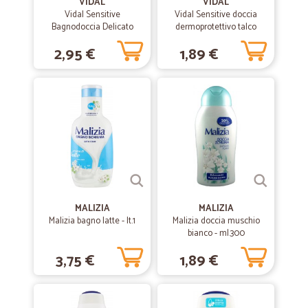
VIDAL
VIDAL
Vidal Sensitive
Vidal Sensitive doccia
Bagnodoccia Delicato
dermoprotettivo talco
Talco Liquido 500 ml
liquido 250 ml
2,95 €
1,89 €
MALIZIA
MALIZIA
Malizia bagno latte - lt.1
Malizia doccia muschio
bianco - ml.300
3,75 €
1,89 €