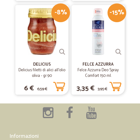
-8%
-15%
DELICIUS
FELCE AZZURRA
Delicius filetti di alici all'olio
Felce Azzurra Deo Spray
oliva - gr.90
Comfort 150 ml.
6 €
3,35 €
6,59 €
3,95 €
Informazioni