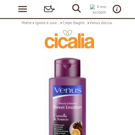
Home
Igiene e cura personale
Corpo (bagnoschiuma, crema corpo)
Venus doccia cannella/arancio - ml.250