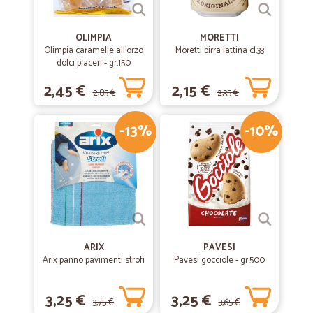
OLIMPIA
MORETTI
Olimpia caramelle all'orzo
Moretti birra lattina cl.33
dolci piaceri - gr.150
2,45 €
2,15 €
2,85 €
2,35 €
-13%
-10%
ARIX
PAVESI
Arix panno pavimenti strofi
Pavesi gocciole - gr.500
3,25 €
3,25 €
3,75 €
3,65 €