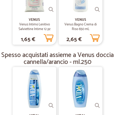
—
Lucio M.
12/02/2019
Puntualita' e cortesia
Puntualita' e cortesia
VENUS
VENUS
Venus Intimo Lenitivo
Venus Bagno Crema di
Salviettine Intime 12 pz
Riso 650 mL
—
Cinzia R.
23/01/2019
1,65 €
2,65 €
Velocissimi nella spedizione ed…
Velocissimi nella spedizione ed imballaggio super curato!
Spesso acquistati assieme a Venus doccia
cannella/arancio - ml.250