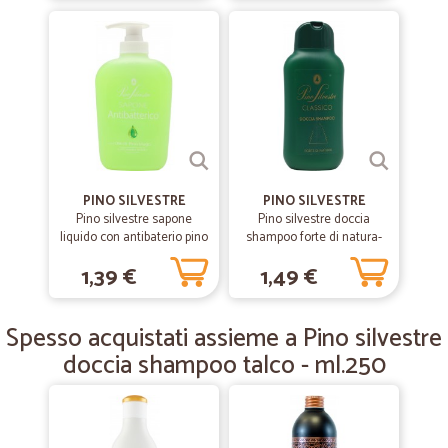
—
Emilio C.
15/08/2019
Spedizioni rapide e precise.
Spedizioni rapide e precise.
—
Luisana B.
30/07/2019
Direi ottimo servizio e veloci nella…
Direi ottimo servizio e veloci nella consegna. Grazie.
PINO SILVESTRE
PINO SILVESTRE
Pino silvestre sapone
Pino silvestre doccia
liquido con antibaterio pino
shampoo forte di natura-
e mugo ml.300
—
Vittoria A.
ml.250
26/03/2019
1,39 €
1,49 €
prodotto buono
prodotto buono. consegna veloce. bravi
Spesso acquistati assieme a Pino silvestre
doccia shampoo talco - ml.250