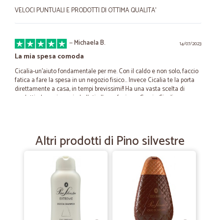
VELOCI PUNTUALI E PRODOTTI DI OTTIMA QUALITA'
—
Michaela B.
14/07/2023
La mia spesa comoda
Cicalia-un'aiuto fondamentale per me. Con il caldo e non solo, faccio
fatica a fare la spesa in un negozio fisico... Invece Cicalia te la porta
direttamente a casa, in tempi brevissimi!! Ha una vasta scelta di
prodotti, che arrivano imballati alla perfezione. Grazie Cicalia
—
Caterina B.
12/10/2021
Altri prodotti di Pino silvestre
Perfetto
Servizio eccellente e consegna velocissima!
—
Annamaria R.
17/07/2020
arrivato in anticipo buon prodotto
arrivato in anticipo buon prodotto