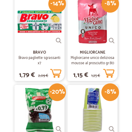
-14%
-8%
BRAVO
MIGLIORCANE
Bravo pagliette sgrassanti
Migliorcane unico deliziosa
x7
mousse al prosciutto gr.80
1,79 €
1,15 €
2,09 €
1,25 €
-20%
-8%