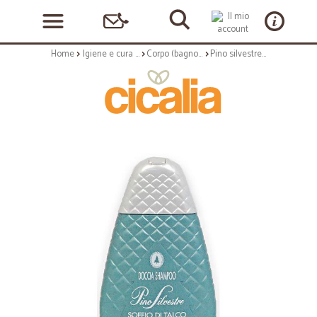
Home
Igiene e cura personale
Corpo (bagnoschiuma, crema corpo)
Pino silvestre doccia shampoo talco - ml.250