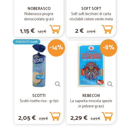
NOBERASCO
SOFT SOFT
Noberasco prugne
Soft soft bicchieri di carta
denocciolate gr.40
riciclabili colore verde mela
cl.20 pz.15
1,15 €
2 €
1,45 €
2,19 €
RIBASSATO
2,45€
-14%
-8%
SCOTTI
REBECCHI
Scotti risette riso - gr.150
La saporita miscela spezie
in polvere gr.4x2
2,05 €
2,29 €
2,39 €
2,49 €