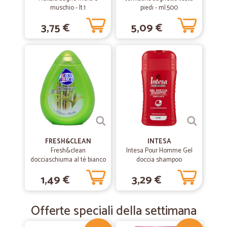
muschio - lt.1
piedi - ml.500
3,75 €
5,09 €
FRESH&CLEAN
INTESA
Fresh&clean
Intesa Pour Homme Gel
docciaschiuma al tè bianco
doccia shampoo
e bambù - ml.250
tonificante aloe 250 ml.
1,49 €
3,29 €
Offerte speciali della settimana