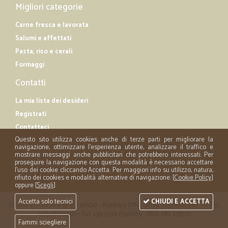
Migliori categorie
Carne fresca e lavorata
Salumi e affettati
Pasta, riso e cerali
Formaggi
Contatti
La mia lista dei desideri
Registrati
Contattaci
Questo sito utilizza cookies anche di terze parti per migliorare la
navigazione, ottimizzare l'esperienza utente, analizzare il traffico e
mostrare messaggi anche pubblicitari che potrebbero interessati. Per
proseguire la navigazione con questa modalità è necessario accettare
l'uso dei cookie cliccando Accetta. Per maggiori info su utilizzo, natura,
rifiuto dei cookies e modalità alternative di navigazione: [
Cookie Policy
]
oppure [
Scegli
]
Accetta solo tecnici
CHIUDI E ACCETTA
Cicalia srl - via Acerbi 35 - 46100 - Mantova (MN) - P.iva 02508120207 - C.Fisc
02508120207 - Tel. +39 0376 1590669 - REA: MN 258721
Fammi sciegliere