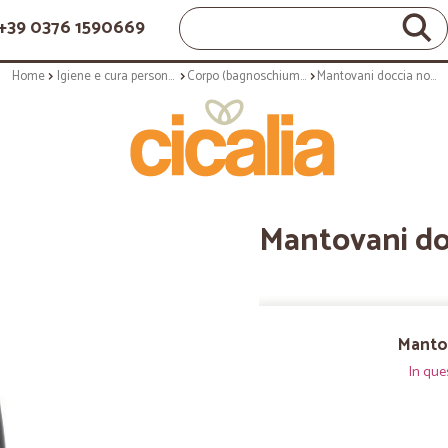
+39 0376 1590669
Home
Igiene e cura personale
Corpo (bagnoschiuma, crema corpo)
Mantovani doccia noir - ml.250
Mantovani doc
Mantov
In que