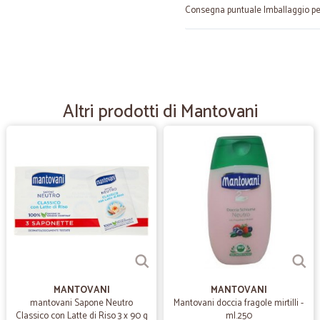
Consegna puntuale Imballaggio pe
—
Patrizia B.
Top!
Tutto perfetto….dall’ordine alla con
Altri prodotti di Mantovani
—
Franca C.
Ottimo sito dove si trova di 
Ottimo sito dove si trova di tutto
—
Tiziano C.
Prodotti di ottima qualità..
Prodotti di ottima qualità... peccat
calcio.....sicuramente riaquisto speri
MANTOVANI
MANTOVANI
mantovani Sapone Neutro
Mantovani doccia fragole mirtilli -
Classico con Latte di Riso 3 x 90 g
ml.250