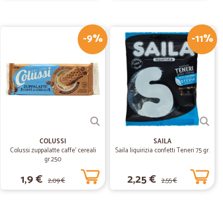
segna rapida e precisa, buon imballaggio.
-9%
-11%
21/12/2018
COLUSSI
SAILA
Colussi zuppalatte caffe' cereali
Saila liquirizia confetti Teneri 75 gr.
gr.250
1,9 €
2,25 €
2,09 €
2,55 €