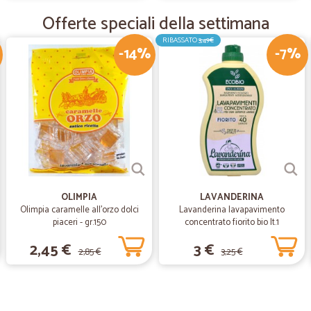
Ottima esperienza di acquisto, con
Offerte speciali della settimana
RIBASSATO
3,49€
-14%
-7%
—
Claudia P.
Ottimo.Lo consiglio.
Ottimo.Lo consiglio.
OLIMPIA
LAVANDERINA
Olimpia caramelle all'orzo dolci
Lavanderina lavapavimento
piaceri - gr.150
concentrato fiorito bio lt.1
2,45 €
3 €
2,85 €
3,25 €