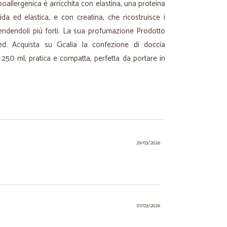
ipoallergenica è arricchita con elastina, una proteina
da ed elastica, e con creatina, che ricostruisce i
e rendendoli più forti. La sua profumazione Prodotto
ed. Acquista su Cicalia la confezione di doccia
50 ml, pratica e compatta, perfetta da portare in
29/03/2026
07/03/2026