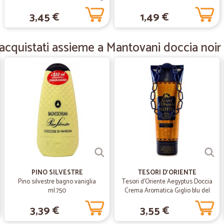
—
Paolo C.
3,45 €
1,49 €
Positivo comperare su Cicali
Positivo comperare su Cicalia, sol
acquistati assieme a Mantovani doccia noir 
prodotti comuni, consiglio!
—
Luigi T.
tutto eccellente ,qualità,c
tutto eccellente ,qualità,consegna,m
—
Antonella C
Servizio ottimo!!
PINO SILVESTRE
TESORI D'ORIENTE
Servizio ottimo!!! Prodotti consegn
Pino silvestre bagno vaniglia
Tesori d'Oriente Aegyptus Doccia
ml.750
Crema Aromatica Giglio blu del
Nilo e Latte di Papiro 250 ml.
—
Edoardo Q.
3,39 €
3,55 €
Ottima esperienza di acquis