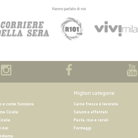
Hanno parlato di noi
Migliori categorie
o e come funziona
Carne fresca e lavorata
a Cicalia
Salumi e affettati
icalia
Pasta, riso e cerali
i noi
Formaggi
ediamo