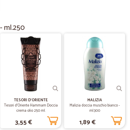
03/07/2020
a
o quattro stelle , perchè in assortimento mancano molti
- ml.250
12/05/2020
onsegna,ma i…
a i prezzi un po alti rispetto ad altri
.
01/04/2020
TESORI D'ORIENTE
MALIZIA
ati regolarmente, ben imballati. Complimenti e grazie!
Tesori d'Oriente Hammam Doccia
Malizia doccia muschio bianco -
crema olio 250 ml.
ml.300
3,55 €
1,89 €
15/01/2019
to