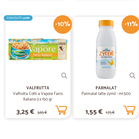
RIBASSATO
4,15€
-10%
-11%
VALFRUTTA
PARMALAT
Valfrutta Cotti a Vapore Farro
Parmalat latte zymil - ml.500
Italiano 3 x 150 gr.
3,25 €
1,55 €
3,65 €
1,75 €