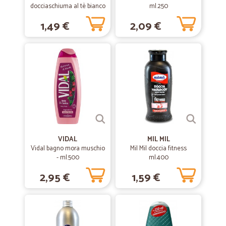
docciaschiuma al tè bianco
ml.250
e bambù - ml.250
1,49 €
2,09 €
VIDAL
MIL MIL
Vidal bagno mora muschio
Mil Mil doccia fitness
- ml.500
ml.400
2,95 €
1,59 €