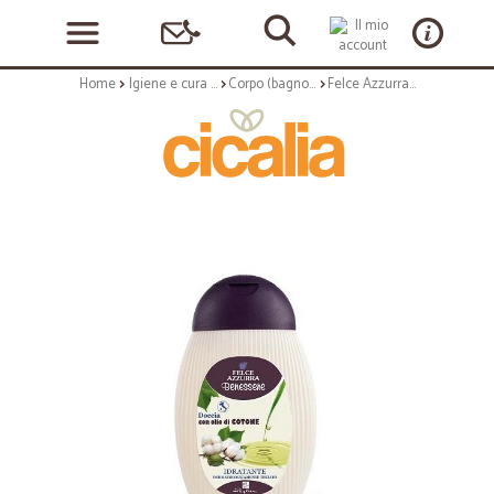
Home
Igiene e cura personale
Corpo (bagnoschiuma, crema corpo)
Felce Azzurra doccia olio cotone - ml.200