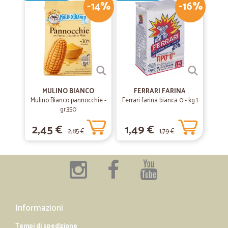
-14%
-16%
MULINO BIANCO
FERRARI FARINA
Mulino Bianco pannocchie -
Ferrari farina bianca 0 - kg.1
gr.350
2,45 €
1,49 €
2,85 €
1,79 €
Informazioni
Tempi di spedizione