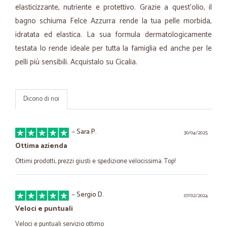
elasticizzante, nutriente e protettivo. Grazie a quest’olio, il
bagno schiuma Felce Azzurra rende la tua pelle morbida,
idratata ed elastica. La sua formula dermatologicamente
testata lo rende ideale per tutta la famiglia ed anche per le
pelli più sensibili. Acquistalo su Cicalia.
Dicono di noi
—
Sara P.
30/04/2025
Ottima azienda
Ottimi prodotti, prezzi giusti e spedizione velocissima. Top!
—
Sergio D.
07/02/2024
Veloci e puntuali
Veloci e puntuali servizio ottimo