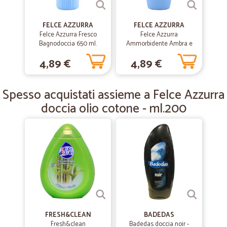
FELCE AZZURRA
FELCE AZZURRA
—
Gianfranco R.
08/06/2019
Felce Azzurra Fresco
Felce Azzurra
Spedito in 24 ore...Ok
Bagnodoccia 650 ml.
Ammorbidente Ambra e
Vaniglia 2 L 40 lavaggi
Spedito in 24 ore...Ok
4,89 €
4,89 €
—
Roberta G.
Spesso acquistati assieme a Felce Azzurra
21/05/2019
Tempi di consegna rispettati…
doccia olio cotone - ml.200
Tempi di consegna rispettati migliorerei gli imballi per le.cose che
trasportate si possono sbriciolare. Grazie
FRESH&CLEAN
BADEDAS
Fresh&clean
Badedas doccia noir -