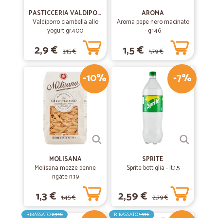
PASTICCERIA VALDIPORRO
AROMA
Valdiporro ciambella allo
Aroma pepe nero macinato
yogurt gr.400
- gr.46
2,9 €
1,5 €
3,15 €
1,79 €
-10%
-7%
MOLISANA
SPRITE
Molisana mezze penne
Sprite bottiglia - lt.1,5
rigate n.19
1,3 €
2,59 €
1,45 €
2,79 €
RIBASSATO
2,99€
RIBASSATO
1,99€