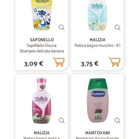
SAPONELLO
MALIZIA
SapoNello Doccia
Malizia bagno muschio - lt.1
Shampoo delicato banana
250 ml.
3,09 €
3,75 €
MALIZIA
MANTOVANI
Malizia bagno mora e
Mantovani doccia fragole