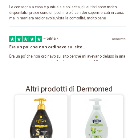
La consegna a casa e puntuale e sollecita, gli autisti sono molto
disponibili, i prezzi sono un pochino più cari dei supermercati in zona,
ma in maniera ragionevole, vista la comodità, molto bene
—
Silvia F.
20/03/2024
Era un po’ che non ordinavo sul sito…
Era un po’ che non ordinavo sul sito perché mi avevano deluso in una
consegna che è arrivata in ritardo senza preavviso! Questa volta
invece mi hanno fatto ricredere e si sono veramente meritati ottima
recensione
Altri prodotti di Dermomed
—
Vincenzo C.
27/10/2021
Ottima transazione
Ottima transazione
—
Gianluca R.
21/05/2021