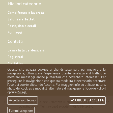
Migliori categorie
Carne fresca e lavorata
Salumi e affettati
Pasta, riso e cerali
Formaggi
Contatti
La mia lista dei desideri
Registrati
Contattaci
Questo sito utilizza cookies anche di terze parti per migliorare la
navigazione, ottimizzare l'esperienza utente, analizzare il traffico e
mostrare messaggi anche pubblicitari che potrebbero interessati. Per
proseguire la navigazione con questa modalità è necessario accettare
l'uso dei cookie cliccando Accetta. Per maggiori info su utilizzo, natura,
rifiuto dei cookies e modalità alternative di navigazione: [
Cookie Policy
]
oppure [
Scegli
]
Accetta solo tecnici
CHIUDI E ACCETTA
Cicalia srl - via Acerbi 35 - 46100 - Mantova (MN) - P.iva 02508120207 - C.Fisc
02508120207 - Tel. +39 0376 1590669 - REA: MN 258721
Fammi sciegliere