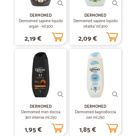
Peccato che non consegnate al piano…
Peccato che non consegnate al piano altrimenti sareste al top meglio
DERMOMED
DERMOMED
di esselunga nei prodotti
Dermomed sapone liquido
Dermomed sapone liquido
argan - ml.300
vitalita' ml.300
2,19 €
2,09 €
—
Katia P.
04/11/2020
Servizio di consegna puntuale e…
Servizio di consegna puntuale e accurato.
—
Earl H.
02/07/2020
Fast
Fast, dependable service.
DERMOMED
DERMOMED
Dermomed men doccia
—
Paolo T.
Dermomed bagnodoccia
16/06/2020
3in1 intense ml.250
zen ml.250
veloci ottimi prodotti qualita e prezzo
1,95 €
1,85 €
veloci ottimi prodotti qualita e prezzo