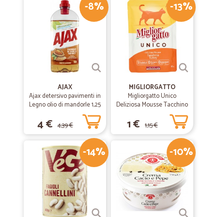
-8%
-13%
AJAX
MIGLIORGATTO
Ajax detersivo pavimenti in
Migliorgatto Unico
Legno olio di mandorle 1,25
Deliziosa Mousse Tacchino
L
85 gr.
4 €
1 €
4,39 €
1,15 €
-14%
-10%