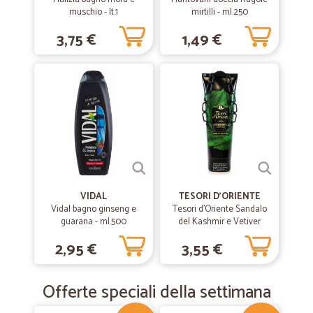
muschio - lt.1
mirtilli - ml.250
3,75 €
1,49 €
VIDAL
TESORI D'ORIENTE
Vidal bagno ginseng e
Tesori d'Oriente Sandalo
guarana - ml.500
del Kashmir e Vetiver
Doccia Crema Aromatica
2,95 €
3,55 €
250 ml.
Offerte speciali della settimana