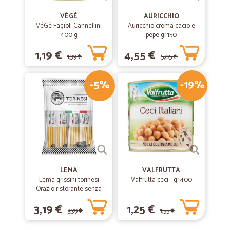
VÉGÉ
AURICCHIO
VéGé Fagioli Cannellini
Auricchio crema cacio e
400 g
pepe gr.150
1,19 €
4,55 €
1,39 €
5,05 €
-5%
-19%
LEMA
VALFRUTTA
Lema grissini torinesi
Valfrutta ceci - gr.400
Orazio ristorante senza
olio di palma x30 gr.450
3,19 €
1,25 €
3,39 €
1,55 €