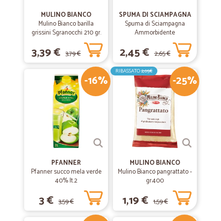
MULINO BIANCO
SPUMA DI SCIAMPAGNA
Mulino Bianco barilla
Spuma di Sciampagna
grissini Sgranocchi 210 gr.
Ammorbidente
Concentrato Carezza
3,39 €
2,45 €
d'Argan 600 ml
3,79 €
2,65 €
RIBASSATO
2,05€
-16%
-25%
PFANNER
MULINO BIANCO
Pfanner succo mela verde
Mulino Bianco pangrattato -
40% lt.2
gr.400
3 €
1,19 €
3,59 €
1,59 €