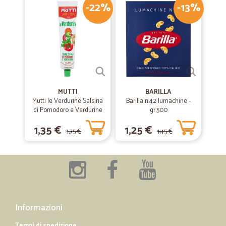
-22%
-13%
MUTTI
BARILLA
Mutti le Verdurine Salsina
Barilla n.42 lumachine -
di Pomodoro e Verdurine
gr.500
130 g
1,35 €
1,25 €
1,75 €
1,45 €
Informazioni
Tempi di spedizione