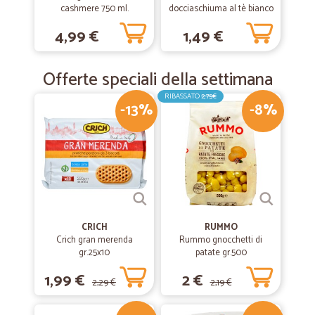
cashmere 750 ml.
docciaschiuma al tè bianco
e bambù - ml.250
4,99 €
1,49 €
Offerte speciali della settimana
RIBASSATO
2,75€
-13%
-8%
CRICH
RUMMO
Crich gran merenda
Rummo gnocchetti di
gr.25x10
patate gr.500
1,99 €
2 €
2,29 €
2,19 €