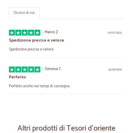
Dicono di noi
—
Marco Z.
02/07/2025
Spedizione precisa e veloce
Spedizione precisa e veloce
—
Simona C.
24/03/2023
Perfetto
Perfetto anche nei tempi di consegna.
—
Emiliano cesare C.
11/10/2022
Consegna rapida e precisa
Acquisto facile e veloce, così come la successiva precisa e conforme
Altri prodotti di Tesori d'oriente
consegna