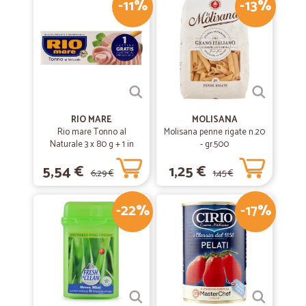
-11%
-13%
RIO MARE
MOLISANA
Rio mare Tonno al
Molisana penne rigate n.20
Naturale 3 x 80 g + 1 in
- gr.500
omaggio
5,54 €
1,25 €
6,29 €
1,45 €
-22%
-17%