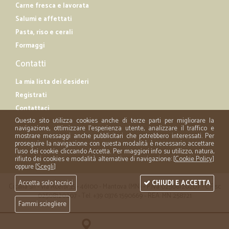
Carne fresca e lavorata
Salumi e affettati
Pasta, riso e cerali
Formaggi
Contatti
La mia lista dei desideri
Registrati
Contattaci
Questo sito utilizza cookies anche di terze parti per migliorare la
navigazione, ottimizzare l'esperienza utente, analizzare il traffico e
mostrare messaggi anche pubblicitari che potrebbero interessati. Per
proseguire la navigazione con questa modalità è necessario accettare
l'uso dei cookie cliccando Accetta. Per maggiori info su utilizzo, natura,
rifiuto dei cookies e modalità alternative di navigazione: [
Cookie Policy
]
oppure [
Scegli
]
Accetta solo tecnici
CHIUDI E ACCETTA
Cicalia srl - via Acerbi 35 - 46100 - Mantova (MN) - P.iva 02508120207 - C.Fisc
02508120207 - Tel. +39 0376 1590669 - REA: MN 258721
Fammi sciegliere