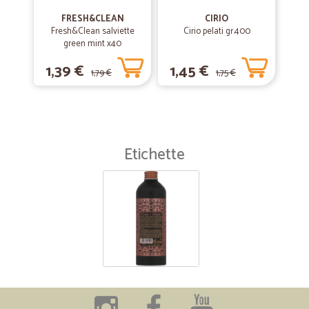
FRESH&CLEAN
CIRIO
Fresh&Clean salviette
Cirio pelati gr.400
green mint x40
1,39 €
1,45 €
1,79 €
1,75 €
Etichette