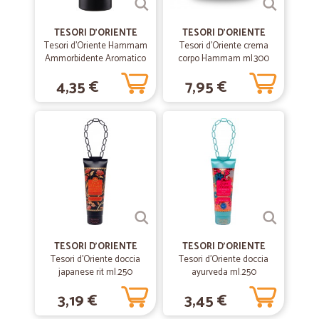
—
Mariarosa C.
18/06/2020
Lo sceglierei nuovamente sia dal punto…
TESORI D'ORIENTE
TESORI D'ORIENTE
Tesori d'Oriente Hammam
Tesori d'Oriente crema
Lo sceglierei nuovamente sia dal punto di vista economico che
Ammorbidente Aromatico
corpo Hammam ml.300
puntuale
Argan e Fiori d'Arancio 760
4,35 €
7,95 €
ml
—
Simonetta V.
05/06/2020
Molto soddisfatta dei miei acquisti
Molto soddisfatta dei miei acquisti. Servizio rapido e puntuale. Vasto
assortimento di prodotti.
—
Roberto B.
24/08/2019
Davvero ineccepibili
TESORI D'ORIENTE
TESORI D'ORIENTE
Davvero ineccepibili. Piccolo imprevisto durante la consegna, risolto
Tesori d'Oriente doccia
Tesori d'Oriente doccia
immediatamente attraverso l’assistenza. Prodotti organizzati in
japanese rit ml.250
ayurveda ml.250
maniera maniacale all’interno delle scatole.
3,19 €
3,45 €