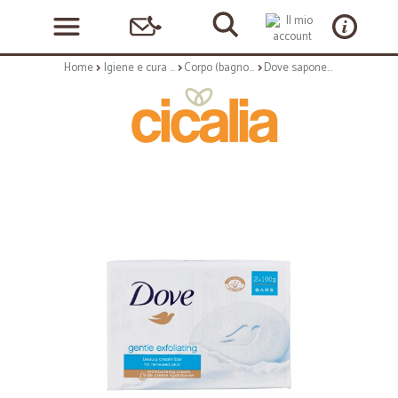
Home
Igiene e cura personale
Corpo (bagnoschiuma, crema corpo)
Dove saponetta x 2 esfogliante