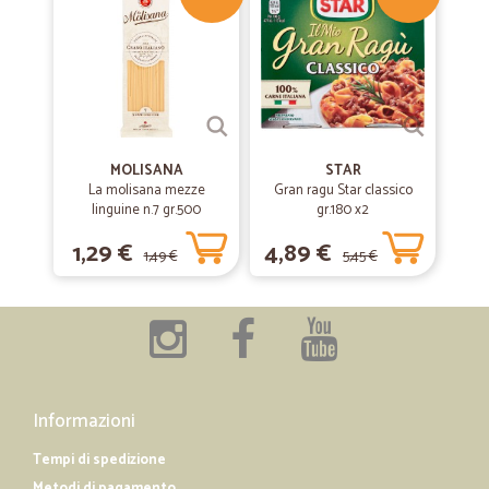
MOLISANA
STAR
La molisana mezze
Gran ragu Star classico
linguine n.7 gr.500
gr.180 x2
1,29 €
4,89 €
1,49 €
5,45 €
Informazioni
Tempi di spedizione
Metodi di pagamento