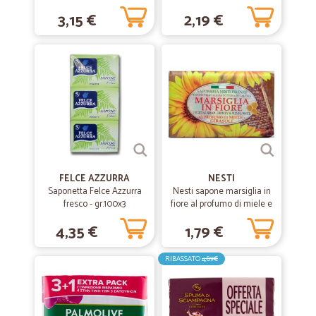
Latte 3 x 90 g
3,15 €
2,19 €
FELCE AZZURRA
NESTI
Saponetta Felce Azzurra
Nesti sapone marsiglia in
fresco - gr.100x3
fiore al profumo di miele e
girasole gr.125
4,35 €
1,79 €
RIBASSATO
4,89€