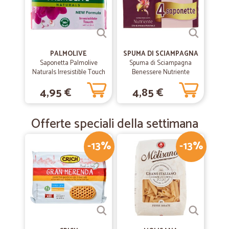
PALMOLIVE
SPUMA DI SCIAMPAGNA
Saponetta Palmolive
Spuma di Sciampagna
Naturals Irresistible Touch
Benessere Nutriente
Sapone da Toilette 4 x 90
Sapone Profumato Olio di
4,95 €
4,85 €
gr.
Argan e Patchouli 4 x 90 gr.
Offerte speciali della settimana
-13%
-13%