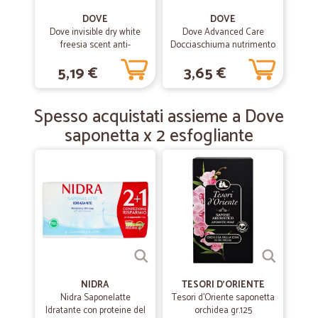
equivoco sulla consegna ma nulla di grave è stato consegnato nei
DOVE
DOVE
tempi previsti
Dove invisible dry white
Dove Advanced Care
freesia scent anti-
Docciaschiuma nutrimento
perspirant 50 ml
intenso agenti dermo-
5,19 €
3,65 €
idratanti 225 ml
—
Barbara G.
07/05/2019
Efficienti
Spesso acquistati assieme a Dove
Precisi, gentili, efficienti e merce buona
saponetta x 2 esfogliante
—
Edoardo M.
13/12/2018
eccezionale puntualita'
eccezionale puntualita'
NIDRA
TESORI D'ORIENTE
Nidra Saponelatte
Tesori d'Oriente saponetta
Idratante con proteine del
orchidea gr.125