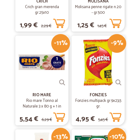
CRICH
MOLISANA
Crich gran merenda
Molisana penne rigate n.20
gr.25x10
- gr.500
1,99 €
1,25 €
2,29 €
1,45 €
-11%
-9%
RIO MARE
FONZIES
Rio mare Tonno al
Fonzies multipack gr.9x23,5
Naturale 3 x 80 g + 1 in
gr.
omaggio
5,54 €
4,95 €
6,29 €
5,45 €
-13%
-10%