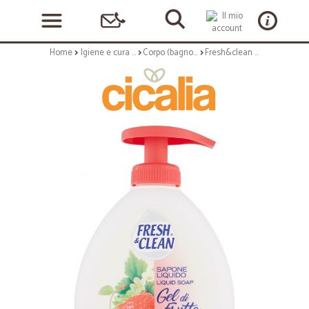
Home
Igiene e cura personale
Corpo (bagnoschiuma, crema corpo)
Fresh&clean sapone liquido alla fragola - ml.300