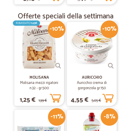
Offerte speciali della settimana
RIBASSATO
1,45€
-10%
-10%
MOLISANA
AURICCHIO
Molisana mezzi rigatoni
Auricchio crema di
n.32 - gr.500
gorgonzola gr.150
1,25 €
4,55 €
1,39 €
5,05 €
-11%
-8%