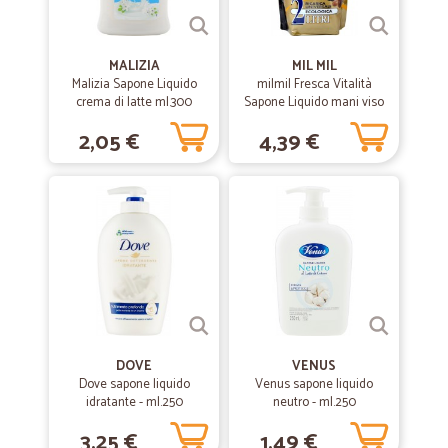
MALIZIA
MIL MIL
Malizia Sapone Liquido
milmil Fresca Vitalità
crema di latte ml.300
Sapone Liquido mani viso
corpo Argan & Miele
2,05 €
4,39 €
Ricarca 2000 ml.
DOVE
VENUS
Dove sapone liquido
Venus sapone liquido
idratante - ml.250
neutro - ml.250
3,25 €
1,49 €