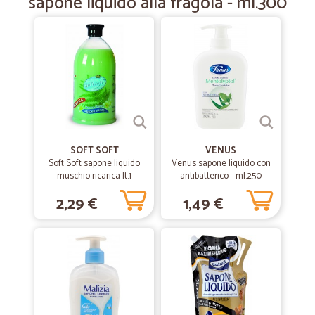
sapone liquido alla fragola - ml.300
SOFT SOFT
VENUS
Soft Soft sapone liquido
Venus sapone liquido con
muschio ricarica lt.1
antibatterico - ml.250
2,29 €
1,49 €