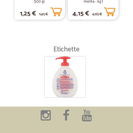
500 gr.
menta - kg.1
1,25 €
4,15 €
1,45 €
4,65 €
Etichette