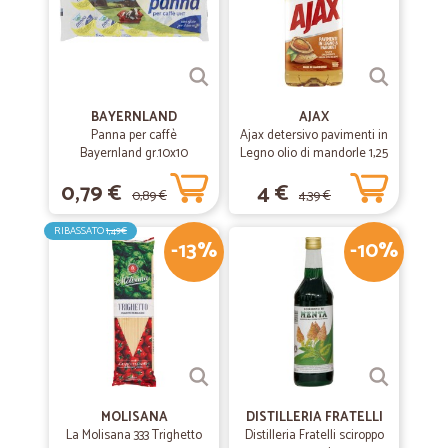
BAYERNLAND
AJAX
Panna per caffè
Ajax detersivo pavimenti in
Bayernland gr.10x10
Legno olio di mandorle 1,25
L
0,79 €
4 €
0,89 €
4,39 €
RIBASSATO
1,49€
-13%
-10%
MOLISANA
DISTILLERIA FRATELLI
La Molisana 333 Trighetto
Distilleria Fratelli sciroppo