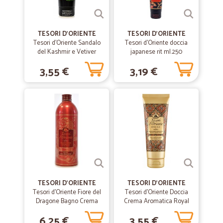
—
Lino M.
27/01/2021
ottimi prodotti
TESORI D'ORIENTE
TESORI D'ORIENTE
Tesori d'Oriente Sandalo
Tesori d'Oriente doccia
ottimi prodotti, velocità nelle consegne
del Kashmir e Vetiver
japanese rit ml.250
Doccia Crema Aromatica
3,55 €
3,19 €
250 ml.
—
Veronica S.
10/04/2020
Comodissimo
Nonostante il periodo difficile la spesa mi è arrivata in giornata.
Ordinato a mezzanotte come consigliato, spesa arrivata alle 18. Molto
comodo in questo momento in cui spostarsi è complicato.
—
Enrico C.
22/02/2020
Molto buono consiglio
TESORI D'ORIENTE
TESORI D'ORIENTE
Molto buono consiglio
Tesori d'Oriente Fiore del
Tesori d'Oriente Doccia
Dragone Bagno Crema
Crema Aromatica Royal
Aromatico 500 ml.
Oud dello Yemen e Olio di
6,25 €
3,55 €
—
Iride D.
Sesamo 250 ml.
13/02/2020