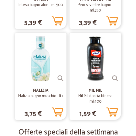
Intesa bagno aloe - ml.500
Pino silvestre bagno -
ml.750
5,39 €
3,39 €
MALIZIA
MIL MIL
Malizia bagno muschio - lt.1
Mil Mil doccia fitness
ml.400
3,75 €
1,59 €
Offerte speciali della settimana