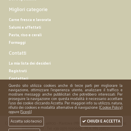
Migliori categorie
Carne fresca e lavorata
Salumi e affettati
Pasta, riso e cerali
Formaggi
Contatti
La mia lista dei desideri
Registrati
Contattaci
Questo sito utilizza cookies anche di terze parti per migliorare la
navigazione, ottimizzare l'esperienza utente, analizzare il traffico e
mostrare messaggi anche pubblicitari che potrebbero interessati. Per
proseguire la navigazione con questa modalità è necessario accettare
l'uso dei cookie cliccando Accetta. Per maggiori info su utilizzo, natura,
rifiuto dei cookies e modalità alternative di navigazione: [
Cookie Policy
]
oppure [
Scegli
]
Accetta solo tecnici
CHIUDI E ACCETTA
Cicalia srl - via Acerbi 35 - 46100 - Mantova (MN) - P.iva 02508120207 - C.Fisc
02508120207 - Tel. +39 0376 1590669 - REA: MN 258721