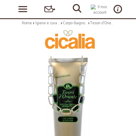
Home
Igiene e cura personale
Corpo (bagnoschiuma, crema corpo)
Tesori d'Oriente doccia al te verde ml.250