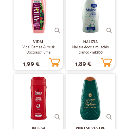
VIDAL
MALIZIA
Vidal Berries & Musk
Malizia doccia muschio
Docciaschiuma
bianco - ml.300
Rinvigorente Mora e
1,99 €
1,89 €
Muschio 250 ml
INTESA
PINO SILVESTRE