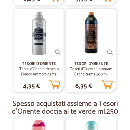
Ottimo consegna e l'imballaggio un po…
Ottimo consegna e l'imballaggio un po meno i prezzi....poco
convenienti....tenendo conto le spese di spedizione dovrebbero essere
un po più bassi......giusto???
—
Luciana V.
31/07/2019
spedizione veloce con spese di…
spedizione veloce con spese di spedizioni ragionevoli per le quantità
TESORI D'ORIENTE
TESORI D'ORIENTE
Tesori d'Oriente Muschio
Tesori d'Oriente Hammam
Bianco Ammorbidente
Bagno crema 500 ml.
Aromatico 760 ml
—
Silvio F.
06/12/2018
4,35 €
6,35 €
Sempre puntuali e precisi
Sempre puntuali e precisi
Spesso acquistati assieme a Tesori
d'Oriente doccia al te verde ml.250