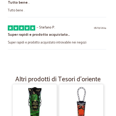
Tutto bene .
Tutto bene .
—
Stefano P.
08/03/2024
Super rapidi e prodotto acquistato…
Super rapidi e prodotto acquistato introvabile nei negozi
—
Patrizio A.
18/02/2023
tutto perfetto...descrizione..pacco e…
tutto perfetto...descrizione..pacco e spedizione
Altri prodotti di Tesori d'oriente
—
Graziano P.
19/10/2021
arrivato imballato bene
arrivato imballato bene, acquisterò ancora da cicalia.