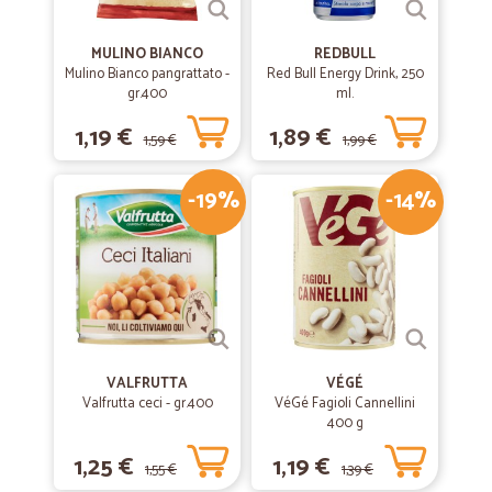
MULINO BIANCO
REDBULL
Mulino Bianco pangrattato -
Red Bull Energy Drink, 250
gr.400
ml.
1,19 €
1,89 €
1,59 €
1,99 €
-19%
-14%
VALFRUTTA
VÉGÉ
Valfrutta ceci - gr.400
VéGé Fagioli Cannellini
400 g
1,25 €
1,19 €
1,55 €
1,39 €