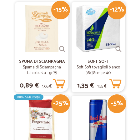
-15%
-12%
SPUMA DI SCIAMPAGNA
SOFT SOFT
Spuma di Sciampagna
Soft Soft tovaglioli bianco
talco busta - gr.75
38x38cm pz.40
0,89 €
1,35 €
1,05 €
1,55 €
RIBASSATO
2,05€
-25%
-5%