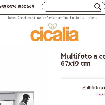
+39 0376 1590669
Home
Complementi arredo
Cornici portafoto
Multifoto a cornice - dimensione 67x19 cm
Multifoto a c
67x19 cm
Multifoto a
In que