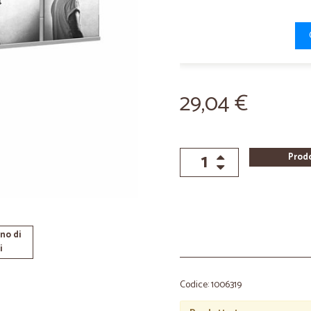
29,04 €
Prod
no di
i
Codice: 1006319