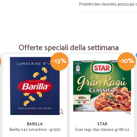
Prodotto ben descritto, prezzo più 
—
Aurora B.
Ottimo
Precisione e puntualità! Tutto ok.
Offerte speciali della settimana
-13%
-10%
—
Roberto M.
Consigliatissimi
Consigliatissimi
—
Mariacristin
Prima volta molto soddisfat
Non conoscevo il sito , sono molto 
consegna
BARILLA
STAR
Barilla n.42 lumachine - gr.500
Gran ragu Star classico gr.180 x2