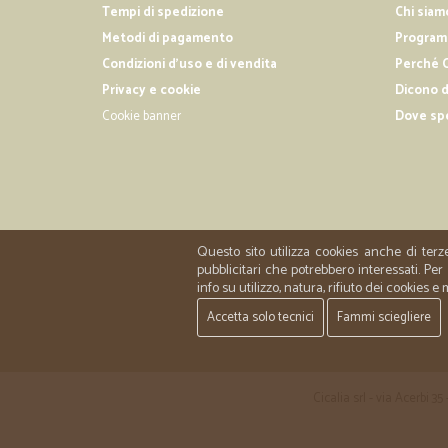
Tempi di spedizione
Chi siam
Metodi di pagamento
Programm
Condizioni d'uso e di vendita
Perché C
Privacy e cookie
Dicono d
Cookie banner
Dove sp
Questo sito utilizza cookies anche di terz
pubblicitari che potrebbero interessati. P
info su utilizzo, natura, rifiuto dei cookies e
Accetta solo tecnici
Fammi sciegliere
Cicalia srl - via Acerbi