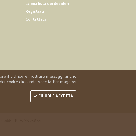
La mia lista dei desideri
Registrati
12/05/2019
Contattaci
i
26/12/2018
e ottimo…
 servizio fino adesso
zzare il traffico e mostrare messaggi anche
 dei cookie cliccando Accetta. Per maggiori
CHIUDI E ACCETTA
 1590669 - REA: MN 258721