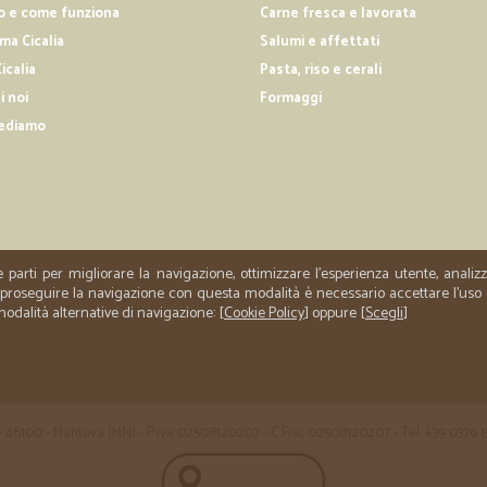
o e come funziona
Carne fresca e lavorata
a Cicalia
Salumi e affettati
—
Tancredi B.
icalia
Pasta, riso e cerali
Ottima e consegne puntual
i noi
Formaggi
Ottima e consegne puntuali
ediamo
—
Daya M.
non c'è nulla da aggiunger
non c'è nulla da aggiungere ottimo
e parti per migliorare la navigazione, ottimizzare l'esperienza utente, anali
er proseguire la navigazione con questa modalità è necessario accettare l'uso
 modalità alternative di navigazione: [
Cookie Policy
] oppure [
Scegli
]
 35 - 46100 - Mantova (MN) - P.iva 02508120207 - C.Fisc 02508120207 - Tel. +39 0376