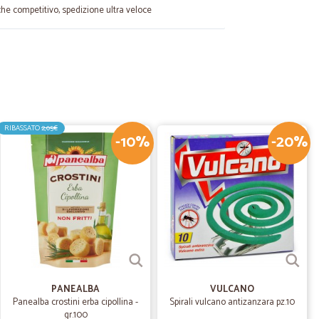
che competitivo, spedizione ultra veloce
08/12/2021
RIBASSATO
2,05€
-10%
-20%
15/02/2021
a A.
19/02/2021
ta
soddisfatta soprattutto per l’imballaggio e i tempi di
PANEALBA
VULCANO
Panealba crostini erba cipollina -
Spirali vulcano antizanzara pz.10
gr.100