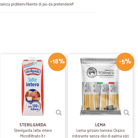
senza problemi.Niente di più da pretendere!!
15/07/2023
-18%
-5%
renzo Z.
06/02/2023
rasporto
V.
05/06/2020
cquisti
. Servizio rapido e puntuale. Vasto assortimento di
STERILGARDA
LEMA
Sterilgarda latte intero
Lema grissini torinesi Orazio
Microfiltrato lt.1
ristorante senza olio di palma x30