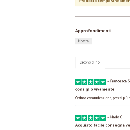
Prodotto temporaneament
Approfondimenti
Mostra
Dicono di noi
—
Francesca S
consiglio vivamente
Ottima comunicazione, prezzi più c
—
Mario C.
Acquisto facile,consegna v