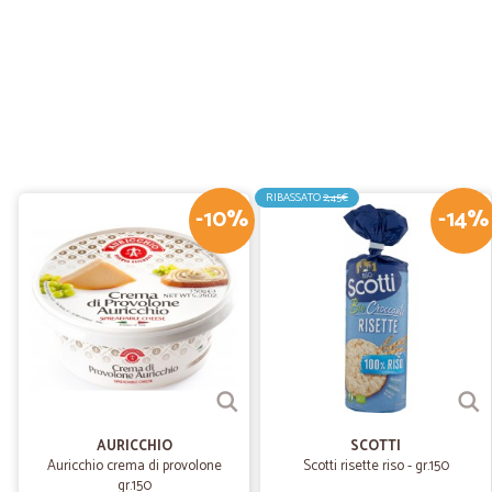
RIBASSATO
2,45€
-10%
-14%
AURICCHIO
SCOTTI
Auricchio crema di provolone
Scotti risette riso - gr.150
gr.150