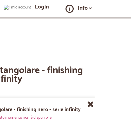
LogIn
Info
tangolare - finishing
nfinity
lare - finishing nero - serie infinity
sto momento non è disponibile