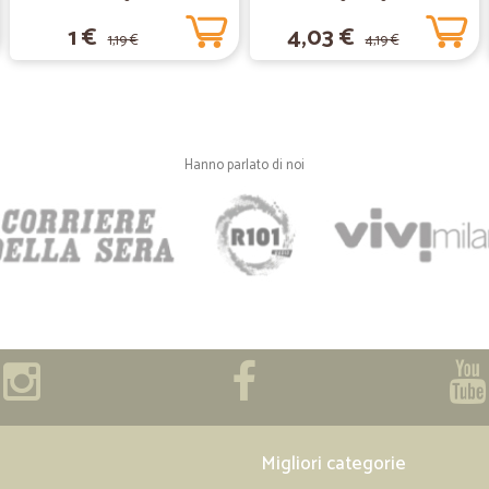
—
Mariangela 
1 €
4,03 €
1,19 €
4,19 €
Sono veramente contenta
Sono veramente contenta. Merce di
ottimo servizio. Consiglio sicuram
Hanno parlato di noi
—
Valerio M.
Tutto bene
È stata la prima di altre esperienz
—
Samanta V.
Ho fatto la spesa per la prim
Ho fatto la spesa per la prima vol
facendo la lista per la prossima sp
Migliori categorie
—
Giuseppe C