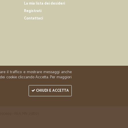
ha…
La mia lista dei desideri
Registrati
llertato il suo arrivo le merci ordinate erano integre e
la prossima
Contattaci
25/01/2019
na
zzare il traffico e mostrare messaggi anche
 dei cookie cliccando Accetta. Per maggiori
CHIUDI E ACCETTA
 1590669 - REA: MN 258721