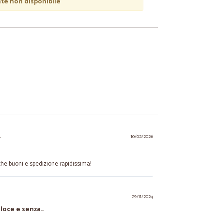
e non disponibile
.
10/02/2026
he buoni e spedizione rapidissima!
29/11/2024
eloce e senza…