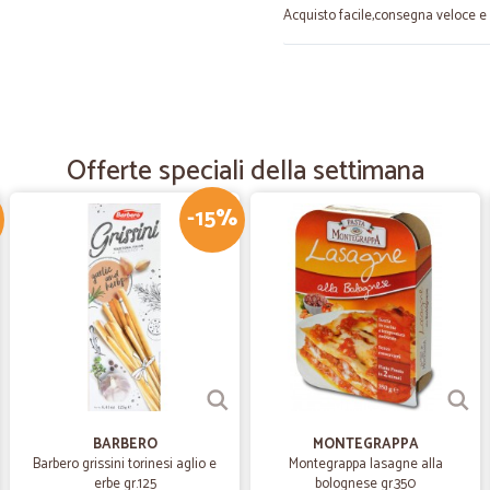
Acquisto facile,consegna veloce e 
—
Andrea S.
Acquisto valido
tempi rispettati, buon prodotto
Offerte speciali della settimana
-15%
—
Lamberto lo
Ottimi prodotti ed ottimo t
Ottimi prodotti ed ottimo trasporto
—
Simonetta 
Molto soddisfatta dei miei a
Molto soddisfatta dei miei acquisti
prodotti.
BARBERO
MONTEGRAPPA
Barbero grissini torinesi aglio e
Montegrappa lasagne alla
erbe gr.125
bolognese gr.350