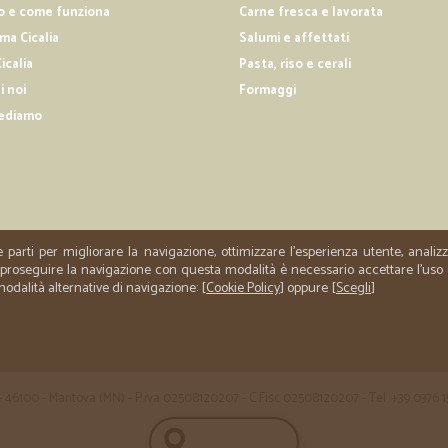
Onesti e corretti il vettore 
o e come funziona
Carne fresca e lavorata
a Cicalia
Salumi e affettati
Onesti e corretti il vettore ha prea
perfette. Ottimo servizio Grazie al
icalia
Pasta, riso e cerali
i noi
Formaggi
ediamo
—
Marco P.
Ampia scelta e velocità
Ampia scelta e velocità di conseg
e parti per migliorare la navigazione, ottimizzare l'esperienza utente, anali
er proseguire la navigazione con questa modalità è necessario accettare l'uso
 modalità alternative di navigazione: [
Cookie Policy
] oppure [
Scegli
]
 35 - 46100 - Mantova (MN) - P.iva 02508120207 - C.Fisc 02508120207 - Tel. +39 0376