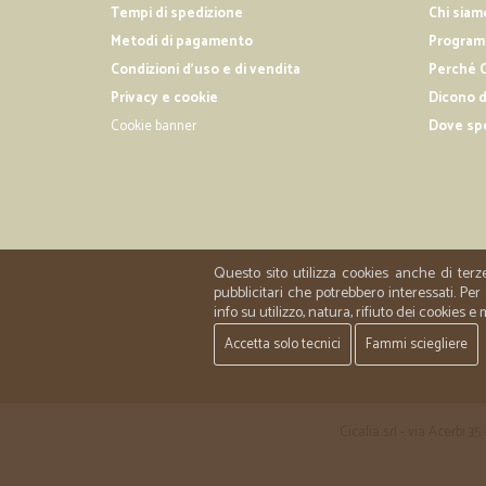
Tempi di spedizione
Chi siam
Metodi di pagamento
Programm
Condizioni d'uso e di vendita
Perché C
Privacy e cookie
Dicono d
Cookie banner
Dove sp
Questo sito utilizza cookies anche di terz
pubblicitari che potrebbero interessati. P
info su utilizzo, natura, rifiuto dei cookies e
Accetta solo tecnici
Fammi sciegliere
Cicalia srl - via Acerbi