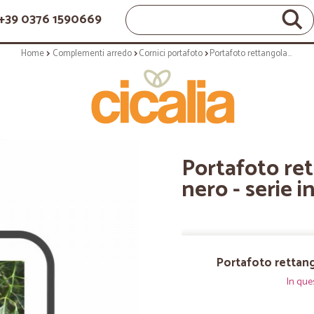
+39 0376 1590669
Home
Complementi arredo
Cornici portafoto
Portafoto rettangolare - finishing nero - serie infinity
Portafoto ret
nero - serie i
Portafoto rettango
In que