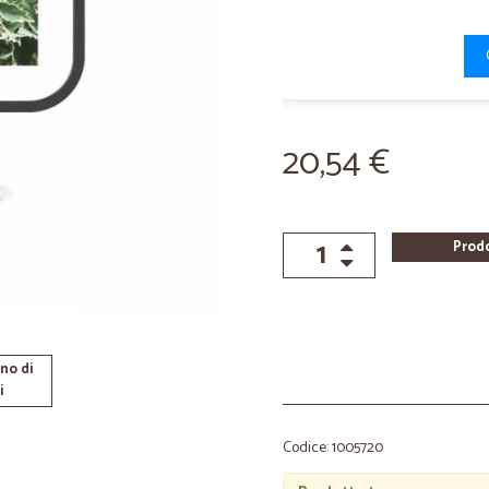
20,54 €
Prod
no di
i
Codice: 1005720