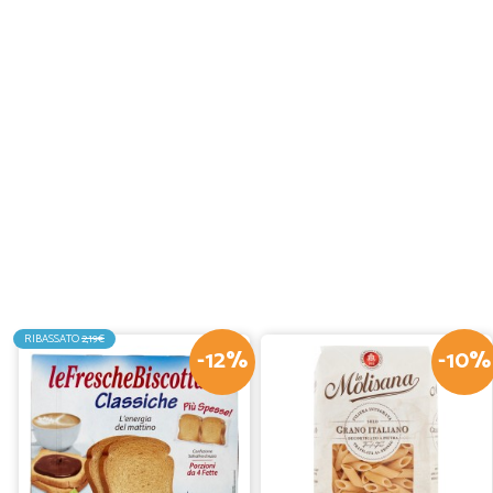
RIBASSATO
2,19€
-12%
-10%