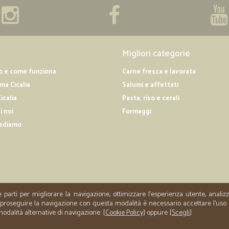
supermercato online
—
Luigina S.
Migliori categorie
ottimi venditori con merce o
ottimi venditori con merce ottima..li
o e come funziona
Carne fresca e lavorata
a Cicalia
Salumi e affettati
icalia
Pasta, riso e cerali
—
Vittoria C.
i noi
Formaggi
ho ricevuto rapidamente i p
ediamo
ho ricevuto rapidamente i prodotti 
e parti per migliorare la navigazione, ottimizzare l'esperienza utente, anali
er proseguire la navigazione con questa modalità è necessario accettare l'uso
 modalità alternative di navigazione: [
Cookie Policy
] oppure [
Scegli
]