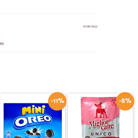
01/08/2022
tti
23/11/2021
-11%
-8%
27/07/2021
 modo scadente, prime scatole di biscotti buone, freschi