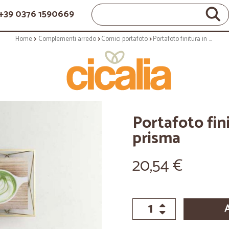
+39 0376 1590669
Home
Complementi arredo
Cornici portafoto
Portafoto finitura in oro 13x18 - linea prisma
Portafoto fini
prisma
20,54 €