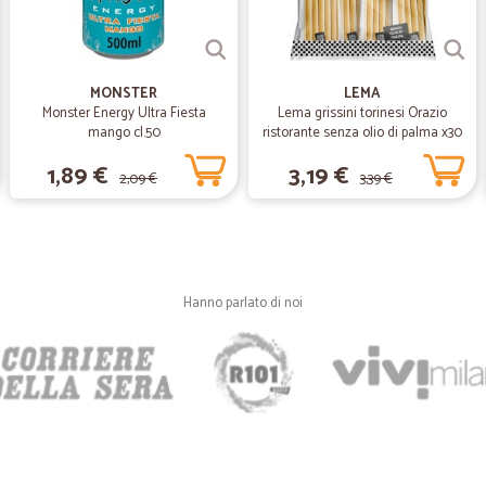
—
Demis D.
Rapidi e cordiali
Rapidi e cordiali
MONSTER
LEMA
Monster Energy Ultra Fiesta
Lema grissini torinesi Orazio
mango cl.50
ristorante senza olio di palma x30
—
Luciano G.
gr.450
1,89 €
3,19 €
Consegna puntuale
2,09 €
3,39 €
Consegna puntuale
—
Emanuela P
Hanno parlato di noi
Eccezionali è dir poco....
Eccezionali e
—
Arch. giovan
Ottimo servizio
Ottimo servizio. Puntualità e prec