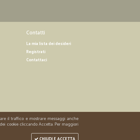
08/03/2019
Contatti
ttima..li…
 consiglio a tutti
La mia lista dei desideri
Registrati
Contattaci
11/02/2019
rodotti…
acquistati che ho trovato ben imballati
zzare il traffico e mostrare messaggi anche
 dei cookie cliccando Accetta. Per maggiori
CHIUDI E ACCETTA