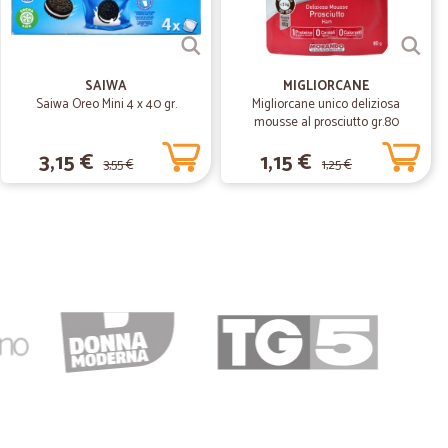
12/04/2020
SAIWA
MIGLIORCANE
Saiwa Oreo Mini 4 x 40 gr.
Migliorcane unico deliziosa
mousse al prosciutto gr.80
11/03/2020
3,15 €
1,15 €
3,55 €
1,25 €
.
12/11/2019
ni G.
27/07/2019
isione nella consegna dell'ordine. Un comodo