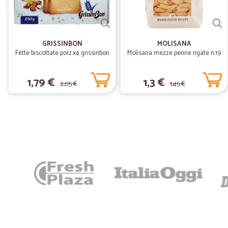
GRISSINBON
MOLISANA
Fette biscottate porz.x4 grissinbon
Molisana mezze penne rigate n.19
1,79 €
1,3 €
2,05 €
1,45 €