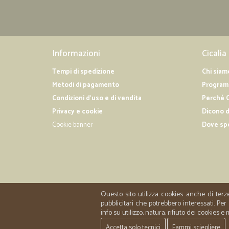
Informazioni
Cicalia
Tempi di spedizione
Chi siam
Metodi di pagamento
Programm
Condizioni d'uso e di vendita
Perché C
Privacy e cookie
Dicono d
Cookie banner
Dove sp
Questo sito utilizza cookies anche di terz
pubblicitari che potrebbero interessati. P
info su utilizzo, natura, rifiuto dei cookies e
Accetta solo tecnici
Fammi sciegliere