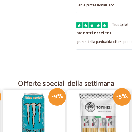
Seri e professionali. Top
—
Trustpilot
prodotti eccelenti
grazie della puntualità ottimi prodo
—
Gianluigi B.
Consigliato nulla da dire
Consigliato nulla da dire
Offerte speciali della settimana
-9%
-5%
—
Ugo B.
Arrivato il pacco
Arrivato il pacco , confezionato in