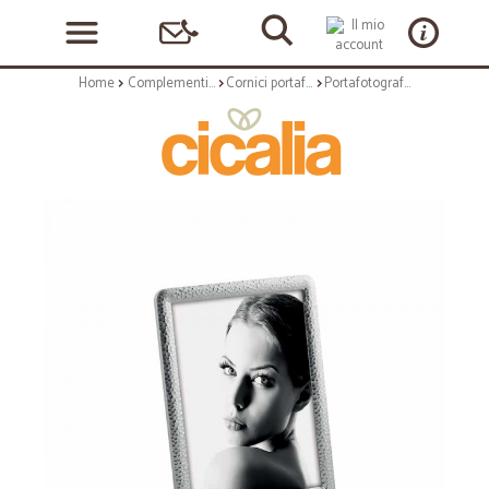
Home
Complementi arredo
Cornici portafoto
Portafotografie con cornice da 13x18 colore argento