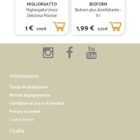
MIGLIORGATTO
BIOFORM
Migliorgatto Unico
Bioform plus disinfettante -
Deliziosa Mousse
—
Silvana beltrami c/o sp S.
lt.1
18/03/2019
Prosciutto 85 gr.
Molto precisi e veloci ...
1 €
1,99 €
1,09 €
2,25 €
Molto precisi e veloci .... sono soddisfatta
Informazioni
Tempi di spedizione
Metodi di pagamento
Condizioni d'uso e di vendita
Privacy e cookie
Cookie banner
Cicalia