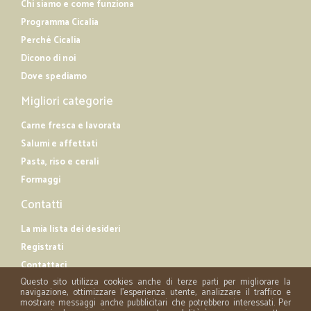
Chi siamo e come funziona
Programma Cicalia
Perché Cicalia
Dicono di noi
Dove spediamo
Migliori categorie
Carne fresca e lavorata
Salumi e affettati
Pasta, riso e cerali
Formaggi
Contatti
La mia lista dei desideri
Registrati
Contattaci
Questo sito utilizza cookies anche di terze parti per migliorare la
navigazione, ottimizzare l'esperienza utente, analizzare il traffico e
mostrare messaggi anche pubblicitari che potrebbero interessati. Per