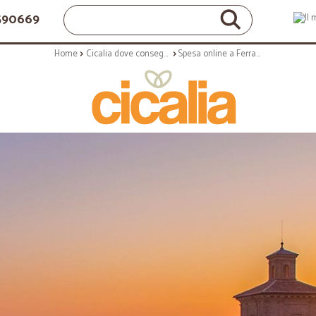
1590669
Home
Cicalia dove consegna: le città in cui ricevere la spesa a casa
Spesa online a Ferrara: scegli, ordina e ricevi a casa