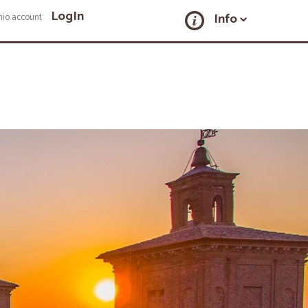
LogIn
Info