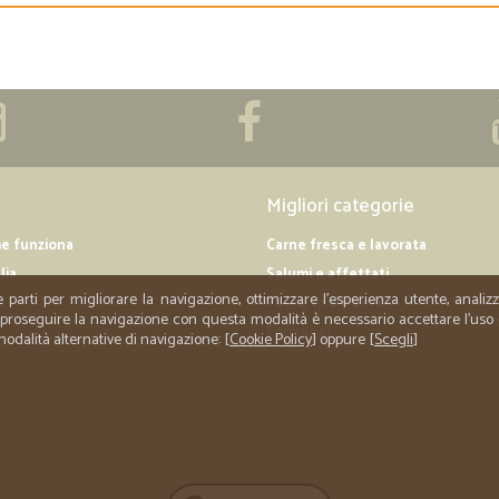
Migliori categorie
me funziona
Carne fresca e lavorata
lia
Salumi e affettati
e parti per migliorare la navigazione, ottimizzare l'esperienza utente, anali
Pasta, riso e cerali
er proseguire la navigazione con questa modalità è necessario accettare l'uso
Formaggi
 modalità alternative di navigazione: [
Cookie Policy
] oppure [
Scegli
]