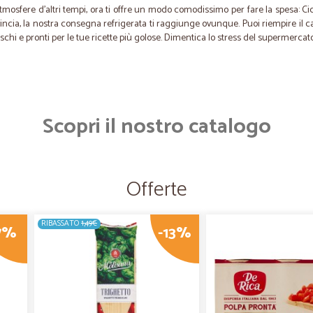
atmosfere d'altri tempi, ora ti offre un modo comodissimo per fare la spesa: Cica
rovincia, la nostra consegna refrigerata ti raggiunge ovunque. Puoi riempire il ca
hi e pronti per le tue ricette più golose. Dimentica lo stress del supermercato 
Scopri il nostro catalogo
Offerte
RIBASSATO
1,49€
7%
-13%