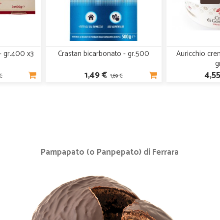
- gr.400 x3
Crastan bicarbonato - gr.500
Auricchio cre
g
1,49 €
4,5
 €
1,69 €
Pampapato (o Panpepato) di Ferrara