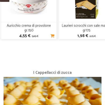
Auricchio crema di provolone
Laurieri scrocchi con sale m
gr.150
gr175
4,55 €
1,98 €
5,05 €
2,15 €
I Cappellacci di zucca