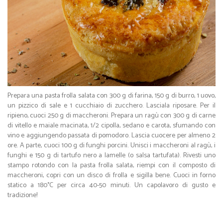
Prepara una pasta frolla salata con 300 g di farina, 150 g di burro, 1 uovo,
un pizzico di sale e 1 cucchiaio di zucchero. Lasciala riposare. Per il
ripieno, cuoci 250 g di maccheroni. Prepara un ragù con 300 g di carne
di vitello e maiale macinata, 1/2 cipolla, sedano e carota, sfumando con
vino e aggiungendo passata di pomodoro. Lascia cuocere per almeno 2
ore. A parte, cuoci 100 g di funghi porcini. Unisci i maccheroni al ragù, i
funghi e 150 g di tartufo nero a lamelle (o salsa tartufata). Rivesti uno
stampo rotondo con la pasta frolla salata, riempi con il composto di
maccheroni, copri con un disco di frolla e sigilla bene. Cuoci in forno
statico a 180°C per circa 40-50 minuti. Un capolavoro di gusto e
tradizione!