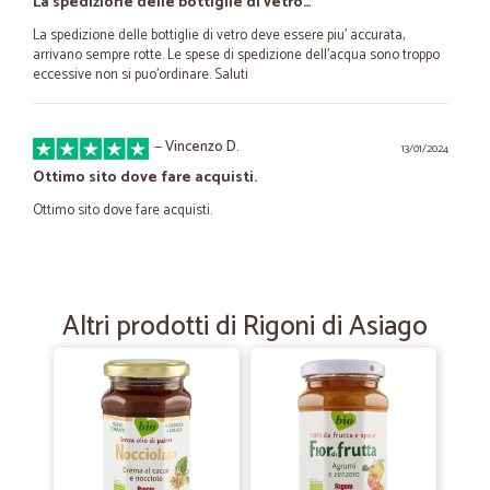
La spedizione delle bottiglie di vetro…
La spedizione delle bottiglie di vetro deve essere piu' accurata,
arrivano sempre rotte. Le spese di spedizione dell'acqua sono troppo
eccessive non si puo'ordinare. Saluti
—
Vincenzo D.
13/01/2024
Ottimo sito dove fare acquisti.
Ottimo sito dove fare acquisti.
—
Tiziana N.
20/12/2023
Consigliatissimo
Altri prodotti di Rigoni di Asiago
Rapidi ed efficienti
—
Carmelo D.
01/06/2021
Ciao sono molto soddisfatto della…
Ciao sono molto soddisfatto della puntualità è della cortesia I