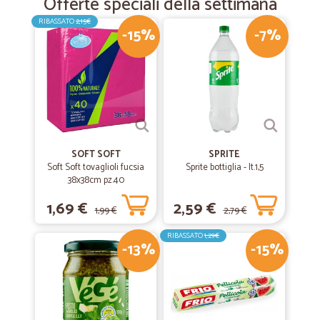
Offerte speciali della settimana
RIBASSATO
2,15€
-15%
-7%
SOFT SOFT
SPRITE
Soft Soft tovaglioli fucsia
Sprite bottiglia - lt.1,5
38x38cm pz.40
1,69 €
2,59 €
1,99 €
2,79 €
RIBASSATO
1,29€
-13%
-15%