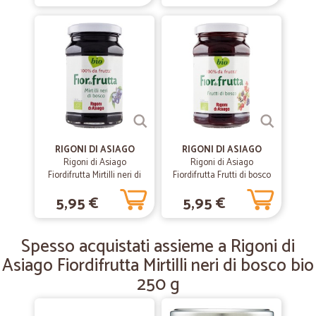
—
Nadia S.
13/12/2019
perfetti velocissimi e precisi!
perfetti velocissimi e precisi!
—
Sergio G.
01/06/2019
Molto precisi nella consegna e nei vari…
Molto precisi nella consegna e nei vari passaggi. Oltre l'ordine, forse
essendo il primo acquisto, c'era nel pacco anche un piccolo omaggio.
RIGONI DI ASIAGO
RIGONI DI ASIAGO
Cosa vuoi di più
Rigoni di Asiago
Rigoni di Asiago
Fiordifrutta Mirtilli neri di
Fiordifrutta Frutti di bosco
bosco bio 250 g
bio 250 g
5,95 €
5,95 €
—
.
04/12/2018
completamente soddisfatto merce davvero…
Spesso acquistati assieme a Rigoni di
completamente soddisfatto merce davvero ok consegna puntuale
Asiago Fiordifrutta Mirtilli neri di bosco bio
250 g