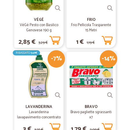
VÉGÉ
FRIO
VéGé Pesto con Basilico
Frio Pellicola Trasparente
Genovese 190 g
15 Metri
2,85 €
1 €
3,29 €
1,19 €
RIBASSATO
3,49€
-7%
-14%
LAVANDERINA
BRAVO
Lavanderina
Bravo pagliette sgrassanti
lavapavimento concentrato
x7
fiorito bio lt.1
3 €
1,79 €
3,25 €
2,09 €