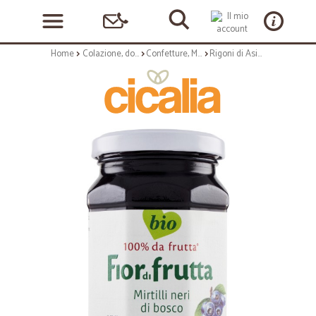
Home
Colazione, dolciumi e snack
Confetture, Miele e Nutella
Rigoni di Asiago Fiordifrutta Mirtilli neri di bosco bio 250 g