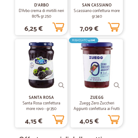
D'ARBO
SAN CASSIANO
D'Arbo crema di mirtilli neri
S.cassiano confettura more
80% gr.250
gr.340
6,25 €
7,09 €
RIBASSATO
4,29€
SANTA ROSA
ZUEGG
Santa Rosa confettura
Zuegg Zero Zuccheri
more rovo - gr.350
Aggiunti confettura ai Frutti
di Bosco 220 gr.
4,15 €
4,05 €