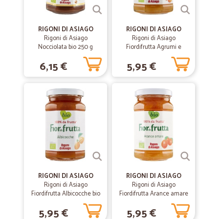
prodotti acquistati sono di qualità
RIGONI DI ASIAGO
RIGONI DI ASIAGO
—
Luca V.
Rigoni di Asiago
Rigoni di Asiago
03/06/2020
Nocciolata bio 250 g
Fiordifrutta Agrumi e
OTTIMO SEVIZIO
zenzero bio 260 g
6,15 €
5,95 €
OTTIMO SEVIZIO! TEMPISTICA RISPETTATA!
—
Silvia M.
09/04/2020
Ottimi prodotti e consegna a domicilio…
Ottimi prodotti e consegna a domicilio top
—
Marco F.
05/02/2020
velocità
RIGONI DI ASIAGO
RIGONI DI ASIAGO
Rigoni di Asiago
Rigoni di Asiago
velocità di consegna ed esattamente quanto dichiarato
Fiordifrutta Albicocche bio
Fiordifrutta Arance amare
250 g
bio 260 g
5,95 €
5,95 €