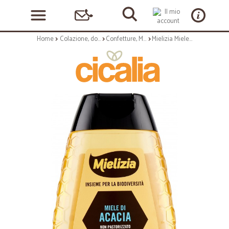
Home
Colazione, dolciumi e snack
Confetture, Miele e Nutella
Mielizia Miele di Acacia con dosatore gr.250