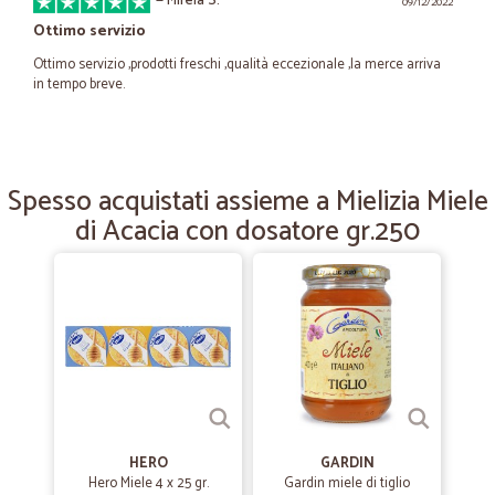
—
Mirela S.
09/12/2022
Ottimo servizio
Ottimo servizio ,prodotti freschi ,qualità eccezionale ,la merce arriva
in tempo breve.
—
Carmela F.
04/03/2022
Aspettative soddisfatte
Spesso acquistati assieme a Mielizia Miele
di Acacia con dosatore gr.250
Arrivato tutto freschissimo, nei tempi previsti. La qualità davvero
buona.
—
Michaela B.
29/08/2021
Mi sono trovata benissimo
Mi sono trovata benissimo, consegna super veloce,prodotti imballati
perfettamente. Consiglio a tutti! Sicuramente la mia spesa farò
sempre con Cicalia.
HERO
GARDIN
Hero Miele 4 x 25 gr.
Gardin miele di tiglio
—
Rita B.
02/02/2021