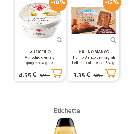
-10%
-12%
AURICCHIO
MULINO BIANCO
Auricchio crema di
Mulino Bianco Le Integrali
gorgonzola gr.150
Fette Biscottate x72 630 gr.
4,55 €
3,35 €
5,05 €
3,85 €
Etichette