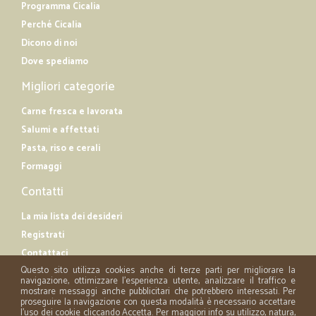
Programma Cicalia
Perché Cicalia
Dicono di noi
Dove spediamo
Migliori categorie
Carne fresca e lavorata
Salumi e affettati
Pasta, riso e cerali
Formaggi
Contatti
La mia lista dei desideri
Registrati
Contattaci
Questo sito utilizza cookies anche di terze parti per migliorare la
navigazione, ottimizzare l'esperienza utente, analizzare il traffico e
mostrare messaggi anche pubblicitari che potrebbero interessati. Per
proseguire la navigazione con questa modalità è necessario accettare
l'uso dei cookie cliccando Accetta. Per maggiori info su utilizzo, natura,