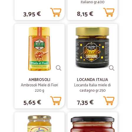
italiano gr.400
Tutto ok
3,95 €
8,15 €
Ottimi prodotti, imballi adatti, merce sempre fresca, puntualità nella
consegna. Ho fatto spesa parecchie volte e sono sempre stata
soddisfatta.
—
Niccolò C.
26/10/2020
veloce e puntuale
veloce e puntuale
AMBROSOLI
LOCANDA ITALIA
—
Francesca R.
17/07/2020
Ambrosoli Miele di Fiori
Locanda Italia miele di
molto buono
220 g
castagno gr.250
Prezzo buono e tempi di consegna veloci
5,65 €
7,35 €
—
Giovanni M.
11/06/2020
Grande vatità di scelta