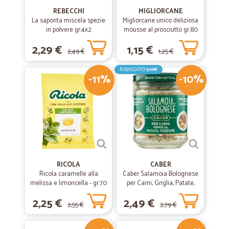
REBECCHI
MIGLIORCANE
La saporita miscela spezie
Migliorcane unico deliziosa
in polvere gr.4x2
mousse al prosciutto gr.80
2,29 €
1,15 €
2,49 €
1,25 €
RIBASSATO
3,69€
-11%
-10%
RICOLA
CABER
Ricola caramelle alla
Caber Salamoia Bolognese
melissa e limoncella - gr.70
per Carni, Griglia, Patate,
Verdure 200 gr.
2,25 €
2,49 €
2,55 €
2,79 €