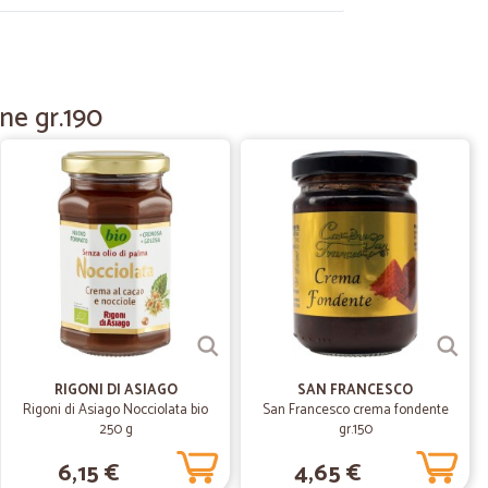
08/12/2021
ne gr.190
nelle consegne
18/08/2020
issimi nel…
el offrire omaggi prova di alcuni prodotti grazie ordinerò
09/12/2019
RIGONI DI ASIAGO
SAN FRANCESCO
te e imballo perfetto
Rigoni di Asiago Nocciolata bio
San Francesco crema fondente
250 g
gr.150
6,15 €
4,65 €
25/09/2019