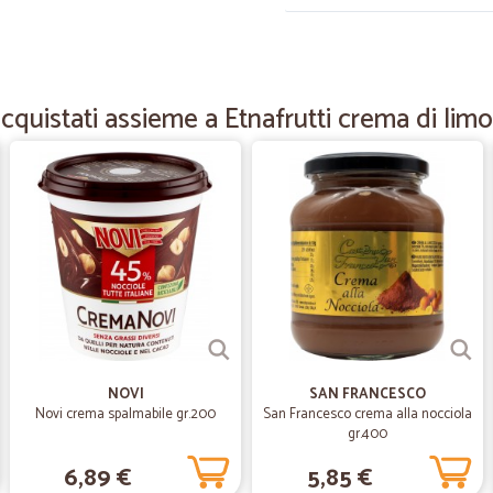
—
Lino M.
Merce di ottima qualità
cquistati assieme a Etnafrutti crema di limo
Merce di ottima qualità, puntuali 
—
Cristina O.
Consegna tempestiva gentil
Consegna tempestiva gentilissimi n
ancora
—
Lorenzo M.
Tutto ok, consigliata
NOVI
SAN FRANCESCO
Tutto ok, merce arrivata rapidamen
Novi crema spalmabile gr.200
San Francesco crema alla nocciola
gr.400
6,89 €
5,85 €
—
Antonio C.