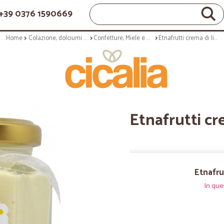
+39 0376 1590669
Home
Colazione, dolciumi e snack
Confetture, Miele e Nutella
Etnafrutti crema di limone gr.190
Etnafrutti cr
Etnafru
In que