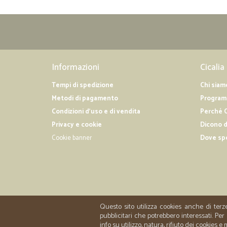
Informazioni
Cicalia
Tempi di spedizione
Chi siam
Metodi di pagamento
Programm
Condizioni d'uso e di vendita
Perché C
Privacy e cookie
Dicono d
Cookie banner
Dove sp
Questo sito utilizza cookies anche di terz
pubblicitari che potrebbero interessati. P
info su utilizzo, natura, rifiuto dei cookies e