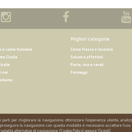
Migliori categorie
o e come funziona
Carne fresca e lavorata
a Cicalia
Salumi e affettati
icalia
Pasta, riso e cerali
i noi
Formaggi
ediamo
e parti per migliorare la navigazione, ottimizzare l'esperienza utente, anali
er proseguire la navigazione con questa modalità è necessario accettare l'uso
 modalità alternative di navigazione: [
Cookie Policy
] oppure [
Scegli
]