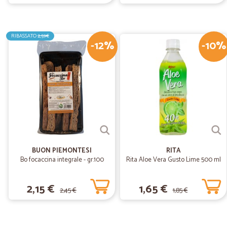
RIBASSATO
2,59€
-12%
-10%
BUON PIEMONTESI
RITA
Bo focaccina integrale - gr.100
Rita Aloe Vera Gusto Lime 500 ml
2,15 €
1,65 €
2,45 €
1,85 €