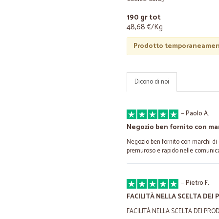
190 gr tot
48,68 €/Kg
Prodotto temporaneament
Dicono di noi
—
Paolo A.
Negozio ben fornito con mar
Negozio ben fornito con marchi di q
premuroso e rapido nelle comunica
—
Pietro F.
FACILITÀ NELLA SCELTA DEI
FACILITÀ NELLA SCELTA DEI PRO