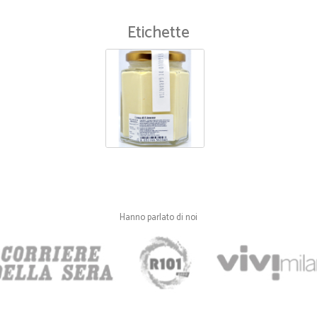
Etichette
—
Paolo C.
tutto ottimo spedizione cel
tutto ottimo spedizione celerità 
onde evitare spedizioni parziali
accreditati.
Hanno parlato di noi