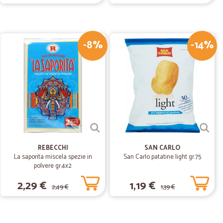
-8%
-14%
03/09/2019
ne come da…
 da ordine
02/08/2019
a scorsa…
REBECCHI
SAN CARLO
a settimana! Velocissimi e professionali! Grazie!
La saporita miscela spezie in
San Carlo patatine light gr.75
polvere gr.4x2
2,29 €
1,19 €
18/06/2019
2,49 €
1,39 €
imi prezzi
zzi