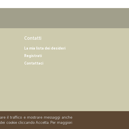
Contatti
La mia lista dei desideri
Registrati
Contattaci
zzare il traffico e mostrare messaggi anche
 dei cookie cliccando Accetta. Per maggiori