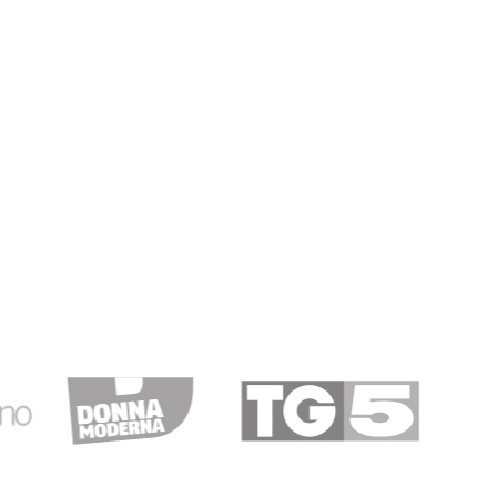
05/12/2018
erità…
qualità manca solo una buon magazzino in tempo reale
 causa la mancanza prodotti che comuque vengono