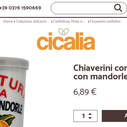
+39 0376 1590669
Home
Colazione, dolciumi e snack
Confetture, Miele e Nutella
Chiaverini confettura extra di fichi con mandorle gr.400
Chiaverini con
con mandorle
6,89 €