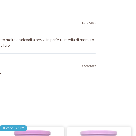
19/04/2025
ro molto gradevoli a prezzi in perfetta media di mercato.
a loro.
05/10/2022
e
18/02/2021
 riordinero'
RIBASSATO
6,39€