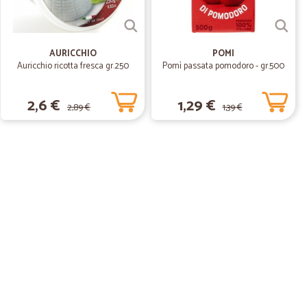
tuale…
mplimenti cicalia
AURICCHIO
POMI
Auricchio ricotta fresca gr.250
Pomì passata pomodoro - gr.500
2,6 €
1,29 €
2,89 €
1,39 €