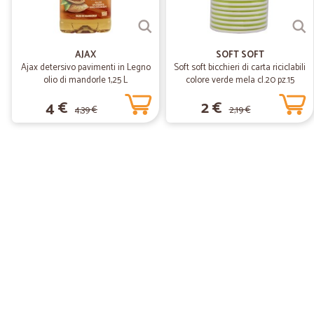
AJAX
SOFT SOFT
Ajax detersivo pavimenti in Legno
Soft soft bicchieri di carta riciclabili
olio di mandorle 1,25 L
colore verde mela cl.20 pz.15
4 €
2 €
4,39 €
2,19 €