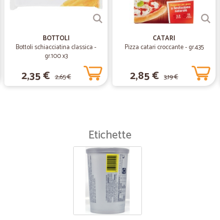
Tutto perfetto arrivato pun
Tutto perfetto arrivato puntuale co
BOTTOLI
CATARI
Bottoli schiacciatina classica -
Pizza catari croccante - gr.435
gr.100 x3
2,35 €
2,85 €
2,65 €
3,19 €
Etichette