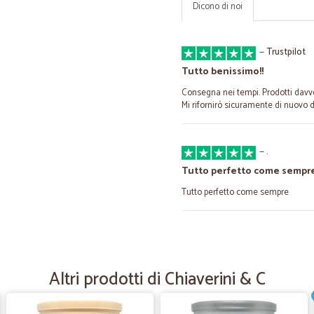
Dicono di noi
—
Trustpilot
Tutto benissimo!!
Consegna nei tempi. Prodotti davve
Mi riforniró sicuramente di nuovo d
—
.
Tutto perfetto come sempr
Tutto perfetto come sempre
—
Donato G.
Ottimo
Altri prodotti di Chiaverini & C
Tutto perfetto e veloci sicuramente