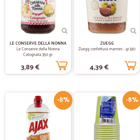
LE CONSERVE DELLA NONNA
ZUEGG
Le Conserve della Nonna
Zuegg confettura marroni - gr.330
Cotognata 350 gr.
3,89 €
4,39 €
-8%
-8%