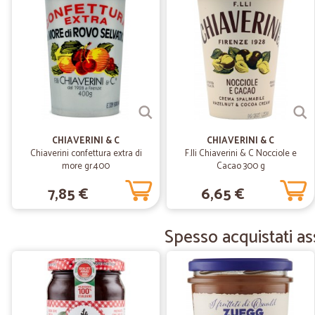
CHIAVERINI & C
CHIAVERINI & C
Chiaverini confettura extra di
F.lli Chiaverini & C Nocciole e
more gr.400
Cacao 300 g
7,85 €
6,65 €
Spesso acquistati as