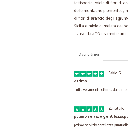
fattispecie, miele di fiori di a
delle montagne piemontesi, mie
di fiori di arancio degli agrume
Sicilia e miele di melata dei b
1 vaso da 400 grammi e un d
Dicono di noi
—
Fabio G.
ottimo
Tutto veramente ottimo, dalla me
—
Zanetti F.
pttimo servizio,gentilezza,p
pttimo servizio,gentilezza,puntualit