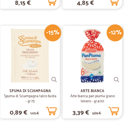
8,15 €
4,85 €
ni di biscotti frantumati sarebbe stato tutto perfetto.
-15%
-12%
05/06/2020
segnati in tempi rapidissimi. Consigliatissimo.
26/02/2020
pi concordati
cordati
SPUMA DI SCIAMPAGNA
ARTE BIANCA
Spuma di Sciampagna talco busta
Arte bianca pan piuma grano
- gr.75
tenero - gr.400
14/01/2019
0,89 €
3,39 €
tione
1,05 €
3,89 €
pedizione ordine. Il supporto al cliente è ottimo. Merce