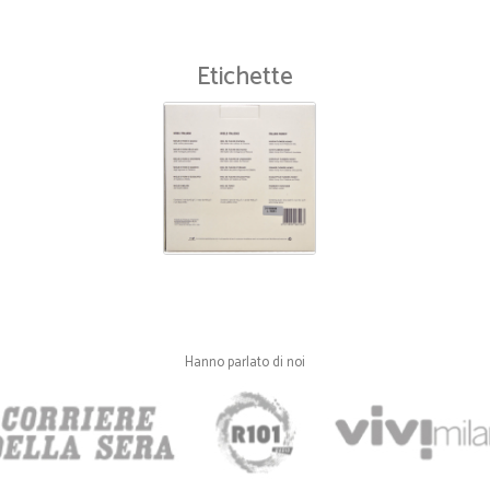
Etichette
—
Edoardo M.
eccezionale puntualita'
eccezionale puntualita'
Hanno parlato di noi