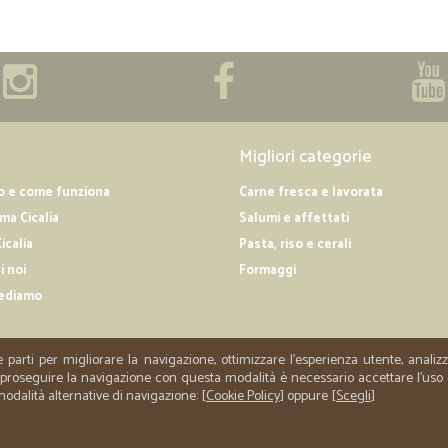
Migliori categorie
o e come funziona
Carne fresca e lavorata
a Cicalia
Salumi e affettati
icalia
Pasta, riso e cerali
i noi
Formaggi
ediamo
e parti per migliorare la navigazione, ottimizzare l'esperienza utente, anali
er proseguire la navigazione con questa modalità è necessario accettare l'uso
 modalità alternative di navigazione: [
Cookie Policy
] oppure [
Scegli
]