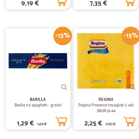
9,19 €
7,35 €
-13%
-15%
BARILLA
REGINA
Barilla n.5 spaghetti - gr.500
Regina Provence tovaglioli 2 veli
38x38 pz.44
1,29 €
2,25 €
1,49 €
2,65 €