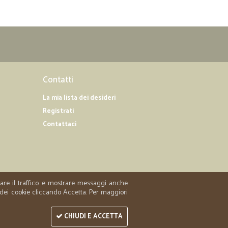
Contatti
La mia lista dei desideri
Registrati
Contattaci
zzare il traffico e mostrare messaggi anche
 dei cookie cliccando Accetta. Per maggiori
CHIUDI E ACCETTA