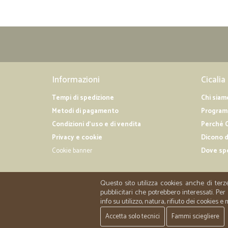
Informazioni
Cicalia
Tempi di spedizione
Chi siam
Metodi di pagamento
Programm
Condizioni d'uso e di vendita
Perché C
Privacy e cookie
Dicono d
Cookie banner
Dove sp
Questo sito utilizza cookies anche di terz
pubblicitari che potrebbero interessati. P
info su utilizzo, natura, rifiuto dei cookies e
Accetta solo tecnici
Fammi sciegliere