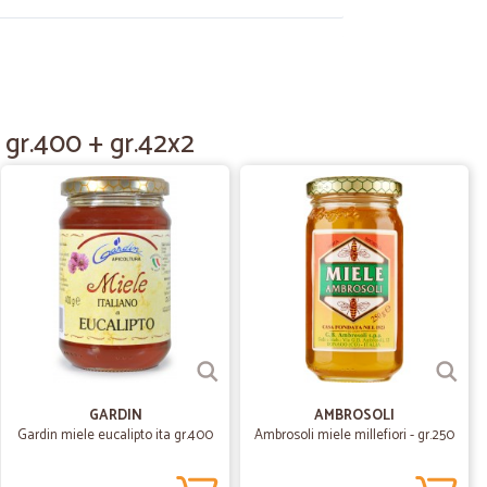
30/10/2020
ntro immediato, consegna rapida. Ottimo!
 gr.400 + gr.42x2
18/06/2020
i
tti freschi e spedizione veloce
.
12/06/2020
en confezionato. Anche il corriere è super simpatico!
GARDIN
AMBROSOLI
Gardin miele eucalipto ita gr.400
Ambrosoli miele millefiori - gr.250
01/06/2020