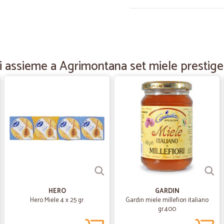
—
Nadia B.
Ottimo servizio!
Sito semplice da utilizzare, risco
i assieme a Agrimontana set miele prestige
—
Carla I.
Molto professionali e gentil
Molto professionali e gentili, prodo
—
Francesca F
Eccezionale
Eccezionale, tutto freschissimo e b
HERO
GARDIN
Hero Miele 4 x 25 gr.
Gardin miele millefiori italiano
gr.400
—
Sandro M.