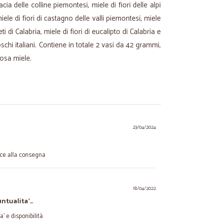
cacia delle colline piemontesi, miele di fiori delle alpi
le di fiori di castagno delle valli piemontesi, miele
ti di Calabria, miele di fiori di eucalipto di Calabria e
oschi italiani. Contiene in totale 2 vasi da 42 grammi,
osa miele.
23/04/2024
rce alla consegna
18/04/2022
untualita'…
a' e disponibilità