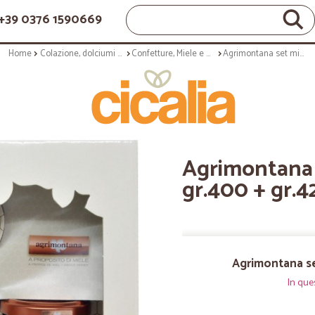
+39 0376 1590669
Home
Colazione, dolciumi e snack
Confetture, Miele e Nutella
Agrimontana set miele prestige gr.400 + gr.42x2
Agrimontana 
gr.400 + gr.4
Agrimontana se
In que