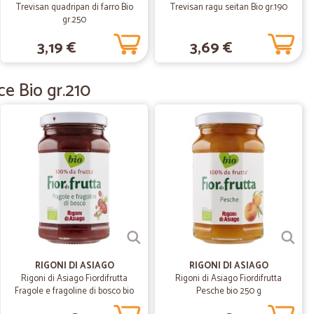
Trevisan quadripan di farro Bio
Trevisan ragu seitan Bio gr.190
ausa covid e non sapevo come procurarmi la spesa. Mi
gr.250
 un colpo di fulmine. C'è tutto ciò di cui si può avere
3,19 €
3,69 €
ienza. La spesa viene consegnata velocemente e molto ben
refrigerati. Gentilissimi i corrieri e l'assistenza clienti.
te salvata
ce Bio gr.210
.
29/12/2020
li ben…
nfezionati per conservare la loro integrità. Bravi!
20/12/2020
mi all’ordine
RIGONI DI ASIAGO
RIGONI DI ASIAGO
Rigoni di Asiago Fiordifrutta
Rigoni di Asiago Fiordifrutta
Fragole e fragoline di bosco bio
Pesche bio 250 g
20/04/2020
250 g