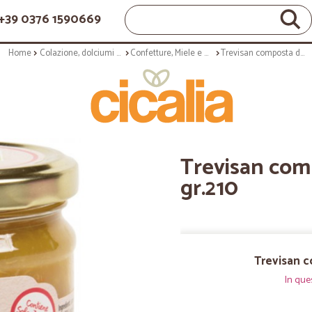
+39 0376 1590669
Home
Colazione, dolciumi e snack
Confetture, Miele e Nutella
Trevisan composta di arance Bio gr.210
Trevisan com
gr.210
Trevisan c
In que