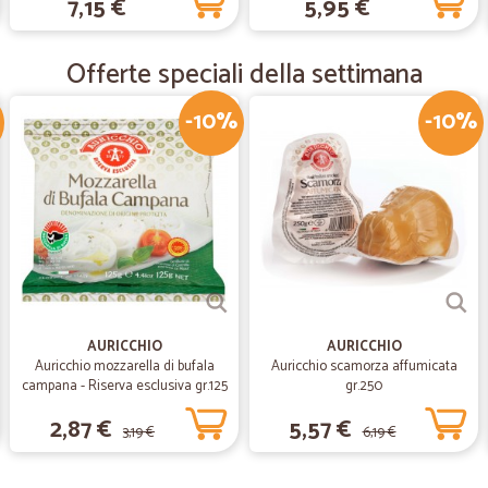
7,15 €
5,95 €
Ottima puntualità nei tempi di con
pecca alcuni prodotti sono fuori pr
Offerte speciali della settimana
-10%
-10%
—
Paolo B.
Prodotti convenienti e con
Prodotti convenienti e consegna m
—
Cristina P.
Puntualità e ottimo servizio
Puntualità e ottimo servizio
AURICCHIO
AURICCHIO
Auricchio mozzarella di bufala
Auricchio scamorza affumicata
campana - Riserva esclusiva gr.125
gr.250
2,87 €
5,57 €
3,19 €
6,19 €