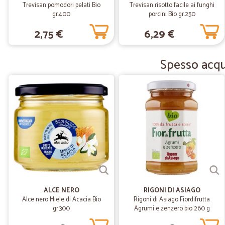
Trevisan pomodori pelati Bio
Trevisan risotto facile ai funghi
gr.400
porcini Bio gr.250
2,75 €
6,29 €
Spesso acqui
ALCE NERO
RIGONI DI ASIAGO
Alce nero Miele di Acacia Bio
Rigoni di Asiago Fiordifrutta
gr.300
Agrumi e zenzero bio 260 g