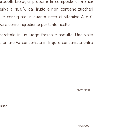
 prodotti biologici propone la composta di arance
riva al 100% dal frutto e non contiene zuccheri
 e consigliato in quanto ricco di vitamine A e C.
zare come ingrediente per tante ricette.
 barattolo in un luogo fresco e asciutta. Una volta
ce amare va conservata in frigo e consumata entro
18/03/2025
urato
16/08/2023