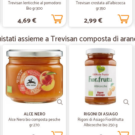
Trevisan lenticchie al pomodoro
Trevisan crostata all'albicocca
Mi sono ritrovata in quarantena c
Bio gr.300
gr.350
sono imbattuta in Cicalia ed è stato
4,69 €
2,99 €
bisogno, scelta, qualità e conven
imballata, inoltre viaggia su furgoni 
Grazie davvero di esistere, mi ave
stati assieme a Trevisan composta di aran
—
Francesca A
Consegna puntuale e artico
Consegna puntuale e articoli ben co
—
Flavia P.
Consegna puntuale
Consegna puntuale, prodotti confor
ALCE NERO
RIGONI DI ASIAGO
Alce Nero bio composta pesche
Rigoni di Asiago Fiordifrutta
—
Mauro C.
gr.270
Albicocche bio 250 g
Quasi tutto bene..