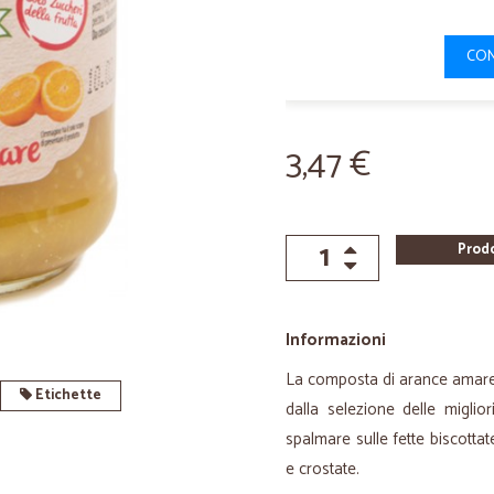
CON
3,47 €
Prod
Informazioni
La composta di arance amare
Etichette
dalla selezione delle miglio
spalmare sulle fette biscotta
e crostate.