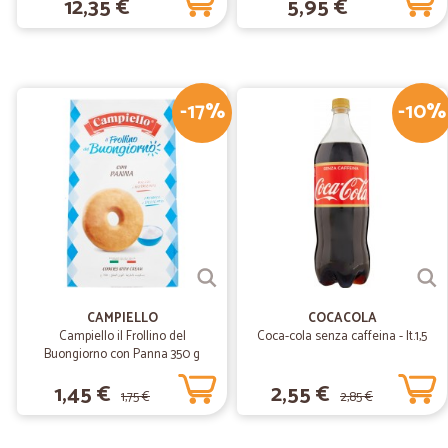
12,35 €
5,95 €
-17%
-10%
CAMPIELLO
COCACOLA
Campiello il Frollino del
Coca-cola senza caffeina - lt.1,5
Buongiorno con Panna 350 g
1,45 €
2,55 €
1,75 €
2,85 €