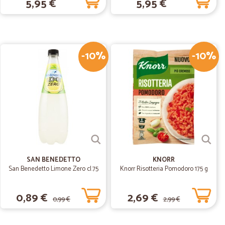
5,95 €
5,95 €
segna...frutta e verdura buona e di grande qualità unica
ezzo
-10%
-10%
22/11/2019
segna molto…
olto rapida
23/06/2019
SAN BENEDETTO
KNORR
San Benedetto Limone Zero cl.75
Knorr Risotteria Pomodoro 175 g
0,89 €
2,69 €
0,99 €
2,99 €