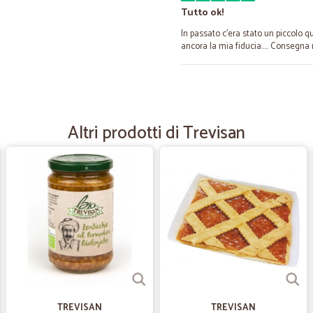
Tutto ok!
In passato c’era stato un piccolo qu
ancora la mia fiducia….. Consegna r
—
Silvia M.
Prodotti di ottima qualita' e
Altri prodotti di Trevisan
Prodotti di ottima qualita' e conseg
viene preavvisata. Molto gentile e 
attesa. Complimenti e sicuramente, 
—
Tiziana P.
Ottimobservizio
Ottimobservizio, veloce e puntuale
—
Trustpilot
TREVISAN
TREVISAN
La spesa a casa comoda, di 