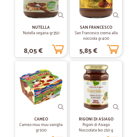
NUTELLA
SAN FRANCESCO
Nutella vegana gr.350
San Francesco crema alla
nocciola gr.400
8,05 €
5,85 €
CAMEO
RIGONI DI ASIAGO
Cameo muu muu vaniglia
Rigoni di Asiago
gr.500
Nocciolata bio 250 g