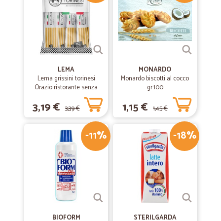
LEMA
MONARDO
Lema grissini torinesi
Monardo biscotti al cocco
Orazio ristorante senza
gr.100
olio di palma x30 gr.450
3,19 €
1,15 €
3,39 €
1,45 €
-11%
-18%
BIOFORM
STERILGARDA