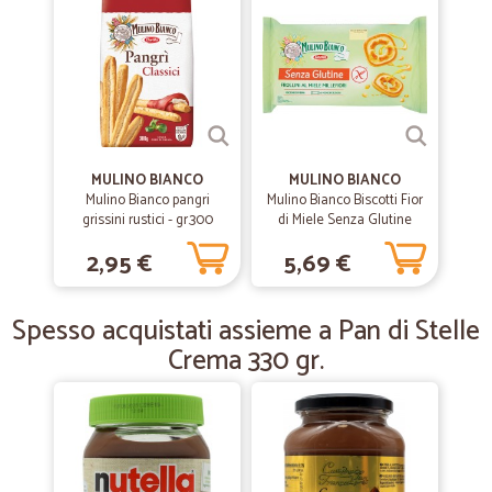
Consegna veloce e chiusa molto bene…
Consegna veloce e chiusa molto bene (c'era parecchio vetro)
—
Claudia P.
09/07/2019
Ottime supermercato on-line.Lo…
MULINO BIANCO
MULINO BIANCO
Ottime supermercato on-line.Lo consiglio.
Mulino Bianco pangri
Mulino Bianco Biscotti Fior
grissini rustici - gr.300
di Miele Senza Glutine
Frollini al Miele 250 gr.
2,95 €
5,69 €
—
Francesco F.
24/04/2019
Ottimo venditore e accuratezza nel…
Spesso acquistati assieme a Pan di Stelle
Ottimo venditore e accuratezza nel presentare i prodotti...
Crema 330 gr.