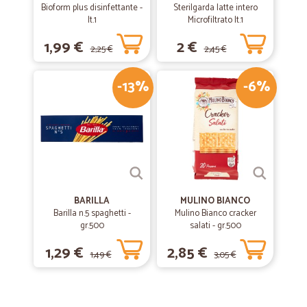
Bioform plus disinfettante -
Sterilgarda latte intero
lt.1
Microfiltrato lt.1
1,99 €
2 €
2,25 €
2,45 €
-13%
-6%
BARILLA
MULINO BIANCO
Barilla n.5 spaghetti -
Mulino Bianco cracker
gr.500
salati - gr.500
1,29 €
2,85 €
1,49 €
3,05 €