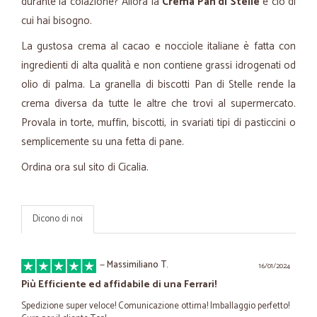
durante la colazione? Allora la
Crema Pan di Stelle
è ciò di
cui hai bisogno.
La gustosa crema al cacao e nocciole italiane è fatta con
ingredienti di alta qualità e non contiene grassi idrogenati od
olio di palma. La granella di biscotti Pan di Stelle rende la
crema diversa da tutte le altre che trovi al supermercato.
Provala in torte, muffin, biscotti, in svariati tipi di pasticcini o
semplicemente su una fetta di pane.
Ordina ora sul sito di Cicalia.
Dicono di noi
—
Massimiliano T.
16/01/2024
Più Efficiente ed affidabile di una Ferrari!
Spedizione super veloce! Comunicazione ottima! Imballaggio perfetto!