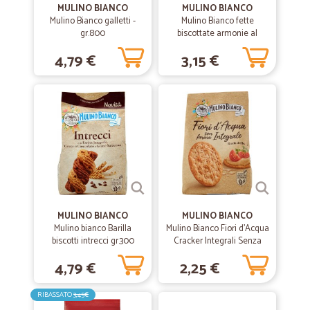
MULINO BIANCO
MULINO BIANCO
Mulino Bianco galletti -
Mulino Bianco fette
gr.800
biscottate armonie al
—
Claudio D.
malto x32
13/02/2020
4,79 €
3,15 €
Ottimo
Decisamente affidabile e rapido. Lo Consiglio a tutti.
—
Patrizio S.
01/10/2019
puntuali e precisi
puntuali e precisi
MULINO BIANCO
—
Massimiliano G.
MULINO BIANCO
02/09/2019
Mulino bianco Barilla
Mulino Bianco Fiori d'Acqua
Ottimo servizio.
biscotti intrecci gr.300
Cracker Integrali Senza
Lievito Ricchi di Fibre 250g
Ottimo servizio.
4,79 €
2,25 €
RIBASSATO
3,45€
—
Izabela S.
08/08/2019