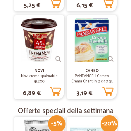
5,25 €
6,15 €
NOVI
CAMEO
Novi crema spalmabile
PANEANGELI Cameo
gr.200
Crema Chantilly 2 x 40 gr.
6,89 €
3,19 €
Offerte speciali della settimana
-5%
-20%