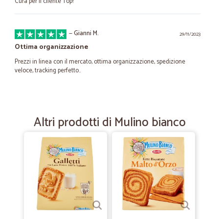
Cura per il cliente Top!
—
Gianni M.
29/11/2023
Ottima organizzazione
Prezzi in linea con il mercato, ottima organizzazione, spedizione
veloce, tracking perfetto..
—
Roberto B.
01/09/2021
SUPER RAPIDI
Altri prodotti di Mulino bianco
Sito facile da utilizzare e consegna super rapida..Consiglio
sicuramente
—
Daniela B.
01/06/2020
Consegna puntuale
Consegna puntuale. Unico neo: avevo ordinato cinque ricariche spray
di deodorante per ambienti e mi sono arrivate di cinque profumazioni
diverse (senza possibilità di scelta al momento dell’ordine)