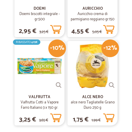
DOEMI
AURICCHIO
Doemi biscotti integrale -
Auricchio crema di
gr.500
parmigiano reggiano gr.150
2,95 €
4,55 €
3,25 €
5,05 €
RIBASSATO
4,15€
-10%
-12%
VALFRUTTA
ALCE NERO
Valfrutta Cotti a Vapore
alce nero Tagliatelle Grano
Farro Italiano 3 x 150 gr.
Duro 250 g
3,25 €
1,75 €
3,65 €
1,99 €