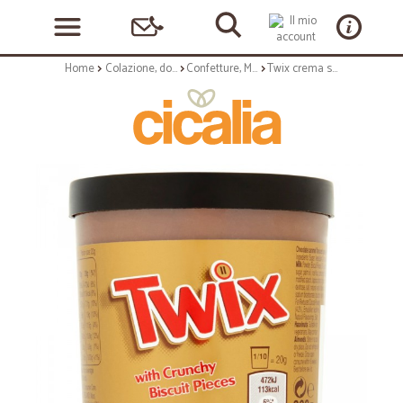
Home
Colazione, dolciumi e snack
Confetture, Miele e Nutella
Twix crema spalmabile bicchiere gr.200