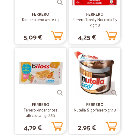
FERRERO
FERRERO
—
Antonella M.
Kinder bueno white x 3
Ferrero Tronky Nocciola T5
18/12/2020
x gr.18
Ottimo servizio
5,09 €
4,25 €
Ottimo servizio
—
Gianpiero P.
20/08/2020
Prodotti di qualità a buon prezzo.
Prodotti di qualità a buon prezzo.
—
Claudia M.
16/06/2020
Servizio puntuale
FERRERO
FERRERO
Ferrero kinder brioss
Nutella & go ferrero gr.48
Servizio puntuale
albicocca - gr.280
4,79 €
2,95 €
—
Marinella C.
08/02/2020