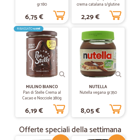
gr.180
crema catalana s/glutine
gr.97
6,75 €
2,29 €
RIBASSATO
6,25€
MULINO BIANCO
NUTELLA
Pan di Stelle Crema al
Nutella vegana gr.350
Cacao e Nocciole 380g
6,19 €
8,05 €
Offerte speciali della settimana