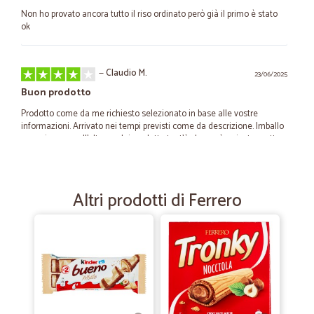
Non ho provato ancora tutto il riso ordinato però già il primo è stato
ok
—
Claudio M.
23/06/2025
Buon prodotto
Prodotto come da me richiesto selezionato in base alle vostre
informazioni. Arrivato nei tempi previsti come da descrizione. Imballo
precario e non all’altezza dei prodotto tant’è che ne è arrivato 1 rotto.
—
Fulvio E.
27/03/2022
Altri prodotti di Ferrero
Tutto bene
Tutto bene, consegna puntuale e merce come da ordine
—
Antonio T.
08/07/2021
Buona scelta di prodotti
Buona scelta di prodotti, spedizioni rapidissime. Consigliato