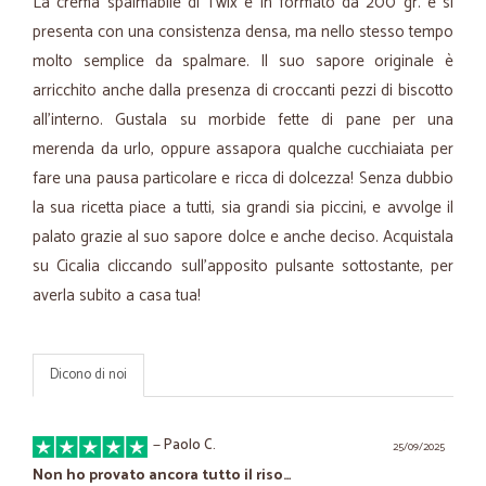
La crema spalmabile di Twix è in formato da 200 gr. e si
presenta con una consistenza densa, ma nello stesso tempo
molto semplice da spalmare. Il suo sapore originale è
arricchito anche dalla presenza di croccanti pezzi di biscotto
all’interno. Gustala su morbide fette di pane per una
merenda da urlo, oppure assapora qualche cucchiaiata per
fare una pausa particolare e ricca di dolcezza! Senza dubbio
la sua ricetta piace a tutti, sia grandi sia piccini, e avvolge il
palato grazie al suo sapore dolce e anche deciso. Acquistala
su Cicalia cliccando sull’apposito pulsante sottostante, per
averla subito a casa tua!
Dicono di noi
—
Paolo C.
25/09/2025
Non ho provato ancora tutto il riso…