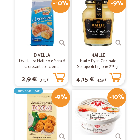
-10%
-9%
DIVELLA
MAILLE
Divella fra Mattino e Sera 6
Maille Dÿon Originale
Croissant con crema
Senape di Digione 215 gr.
pasticcera 270 gr.
2,9 €
4,15 €
3,25 €
4,59 €
RIBASSATO
3,59€
-9%
-10%