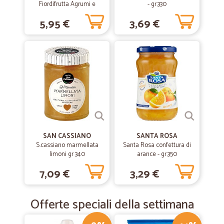
Fiordifrutta Agrumi e
- gr.330
zenzero bio 260 g
5,95 €
3,69 €
SAN CASSIANO
SANTA ROSA
S.cassiano marmellata
Santa Rosa confettura di
limoni gr 340
arance - gr.350
7,09 €
3,29 €
Offerte speciali della settimana