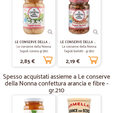
—
.
02/07/2019
Perfetto!!!
Perfetto!!!
LE CONSERVE DELLA NONNA
LE CONSERVE DELLA NONNA
—
Luisa C.
12/06/2019
Le conserve della Nonna
Le conserve della Nonna
Fantastico sito
fagioli corona gr.360
fagioli borlotti - gr.360
Efficienti puntuali ed imballaggio eccezionale!! Che dire? Più di così
2,85 €
2,19 €
che ci vuoi?
Spesso acquistati assieme a Le conserve
—
Paolo P.
04/12/2018
della Nonna confettura arancia e fibre -
sito che consiglio anche x una ottima centralinista
gr.210
chesbriga eventuali problemi
roba fresca,puntualità nella consegna x me ottimo