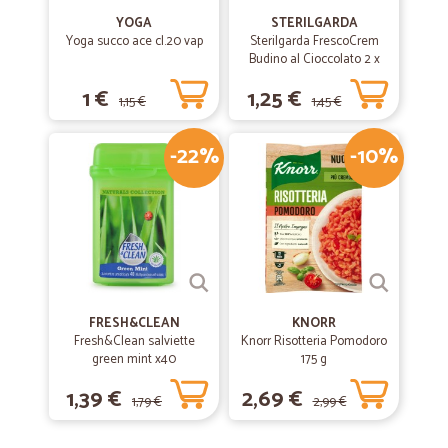
YOGA
STERILGARDA
Yoga succo ace cl.20 vap
Sterilgarda FrescoCrem
Budino al Cioccolato 2 x
100 gr.
1 €
1,25 €
1,15 €
1,45 €
-22%
-10%
FRESH&CLEAN
KNORR
Fresh&Clean salviette
Knorr Risotteria Pomodoro
green mint x40
175 g
1,39 €
2,69 €
1,79 €
2,99 €