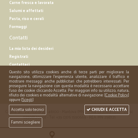
Carne fresca e lavorata
Salumi e affettati
Pasta, riso e cerali
Formaggi
Contatti
La mia lista dei desideri
Registrati
Contattaci
Questo sito utilizza cookies anche di terze parti per migliorare la
navigazione, ottimizzare l'esperienza utente, analizzare il traffico e
mostrare messaggi anche pubblicitari che potrebbero interessati. Per
proseguire la navigazione con questa modalità è necessario accettare
l'uso dei cookie cliccando Accetta. Per maggiori info su utilizzo, natura,
rifiuto dei cookies e modalità alternative di navigazione: [
Cookie Policy
]
oppure [
Scegli
]
Accetta solo tecnici
CHIUDI E ACCETTA
Cicalia srl - via Acerbi 35 - 46100 - Mantova (MN) - P.iva 02508120207 - C.Fisc
02508120207 - Tel. +39 0376 1590669 - REA: MN 258721
Fammi sciegliere