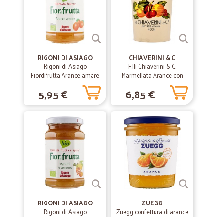
RIGONI DI ASIAGO
CHIAVERINI & C
Rigoni di Asiago
F.lli Chiaverini & C
Fiordifrutta Arance amare
Marmellata Arance con
bio 260 g
Scorze 400 gr.
5,95 €
6,85 €
RIGONI DI ASIAGO
ZUEGG
Rigoni di Asiago
Zuegg confettura di arance