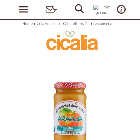
Home
Colazione, dolciumi e snack
Confetture, Miele e Nutella
Le conserve della Nonna confettura arancia e fibre - gr.210