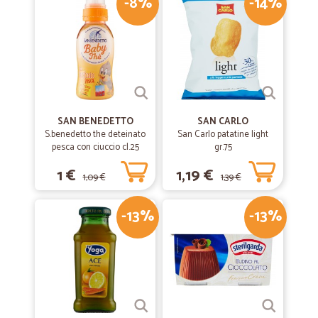
-8%
-14%
SAN BENEDETTO
SAN CARLO
S.benedetto the deteinato
San Carlo patatine light
pesca con ciuccio cl.25
gr.75
1 €
1,19 €
1,09 €
1,39 €
-13%
-13%