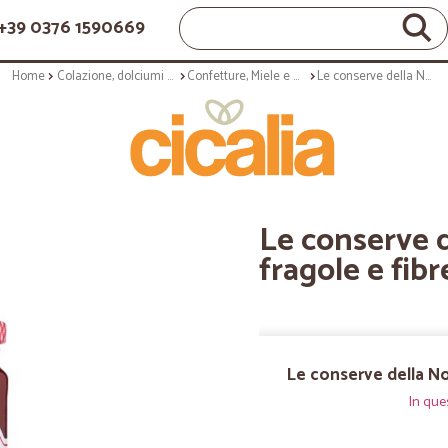
+39 0376 1590669
Home
Colazione, dolciumi e snack
Confetture, Miele e Nutella
Le conserve della Nonna confettura fragole e fibre - gr.210
Le conserve 
fragole e fibr
Le conserve della No
In que