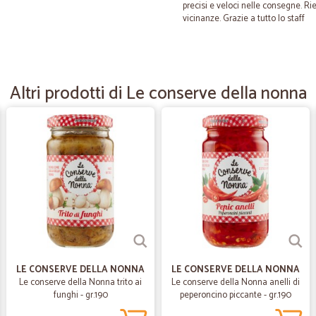
precisi e veloci nelle consegne. Rie
vicinanze. Grazie a tutto lo staff
—
Ezio B.
Convenienti e puntuali
Altri prodotti di Le conserve della nonna
Sono appassionato di marmellate fa
risparmiando e con ottimi risultati.
—
Sabrina G.
Perfetto…… spedizione veloc
Perfetto…… spedizione veloce e pro
—
Giorgio S.
LE CONSERVE DELLA NONNA
LE CONSERVE DELLA NONNA
sono molto soddisfatto dell
Le conserve della Nonna trito ai
Le conserve della Nonna anelli di
sono molto soddisfatto della spesa 
funghi - gr.190
peperoncino piccante - gr.190