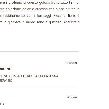
e e il profumo di questo goloso frutto tutto l’anno.
ima colazione dolce e gustosa che piace a tutta la
er l’abbinamento con i formaggi. Ricca di fibre, è
iare la giornata in modo sano e gustoso. Acquistala
16/06/2024
ORDINE
INE VELOCISSIMA E PRECISA LA CONSEGNA
SERVIZIO
21/11/2023
gne