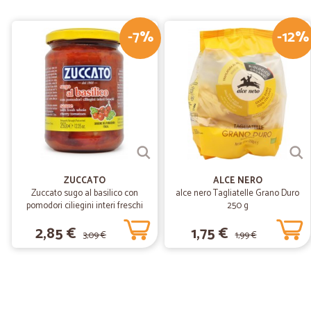
-7%
-12%
ZUCCATO
ALCE NERO
Zuccato sugo al basilico con
alce nero Tagliatelle Grano Duro
pomodori ciliegini interi freschi
250 g
gr.370
2,85 €
1,75 €
3,09 €
1,99 €