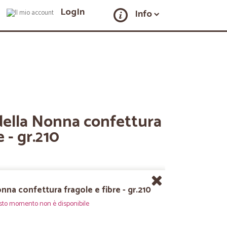
LogIn
Info
della Nonna confettura
e - gr.210
nna confettura fragole e fibre - gr.210
sto momento non è disponibile