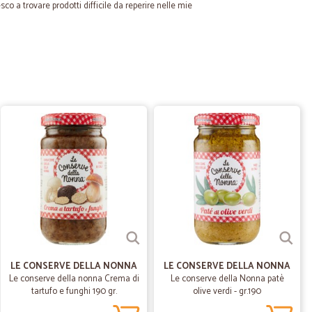
sco a trovare prodotti difficile da reperire nelle mie
01/10/2022
tte in casa e presso Cicalia ho acquistato Cameo 3 : 1,
20/06/2021
e e prodotti…
dotti conformi
27/08/2020
LE CONSERVE DELLA NONNA
LE CONSERVE DELLA NONNA
a spesa è…
Le conserve della nonna Crema di
Le conserve della Nonna patè
è arrivato tutto con precisione. Grazie
tartufo e funghi 190 gr.
olive verdi - gr.190