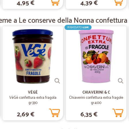
4,95 €
4,39 €
—
.
eme a Le conserve della Nonna confettura f
Ottimo
Ottimo, tutto. Grazie
RIBASSATO
6,39€
—
Joel fernan
Bene grazie
Bene grazie Tutto apostó con la sua
—
Franz W.
Sehr zufrieden,die Bestell
VÉGÉ
CHIAVERINI & C
VèGè confettura extra fragola
Chiaverini confettura extra fragole
Sehr zufrieden,die Bestellung wurd
gr.330
gr.400
2,69 €
6,35 €
—
Eleonora M.
Acquisto semplice e prodotti