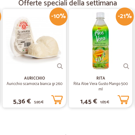
Offerte speciali della settimana
Acquisto semplice e prodotti ottimi.
-10%
-21%
—
Francesco L
professionali e veloci
Al giorno d' oggi non è comune trov
rapporto. Complimenti
AURICCHIO
RITA
Auricchio scamorza bianca gr.260
Rita Aloe Vera Gusto Mango 500
ml
5,36 €
1,45 €
5,95 €
1,85 €