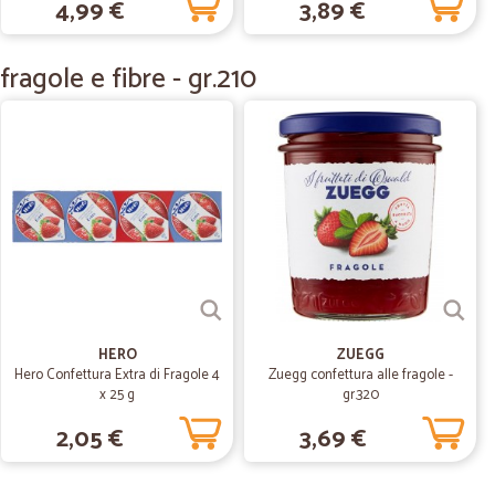
4,99 €
3,89 €
30/05/2020
ragole e fibre - gr.210
do V.
13/11/2019
 priorita.
02/11/2019
ung wurde…
HERO
ZUEGG
Hero Confettura Extra di Fragole 4
Zuegg confettura alle fragole -
e schnell und pünktlich erledigt
x 25 g
gr.320
2,05 €
3,69 €
08/10/2019
 ottimi.