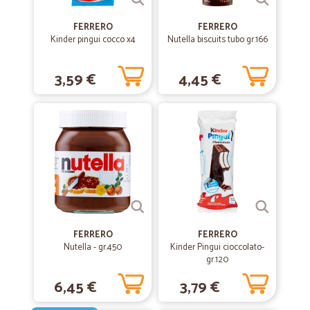
merce è arrivata ben impacchettata e imballata.. Soddisfatta
FERRERO
FERRERO
Kinder pingui cocco x4
Nutella biscuits tubo gr.166
—
Massimo S.
14/03/2021
Prodotto a un ottimo prezzo consegna…
3,59 €
4,45 €
Prodotto a un ottimo prezzo consegna veloce acquisterò molto
spesso da loro .5 stelle più.
—
Armando G.
08/09/2020
Ottimo sia il prodotto che la…
Ottimo sia il prodotto che la spedizione molto rapida consiglio a tutti
di provare.....
FERRERO
FERRERO
Nutella - gr.450
—
Lucia M.
Kinder Pingui cioccolato-
15/07/2020
gr.120
Precisazione e velocità
6,45 €
3,79 €
Precisazione e velocità