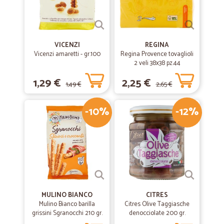
VICENZI
REGINA
Vicenzi amaretti - gr.100
Regina Provence tovaglioli
2 veli 38x38 pz.44
1,29 €
2,25 €
1,49 €
2,65 €
-10%
-12%
MULINO BIANCO
CITRES
Mulino Bianco barilla
Citres Olive Taggiasche
grissini Sgranocchi 210 gr.
denocciolate 200 gr.