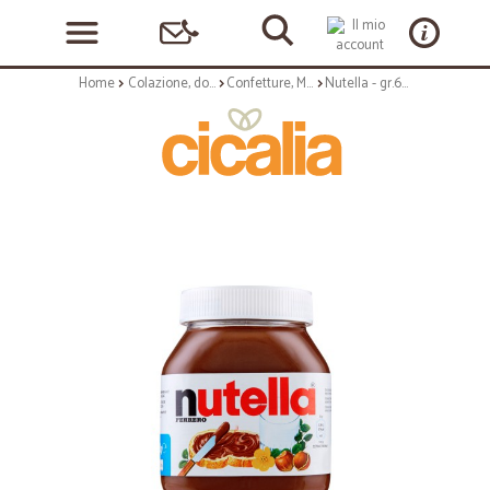
Home
Colazione, dolciumi e snack
Confetture, Miele e Nutella
Nutella - gr.630