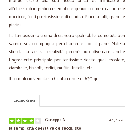
mondo grazie alla sua ricetta unica ed inimitabile e
all'utilizzo di ingredienti semplici e genuini come il cacao e le
nocciole, fonti preziosissime di ricarica. Piace a tutti, grandi e
piccini.
La famosissima crema di gianduia spalmabile, come tutti ben
sanno, si accompagna perfettamente con il pane. Nutella
stimola la vostra creatività perché può diventare anche
l'ingrediente principale per tantissime ricette quali crostate,
ciambelle, biscotti, tortini, muffin, frittelle, etc.
Il formato in vendita su Cicalia.com è di 630 gr.
Dicono di noi
—
Giuseppe A.
18/03/2026
la semplicità operativa dell'acquisto