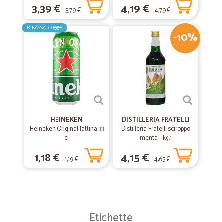
3,39 €
4,19 €
3,79 €
4,79 €
RIBASSATO
1,35€
-10%
HEINEKEN
DISTILLERIA FRATELLI
Heineken Original lattina 33
Distilleria Fratelli sciroppo
cl
menta - kg.1
1,18 €
4,15 €
1,19 €
4,65 €
Etichette