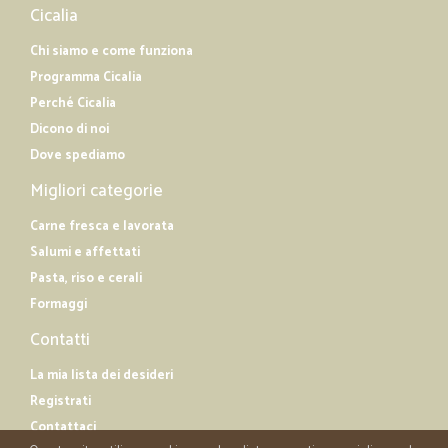
Cicalia
Chi siamo e come funziona
Programma Cicalia
Perché Cicalia
Dicono di noi
Dove spediamo
Migliori categorie
Carne fresca e lavorata
Salumi e affettati
Pasta, riso e cerali
Formaggi
Contatti
La mia lista dei desideri
Registrati
Contattaci