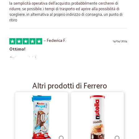
la semplicità operativa dell'acquisto; probabbilmente cercherei di
ridurre, se possibile, i tempi di trasporto ed aprire alla possibilità di
scegliere, in alternativa al proprio indirizzo di consegna, un punto di
ritiro
—
Federica F.
14/04/2024
Ottimo!
Ottimo servizio!
—
Gianluca C.
28/01/2023
Altri prodotti di Ferrero
Buon Servizio.Vasta scelta di prodotti…
Buon Servizio.Vasta scelta di prodotti particolari. Spedizioni rapide
—
Trustpilot
18/12/2021
Al mio primo ordine e a parte il giorno…
Al mio primo ordine e a parte il giorno di ritardo nella consegna la