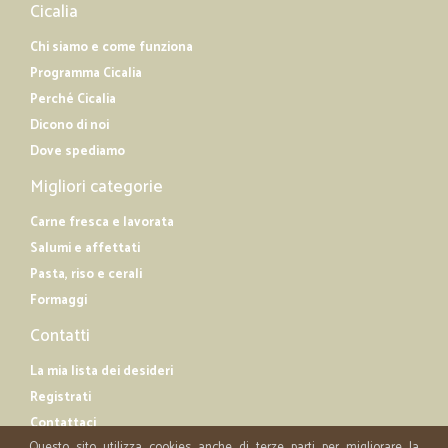
Cicalia
Chi siamo e come funziona
Programma Cicalia
Perché Cicalia
Dicono di noi
Dove spediamo
Migliori categorie
Carne fresca e lavorata
Salumi e affettati
Pasta, riso e cerali
Formaggi
Contatti
La mia lista dei desideri
Registrati
Contattaci
Questo sito utilizza cookies anche di terze parti per migliorare la