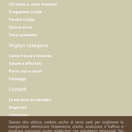
Chi siamo e come funziona
Programma Cicalia
Perché Cicalia
Dicono di noi
Dove spediamo
Migliori categorie
Carne fresca e lavorata
Salumi e affettati
Pasta, riso e cerali
Formaggi
Contatti
La mia lista dei desideri
Registrati
Contattaci
Questo sito utilizza cookies anche di terze parti per migliorare la
navigazione, ottimizzare l'esperienza utente, analizzare il traffico e
mostrare messaggi anche pubblicitari che potrebbero interessati. Per