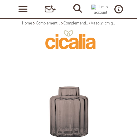
Home
Complementi arredo
Complementi ad appoggio
Vaso 21 cm grigio bronzo - linea xyz