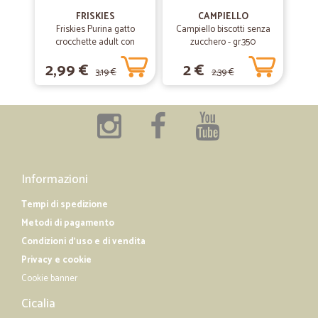
FRISKIES
CAMPIELLO
Friskies Purina gatto
Campiello biscotti senza
crocchette adult con
zucchero - gr.350
—
Claudia M.
06/03/2020
coniglio, pollo e verdure
Estremamente professionali e puntualiottimo servizio
2,99 €
2 €
scatola gr.400
3,19 €
2,39 €
Estremamente professionali e puntuali
—
Stefano P.
17/06/2019
acquisto di 2 Argentil e di 2 WC Net
Non chiedete troppo ai clienti perché potrebbero spazientirsi.
Informazioni
Accontentavi delle stelle !
Tempi di spedizione
Metodi di pagamento
Condizioni d'uso e di vendita
Privacy e cookie
Cookie banner
Cicalia