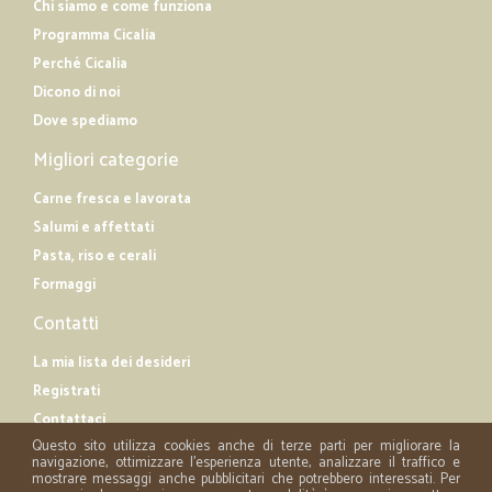
Chi siamo e come funziona
Programma Cicalia
Perché Cicalia
Dicono di noi
Dove spediamo
Migliori categorie
Carne fresca e lavorata
Salumi e affettati
Pasta, riso e cerali
Formaggi
Contatti
La mia lista dei desideri
Registrati
Contattaci
Questo sito utilizza cookies anche di terze parti per migliorare la
navigazione, ottimizzare l'esperienza utente, analizzare il traffico e
mostrare messaggi anche pubblicitari che potrebbero interessati. Per