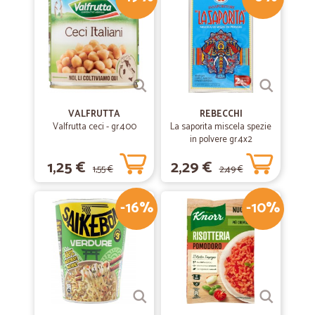
Prima spesa effettuata, puntualità nella consegna, i 2 prodotti che
mancavano (comprensibile con l'emergenza sanitaria in corso) sono
stati rimborsati tramite buono spesa sulla prossima fornitura. Unica
nota negativa, le pere non erano freschissime ma anzi erano molto
mature al limite del mangiabile
—
Stefania C.
11/03/2020
VALFRUTTA
REBECCHI
Buon servizio!
Valfrutta ceci - gr.400
La saporita miscela spezie
in polvere gr.4x2
Buon servizio!
1,25 €
2,29 €
1,55 €
2,49 €
—
Gianvito R.
01/03/2020
-16%
-10%
Il supermercato a casa!
Favoloso ricevere comodamente a casa la tua spesa potendo
scegliere tra un assortimento completo ed il tutto ad un prezzo
onesto!
—
Mayla S.
07/03/2020