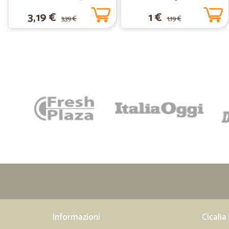
gr.450
3,19 €
1 €
3,39 €
1,19 €
Informazioni
Cicalia