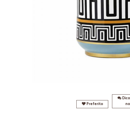
Dico
Preferito
no