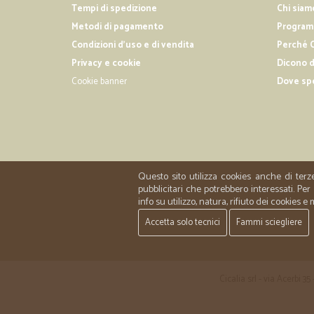
Tempi di spedizione
Chi siam
Metodi di pagamento
Programm
Condizioni d'uso e di vendita
Perché C
Privacy e cookie
Dicono d
Cookie banner
Dove sp
Questo sito utilizza cookies anche di terz
pubblicitari che potrebbero interessati. P
info su utilizzo, natura, rifiuto dei cookies e
Accetta solo tecnici
Fammi sciegliere
Cicalia srl - via Acerbi