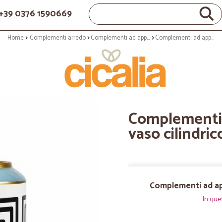
+39 0376 1590669
Home
Complementi arredo
Complementi ad appoggio
Complementi ad appoggio: Vanity vaso cilindrico 30 cm
Complementi 
vaso cilindri
Complementi ad app
In que