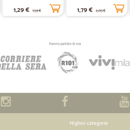
qualche riserva sulla qualità della 
1,29 €
1,79 €
sapore fosse assai più intenso
1,59 €
2,05 €
—
Livio T.
tutto come dichiarato
Hanno parlato di noi
tutto come dichiarato
—
Stefano R.
Tutto perfetto
Tutto perfetto, anche in momenti do
—
Luciano M.
Veloce ed affidabile
Veloce ed affidabile
Migliori categorie