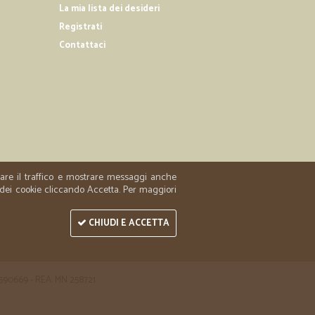
La mia lista dei desideri
29/03/2019
Registrati
sionale
Contattaci
T.
06/12/2018
preferita
ta. Credo sia fornitissimo e ed è efficiente. Lo consiglio
zzare il traffico e mostrare messaggi anche
 dei cookie cliccando Accetta. Per maggiori
CHIUDI E ACCETTA
 1590669 - REA: MN 258721