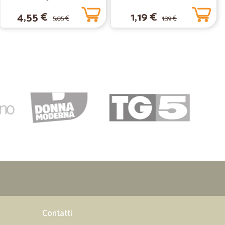
pasta all'aglio in tubetti. Sinceramente mi aspettavo che il
4,55 €
1,19 €
5,05 €
1,39 €
28/05/2020
04/03/2020
ve altri supermercati sono in difficoltà Bravi!
06/12/2019
Contatti