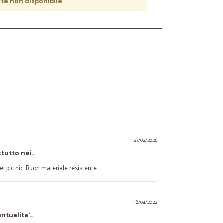
e non disponibile
27/02/2026
attutto nei…
nei pic nic. Buon materiale resistente
18/04/2022
untualita'…