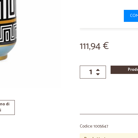
COM
111,94 €
Prod
no di
i
Codice: 1005647