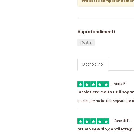
Prodotto temporaneament
Approfondimenti
Mostra
Dicono di noi
—
Anna P.
Insalatiere molto utili sopr
Insalatiere molto utili soprattutto 
—
Zanetti F.
pttimo servizio,gentilezza,p