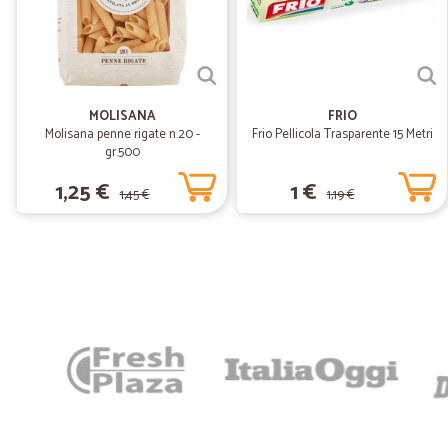
MOLISANA
FRIO
Molisana penne rigate n.20 -
Frio Pellicola Trasparente 15 Metri
gr.500
1,25 €
1 €
1,45 €
1,19 €