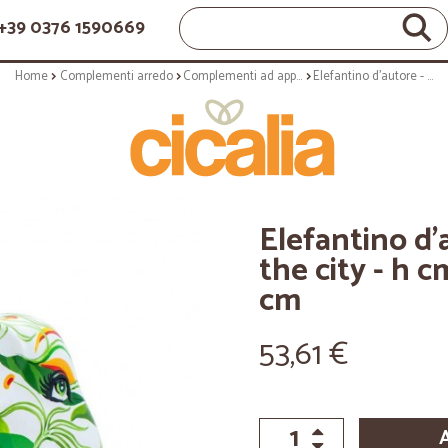
+39 0376 1590669
Home
Complementi arredo
Complementi ad appoggio
Elefantino d'autore - arte beauty in the city - h cm 10 - statuetta solidale cm
Elefantino d'
the city - h c
cm
53,61 €