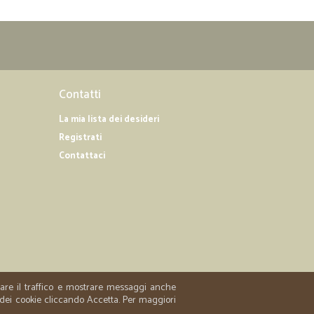
07/06/2019
 la consegna
nsegna
Contatti
La mia lista dei desideri
01/04/2019
Registrati
to!
Contattaci
..veloce e preciso,..prodotto conforme alla descrizione.
04/12/2018
ia ogni settimana ormai da quasi due anni: ho dimenticato
a code e ore buttate
zzare il traffico e mostrare messaggi anche
 dei cookie cliccando Accetta. Per maggiori