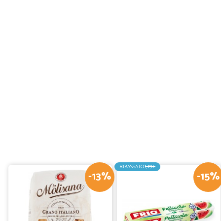
RIBASSATO
1,29€
-13%
-15%