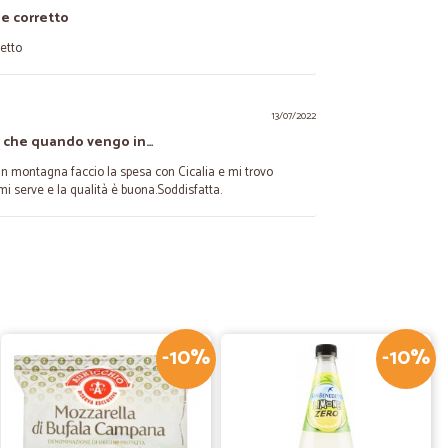
e corretto
etto
13/07/2022
i che quando vengo in…
 montagna faccio la spesa con Cicalia e mi trovo
i serve e la qualità è buona.Soddisfatta.
05/07/2022
o sia andato tutto bene.
-10%
-10%
22/10/2021
o buona perchè trovo dei prodotti che nei supermercati