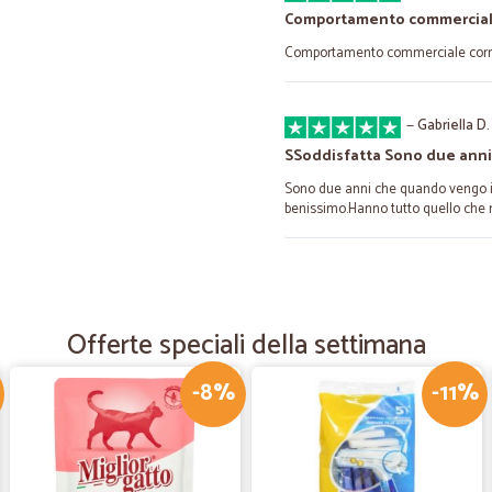
Comportamento commercial
Comportamento commerciale corr
—
Gabriella D.
SSoddisfatta Sono due ann
Sono due anni che quando vengo in
benissimo.Hanno tutto quello che m
—
Marco G.
Affidabile
Offerte speciali della settimana
Trattandosi di primo ordine, riteng
-8%
-11%
—
Assunta G.
buon giorno
buon giorno la mia opinione è molt