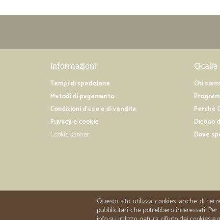
Informazioni
Cicalia
Tempi di spedizione
Chi siam
Metodi di pagamento
Programm
Condizioni d'uso e di vendita
Perché C
Privacy e cookie
Dicono d
Cookie banner
Dove sp
Questo sito utilizza cookies anche di terz
pubblicitari che potrebbero interessati. P
info su utilizzo, natura, rifiuto dei cookies e