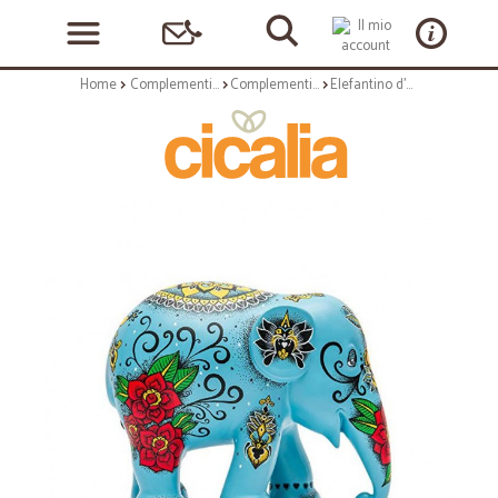
Home
Complementi arredo
Complementi ad appoggio
Elefantino d'autore - arte gardnerfante - h cm 15 - statuetta solidale