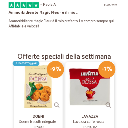
—
Paola A.
18/05/2025
Ammorbidiente Magic Fleur è il mio…
Ammorbidiente Magic Fleur è il mio preferito. Lo compro sempre qui.
Affidabile e veloce!!!
—
Sergio C.
19/03/2025
ottimo servizio
Offerte speciali della settimana
rapidità di risposta, invio e consegna eccellenti.
RIBASSATO
3,59€
-9%
-7%
—
Trustpilot
12/10/2023
comodita'
Buoni prezzi e la comodità nel portartela a casa anche per chi ha
problemi nel spostarsi gentilezza e spedizione veloce
DOEMI
LAVAZZA
—
Barbara M.
Doemi biscotti integrale -
Lavazza caffe rossa -
11/05/2022
gr.500
gr.250 x2