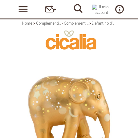
Home
Complementi arredo
Complementi ad appoggio
Elefantino d'autore - arte sparkling celebration gold - h cm 75 - statuetta solidale