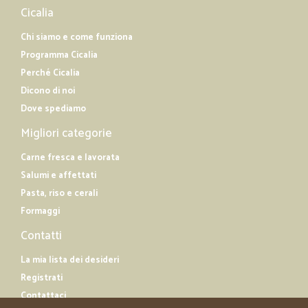
Cicalia
Chi siamo e come funziona
Programma Cicalia
Perché Cicalia
Dicono di noi
Dove spediamo
Migliori categorie
Carne fresca e lavorata
Salumi e affettati
Pasta, riso e cerali
Formaggi
Contatti
La mia lista dei desideri
Registrati
Contattaci