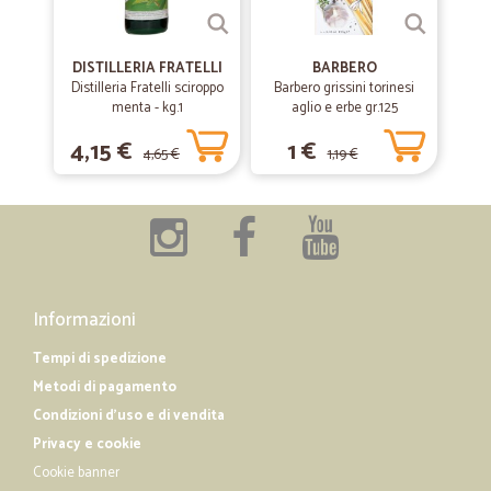
Servizio buono ed efficiente
Servizio buono ed efficiente. Ho ricevuto quasi tutto (mancava solo
DISTILLERIA FRATELLI
BARBERO
un pezzo sostituito da altro in omaggio). Consegna il giorno
Distilleria Fratelli sciroppo
Barbero grissini torinesi
successivo alla spesa
menta - kg.1
aglio e erbe gr.125
4,15 €
1 €
4,65 €
1,19 €
—
Matteo N.
23/04/2019
Eccezionale.
Eccezionale. Super consigliato.
—
Maurizio C.
22/03/2019
Informazioni
La merce richiesta è arrivata In tempi…
Tempi di spedizione
La merce richiesta è arrivata In tempi rapidi con scadenze lunghe.
Metodi di pagamento
molto soddisfatto
Condizioni d'uso e di vendita
Privacy e cookie
Cookie banner