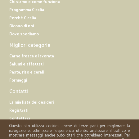
Chi siamo e come funziona
Programma Cicalia
Perché Cicalia
Dicono di noi
Dove spediamo
Migliori categorie
Carne fresca e lavorata
Salumi e affettati
Pasta, riso e cerali
Formaggi
Contatti
La mia lista dei desideri
Registrati
Contattaci
Questo sito utilizza cookies anche di terze parti per migliorare la
navigazione, ottimizzare l'esperienza utente, analizzare il traffico e
mostrare messaggi anche pubblicitari che potrebbero interessati. Per