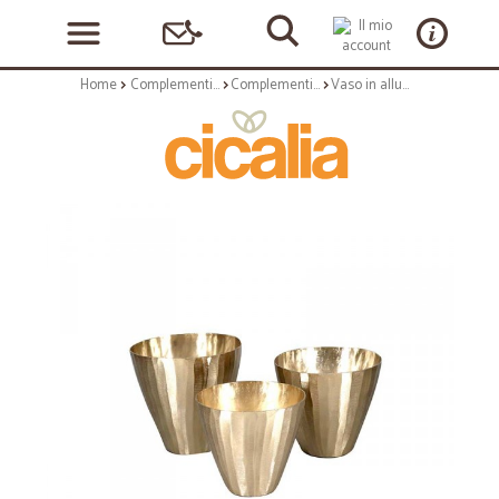
Home
Complementi arredo
Complementi ad appoggio
Vaso in alluminio lavorato a mano - serie chisel - finishing lucente - size m