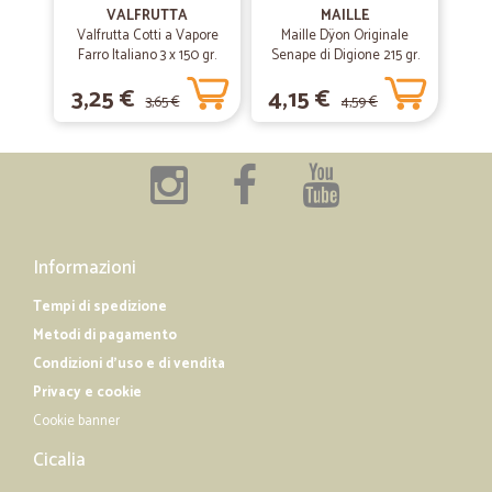
VALFRUTTA
MAILLE
Puntuali nella consegna e precisi nell'invio delle e-mail informative
Valfrutta Cotti a Vapore
Maille Dÿon Originale
dei vari passaggi dall'acquisizione dell'ordine all'avvenuta consegna.
Farro Italiano 3 x 150 gr.
Senape di Digione 215 gr.
Accurati nell'imballo e ottimo rapporto qualità/prezzo in molti prodotti.
3,25 €
4,15 €
3,65 €
4,59 €
—
Alessia M.
28/01/2019
Precisi
Precisi. Puntuali e onesti
Informazioni
Tempi di spedizione
Metodi di pagamento
Condizioni d'uso e di vendita
Privacy e cookie
Cookie banner
Cicalia