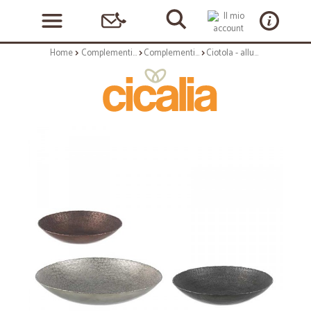
Home
Complementi arredo
Complementi ad appoggio
Ciotola - alluminio lavorato a mano - bassa m - serie graceful