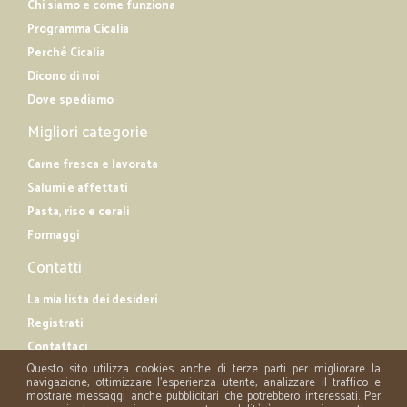
Chi siamo e come funziona
Programma Cicalia
Perché Cicalia
Dicono di noi
Dove spediamo
Migliori categorie
Carne fresca e lavorata
Salumi e affettati
Pasta, riso e cerali
Formaggi
Contatti
La mia lista dei desideri
Registrati
Contattaci
Questo sito utilizza cookies anche di terze parti per migliorare la
navigazione, ottimizzare l'esperienza utente, analizzare il traffico e
mostrare messaggi anche pubblicitari che potrebbero interessati. Per