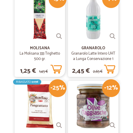
—
Matteo A.
24/09/2021
Ottimo servizio
Prodotti di qualità, servizio e consegna impeccabili, consigliato
MOLISANA
GRANAROLO
La Molisana 333 Trighetto
—
Beatrice D.
Granarolo Latte Intero UHT
14/04/2020
500 gr.
a Lunga Conservazione 1
bravi!
Lt.
1,25 €
2,45 €
Al primo acquisto non ero rimasta soddisfatta ma devo ammettere
1,45 €
2,65 €
che il servizio è molto migliorato, i prodotti arrivano integri e ben
posizionati nello scatolone. Anche il servizio clienti é stato molto
RIBASSATO
2,05€
-25%
-12%
professionale ed efficiente. Bravi
—
Stefano T.
05/12/2019
Preciso e puntuale
Preciso e puntuale