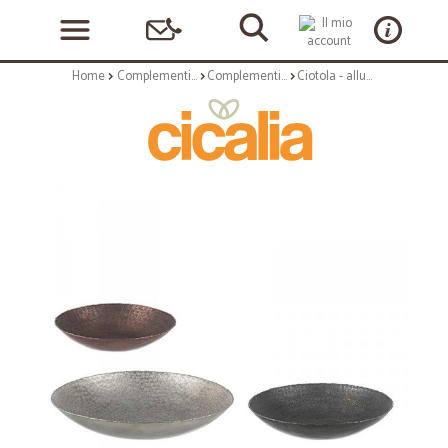
Home
Complementi arredo
Complementi ad appoggio
Ciotola - alluminio lavorato a mano - bassa l - serie graceful