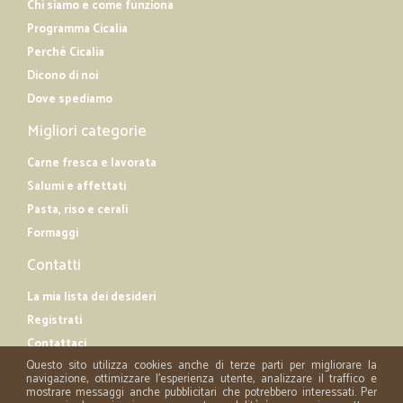
Chi siamo e come funziona
Programma Cicalia
Perché Cicalia
Dicono di noi
Dove spediamo
Migliori categorie
Carne fresca e lavorata
Salumi e affettati
Pasta, riso e cerali
Formaggi
Contatti
La mia lista dei desideri
Registrati
Contattaci
Questo sito utilizza cookies anche di terze parti per migliorare la
navigazione, ottimizzare l'esperienza utente, analizzare il traffico e
mostrare messaggi anche pubblicitari che potrebbero interessati. Per