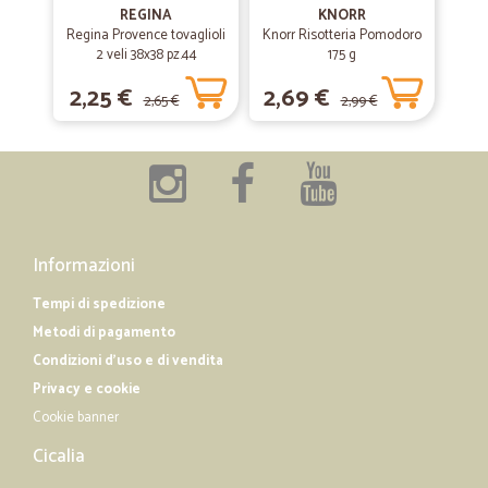
26/02/2019
REGINA
KNORR
Tutto ok
Regina Provence tovaglioli
Knorr Risotteria Pomodoro
2 veli 38x38 pz.44
175 g
Tutto ok, ottimo servizio.
2,25 €
2,69 €
2,65 €
2,99 €
—
Elena D.
19/02/2019
Veloci e buon imballaggio
Veloci e buon imballaggio
Informazioni
Tempi di spedizione
Metodi di pagamento
Condizioni d'uso e di vendita
Privacy e cookie
Cookie banner
Cicalia