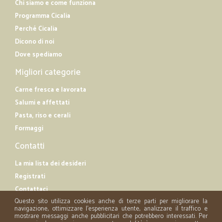
Chi siamo e come funziona
Programma Cicalia
Perché Cicalia
Dicono di noi
Dove spediamo
Migliori categorie
Carne fresca e lavorata
Salumi e affettati
Pasta, riso e cerali
Formaggi
Contatti
La mia lista dei desideri
Registrati
Contattaci
Questo sito utilizza cookies anche di terze parti per migliorare la
navigazione, ottimizzare l'esperienza utente, analizzare il traffico e
mostrare messaggi anche pubblicitari che potrebbero interessati. Per