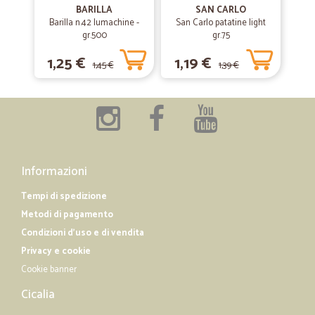
06/05/2019
BARILLA
SAN CARLO
Tutto secondo le promesse
Barilla n.42 lumachine -
San Carlo patatine light
gr.500
gr.75
Tutto secondo le promesse, affidabili e puntuali!
1,25 €
1,19 €
1,45 €
1,39 €
—
Silvano F.
04/12/2018
OTTIMI ACQUISTI
SEMPRE OTTIMI ACQUISTI DA UNA AZIENDA GIOVANE DI ZONA
Informazioni
Tempi di spedizione
Metodi di pagamento
Condizioni d'uso e di vendita
Privacy e cookie
Cookie banner
Cicalia