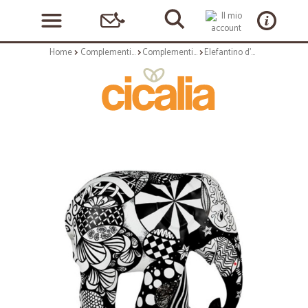
Home
Complementi arredo
Complementi ad appoggio
Elefantino d'autore - arte milly - h cm 15 - statuetta solidale