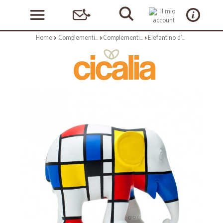
Home
Complementi arredo
Complementi ad appoggio
Elefantino d'autore - arte hommage to mondriaan - h cm 20 - statuetta solidale