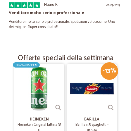
—
Mauro F.
02/03/2023
Venditore molto serio e professionale
Venditore molto serio e professionale. Spedizioni velocissime. Uno
dei migliori. Super consigliato!!!!
—
Giuseppe B.
08/12/2022
cordiali
Offerte speciali della settimana
cordiali, tempestivi e puntuali, ottimo acquisto e fornitore inserito
RIBASSATO
1,35€
nella rubrica per i prossimi acquisti di ortofrutta.
-13%
—
Carla B.
19/05/2021
Arrivata
Arrivata, puntuale
HEINEKEN
BARILLA
—
Maria giovanna Z.
Heineken Original lattina 33
Barilla n.5 spaghetti -
14/03/2021
cl
gr.500