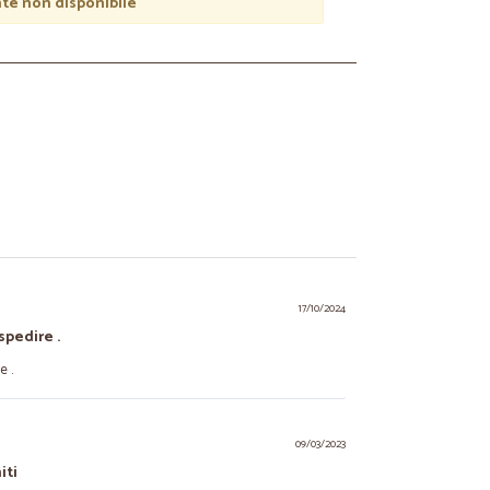
e non disponibile
17/10/2024
spedire .
e .
09/03/2023
iti