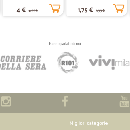
—
Alessandro 
4 €
1,75 €
4,25 €
1,99 €
Merce esattamente come de
Merce esattamente come descritta
—
Germano F.
Hanno parlato di noi
Qualità serietà e spedizione
Qualità serietà e spedizione lampo!.
sicuramente!!
—
Debora B.
Molto professionali
Precisi, puntuali e professionali.
—
Pietro R.
Migliori categorie
Prima esperienza positiviss