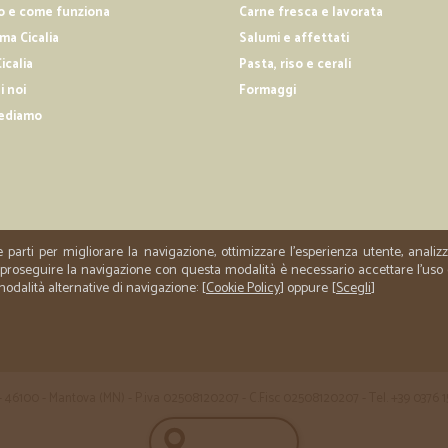
o e come funziona
Carne fresca e lavorata
Prima esperienza positivissima, la 
a Cicalia
Salumi e affettati
imballaggio perfetto.
icalia
Pasta, riso e cerali
i noi
Formaggi
—
Sharon B.
ediamo
Ottimo servizio
Ottimo servizio, con tantissima sc
e parti per migliorare la navigazione, ottimizzare l'esperienza utente, anali
er proseguire la navigazione con questa modalità è necessario accettare l'uso
 modalità alternative di navigazione: [
Cookie Policy
] oppure [
Scegli
]
 35 - 46100 - Mantova (MN) - P.iva 02508120207 - C.Fisc 02508120207 - Tel. +39 0376