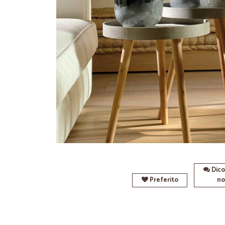
Dico
Preferito
no