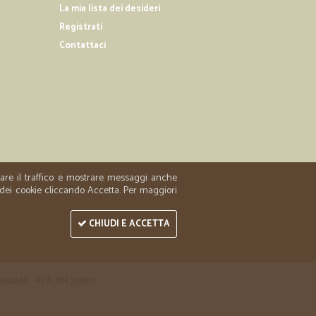
La mia lista dei desideri
merce è arrivata freschissima ed in ottime condizioni,
Registrati
Contattaci
25/07/2019
elta e super veloce nella consegna
zzare il traffico e mostrare messaggi anche
 dei cookie cliccando Accetta. Per maggiori
CHIUDI E ACCETTA
 1590669 - REA: MN 258721