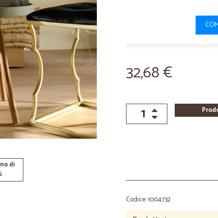
COM
32,68 €
Prod
no di
i
Codice: 1004732