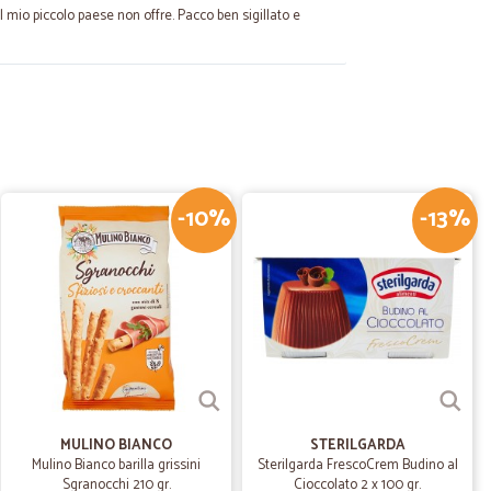
il mio piccolo paese non offre. Pacco ben sigillato e
17/01/2023
puntuale
-10%
-13%
23/10/2020
03/07/2020
MULINO BIANCO
STERILGARDA
Mulino Bianco barilla grissini
Sterilgarda FrescoCrem Budino al
Sgranocchi 210 gr.
Cioccolato 2 x 100 gr.