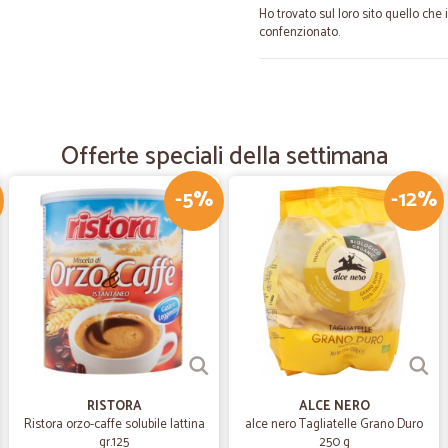
Ho trovato sul loro sito quello che 
confenzionato.
—
Roberta V.
Buon prodotto e consegna 
Offerte speciali della settimana
Consegna puntuale
-5%
-12%
—
Luca D.
Eccellente
Servizio molto rapido
—
Gianluca G.
Ottimo
Tutto bene al prossimo acquisto
RISTORA
ALCE NERO
Ristora orzo-caffe solubile lattina
alce nero Tagliatelle Grano Duro
gr.125
250 g