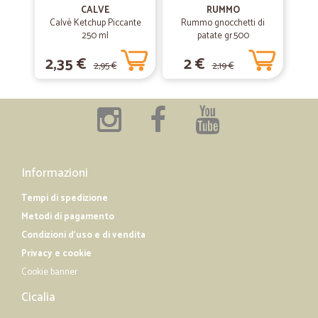
Economico e veloce
CALVE
RUMMO
Calvè Ketchup Piccante
Rummo gnocchetti di
Economico e veloce. Prodotti giunti integri e in pochi giorni,
250 ml
patate gr.500
considerando anche le festività. Grazie!
2,35 €
2 €
2,95 €
2,19 €
—
Marcello C.
04/02/2019
grazie e arrivederci
grazie e arrivederci
Informazioni
Tempi di spedizione
Metodi di pagamento
Condizioni d'uso e di vendita
Privacy e cookie
Cookie banner
Cicalia