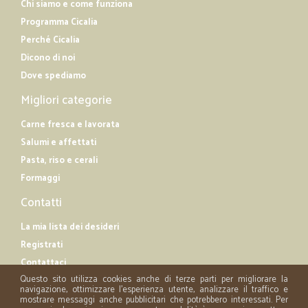
Chi siamo e come funziona
Programma Cicalia
Perché Cicalia
Dicono di noi
Dove spediamo
Migliori categorie
Carne fresca e lavorata
Salumi e affettati
Pasta, riso e cerali
Formaggi
Contatti
La mia lista dei desideri
Registrati
Contattaci
Questo sito utilizza cookies anche di terze parti per migliorare la
navigazione, ottimizzare l'esperienza utente, analizzare il traffico e
mostrare messaggi anche pubblicitari che potrebbero interessati. Per